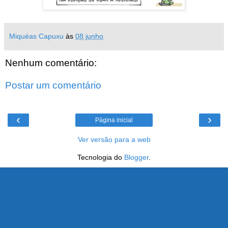
Miquéas Capuxu
às
08 junho
Nenhum comentário:
Postar um comentário
‹
›
Página inicial
Ver versão para a web
Tecnologia do
Blogger
.