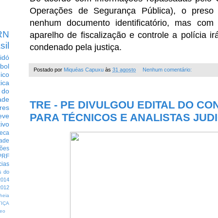
Operações de Segurança Pública), o preso
nenhum documento identificatório, mas co
RN
aparelho de fiscalização e controle a polícia i
sil
condenado pela justiça.
idó
bol
Postado por
Miquéas Capuxu
às
31 agosto
Nenhum comentário:
dico
tica
 do
ade
TRE - PE DIVULGOU EDITAL DO C
res
PARA TÉCNICOS E ANALISTAS JUD
eve
ivo
eca
dade
ções
PRF
cias
s do
014
012
heia
TIÇA
eo