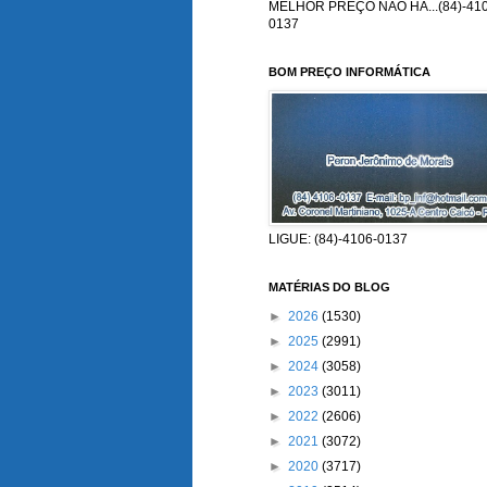
MELHOR PREÇO NÃO HÁ...(84)-410
0137
BOM PREÇO INFORMÁTICA
LIGUE: (84)-4106-0137
MATÉRIAS DO BLOG
►
2026
(1530)
►
2025
(2991)
►
2024
(3058)
►
2023
(3011)
►
2022
(2606)
►
2021
(3072)
►
2020
(3717)