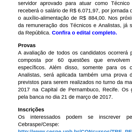
servidor aprovado para atuar como Técnico Ju
receberá o salário de R$ 6.071,97, por jornada
o auxílio-alimentação de R$ 884,00. Nos pró
da remuneração dos Técnicos e Analistas, já 
da República.
Confira o edital completo
.
Provas
A avaliação de todos os candidatos ocorrerá 
composta por 60 questões que envolvem 
específicos. Além disso, somente para os 
Analistas, será aplicada também uma prova di
previstos para serem realizados no turno da m
2017 na Capital de Pernambuco, Recife. Os g
pela banca no dia 21 de março de 2017.
Inscrições
Os interessados podem se inscrever pe
Cebraspe/C
http://www.cespe.unb.br/CONcursos/TRE_PE