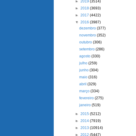
►
2019
(3514)
►
2018
(3693)
►
2017
(4422)
▼
2016
(3987)
dezembro
(377)
novembro
(352)
outubro
(306)
setembro
(286)
agosto
(330)
julho
(259)
junho
(304)
maio
(316)
abril
(329)
março
(334)
fevereiro
(275)
janeiro
(519)
►
2015
(5212)
►
2014
(7919)
►
2013
(10914)
►
2012
(5447)