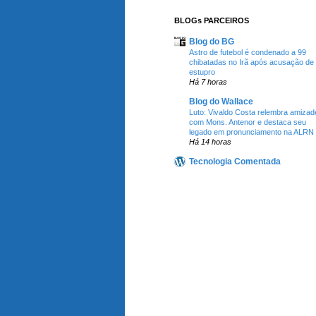
BLOGs PARCEIROS
Blog do BG
Astro de futebol é condenado a 99
chibatadas no Irã após acusação de
estupro
Há 7 horas
Blog do Wallace
Luto: Vivaldo Costa relembra amizad
com Mons. Antenor e destaca seu
legado em pronunciamento na ALRN
Há 14 horas
Tecnologia Comentada