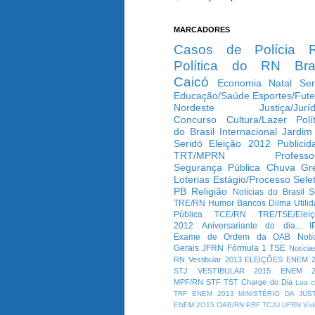
MARCADORES
Casos de Polícia
Política do RN
Bra
Caicó
Economia
Natal
Ser
Educação/Saúde
Esportes/Fute
Nordeste
Justiça/Jurí
Concurso
Cultura/Lazer
Polí
do Brasil
Internacional
Jardim
Seridó
Eleição 2012
Publicid
TRT/MPRN
Professo
Segurança Pública
Chuva
Gr
Loterias
Estágio/Processo Selet
PB
Religião
Notícias do Brasil
S
TRE/RN
Humor
Bancos
Dilma
Utili
Pública
TCE/RN
TRE/TSE/Elei
2012
Aniversariante do dia...
I
Exame de Ordem da OAB
Notí
Gerais
JFRN
Fórmula 1
TSE
Notícia
RN
Vestibular 2013
ELEIÇÕES
ENEM 2
STJ
VESTIBULAR 2015
ENEM 2
MPF/RN
STF
TST
Charge do Dia
Lua c
TRF
ENEM 2013
MINISTÉRIO DA JUS
ENEM 2O15
OAB/RN
PRF
TCJU
UFRN
Víd