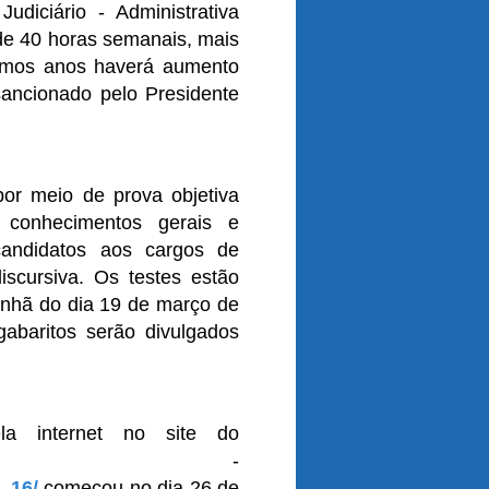
diciário - Administrativa
 de 40 horas semanais, mais
ximos anos haverá aumento
sancionado pelo Presidente
por meio de prova objetiva
conhecimentos gerais e
candidatos aos cargos de
scursiva. Os testes estão
anhã do dia 19 de março de
abaritos serão divulgados
la internet no site do
espe: -
_16/
começou no dia 26 de