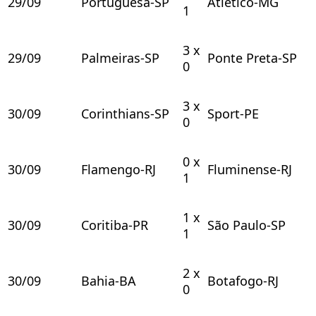
29/09
Portuguesa-SP
Atlético-MG
1
3 x
29/09
Palmeiras-SP
Ponte Preta-SP
0
3 x
30/09
Corinthians-SP
Sport-PE
0
0 x
30/09
Flamengo-RJ
Fluminense-RJ
1
1 x
30/09
Coritiba-PR
São Paulo-SP
1
2 x
30/09
Bahia-BA
Botafogo-RJ
0