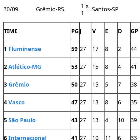
1 x
30/09
Grêmio-RS
Santos-SP
1
TIME
PG
J
V
E
D
GP
1
Fluminense
59
27
17
8
2
44
2
Atlético-MG
53
27
15
8
4
41
3
Grêmio
50
27
15
5
7
38
4
Vasco
47
27
13
8
6
35
5
São Paulo
43
27
13
4
10
39
6
Internacional
41
27
10
11
6
33