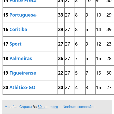
14
Ponte Preta
34
27
8
10
9
30
15
Portuguesa
-
33
27
8
9
10
29
16
Coritiba
29
27
8
5
14
39
17
Sport
27
27
6
9
12
23
18
Palmeiras
26
27
7
5
15
28
19
Figueirense
22
27
5
7
15
30
20
Atlético-GO
20
27
4
8
15
27
Miquéas Capuxu
às
30 setembro
Nenhum comentário: