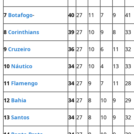
7
Botafogo
-
40
27
11
7
9
41
8
Corinthians
39
27
10
9
8
33
9
Cruzeiro
36
27
10
6
11
32
10
Náutico
34
27
10
4
13
33
11
Flamengo
34
27
9
7
11
28
12
Bahia
34
27
8
10
9
29
13
Santos
34
27
8
10
9
32