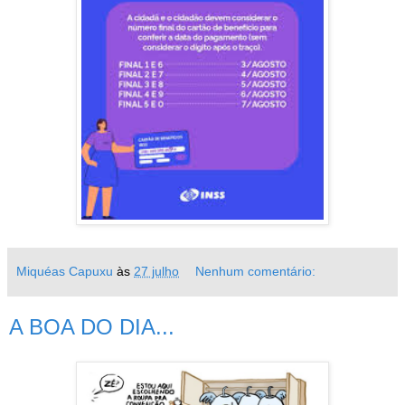
Miquéas Capuxu
às
27 julho
Nenhum comentário:
A BOA DO DIA...