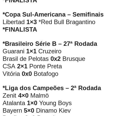
*FINALISTA
*Copa Sul-Americana – Semifinais
Libertad
1×3
*Red Bull Bragantino
*FINALISTA
*Brasileiro Série B – 27ª Rodada
Guarani
1×1
Cruzeiro
Brasil de Pelotas
0x2
Brusque
CSA
2×1
Ponte Preta
Vitória
0x0
Botafogo
*Liga dos Campeões – 2ª Rodada
Zenit
4×0
Malmö
Atalanta
1×0
Young Boys
Bayern
5×0
Dinamo Kiev