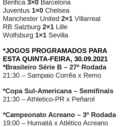
Benfica
3×0
Barcelona
Juventus
1×0
Chelsea
Manchester United
2×1
Villarreal
RB Salzburg
2×1
Lille
Wolfsburg
1×1
Sevilla
*JOGOS PROGRAMADOS PARA
ESTA QUINTA-FEIRA, 30.09.2021
*Brasileiro Série B – 27ª Rodada
21:30 – Sampaio Corrêa x Remo
*Copa Sul-Americana – Semifinais
21:30 – Athletico-PR x Peñarol
*Campeonato Acreano – 3ª Rodada
19:00 – Humaitá x Atlético Acreano