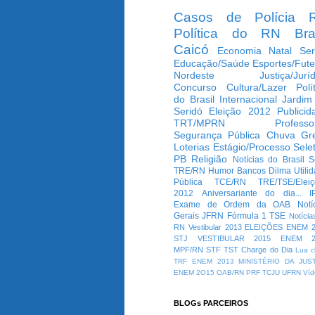
Casos de Polícia
Política do RN
Bra
Caicó
Economia
Natal
Ser
Educação/Saúde
Esportes/Fute
Nordeste
Justiça/Jurí
Concurso
Cultura/Lazer
Polí
do Brasil
Internacional
Jardim
Seridó
Eleição 2012
Publicid
TRT/MPRN
Professo
Segurança Pública
Chuva
Gr
Loterias
Estágio/Processo Selet
PB
Religião
Notícias do Brasil
S
TRE/RN
Humor
Bancos
Dilma
Utili
Pública
TCE/RN
TRE/TSE/Elei
2012
Aniversariante do dia...
I
Exame de Ordem da OAB
Notí
Gerais
JFRN
Fórmula 1
TSE
Notícia
RN
Vestibular 2013
ELEIÇÕES
ENEM 2
STJ
VESTIBULAR 2015
ENEM 2
MPF/RN
STF
TST
Charge do Dia
Lua c
TRF
ENEM 2013
MINISTÉRIO DA JUS
ENEM 2O15
OAB/RN
PRF
TCJU
UFRN
Víd
BLOGs PARCEIROS