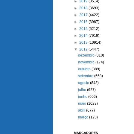
►
2019
(3514)
►
2018
(3693)
►
2017
(4422)
►
2016
(3987)
►
2015
(5212)
►
2014
(7919)
►
2013
(10914)
▼
2012
(5447)
dezembro
(310)
novembro
(174)
outubro
(389)
setembro
(668)
agosto
(848)
julho
(627)
junho
(606)
maio
(1023)
abril
(677)
março
(125)
MARCADORES