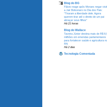
Blog do BG
Flávio reage após Moraes negar visi
a Jair Bolsonaro no Dia dos Pais:
“Tiraram a liberdade dele. Agora
querem tirar até o direito de um pai
abraçar seus filhos”
Há 21 horas
Blog do Wallace
Taveira Júnior destina mais de R$ 8,
milhões em emendas parlamentares
para fortalecer saúde e agricultura n
RN
Há 2 dias
Tecnologia Comentada