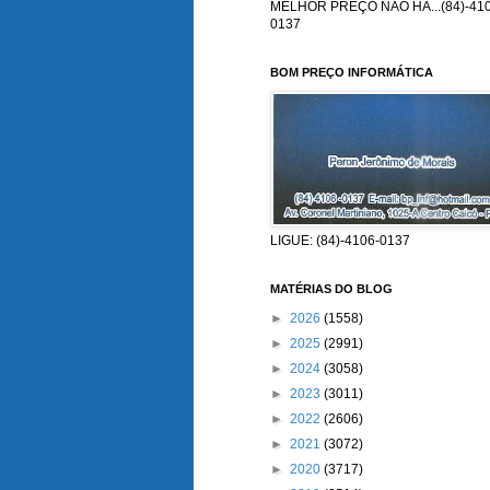
MELHOR PREÇO NÃO HÁ...(84)-410
0137
BOM PREÇO INFORMÁTICA
LIGUE: (84)-4106-0137
MATÉRIAS DO BLOG
►
2026
(1558)
►
2025
(2991)
►
2024
(3058)
►
2023
(3011)
►
2022
(2606)
►
2021
(3072)
►
2020
(3717)