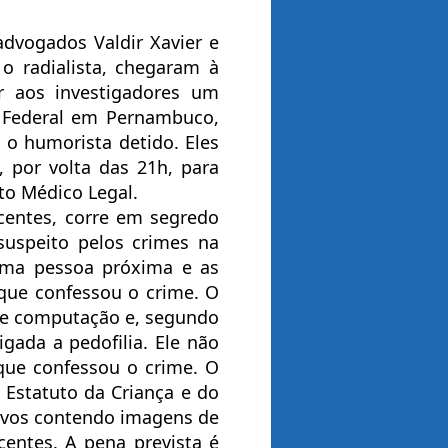
 advogados Valdir Xavier e
o radialista, chegaram à
 aos investigadores um
a Federal em Pernambuco,
o humorista detido. Eles
 por volta das 21h, para
uto Médico Legal.
centes, corre em segredo
suspeito pelos crimes na
uma pessoa próxima e as
que confessou o crime. O
de computação e, segundo
gada a pedofilia. Ele não
que confessou o crime. O
 Estatuto da Criança e do
uivos contendo imagens de
centes. A pena prevista é