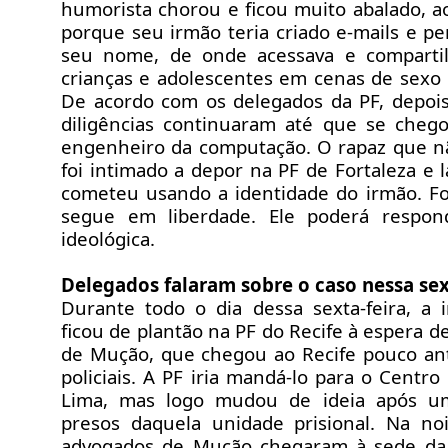
humorista chorou e ficou muito abalado, a
porque seu irmão teria criado e-mails e pe
seu nome, de onde acessava e comparti
crianças e adolescentes em cenas de sexo e
De acordo com os delegados da PF, depois
diligências continuaram até que se cheg
engenheiro da computação. O rapaz que n
foi intimado a depor na PF de Fortaleza e 
cometeu usando a identidade do irmão. Foi
segue em liberdade. Ele poderá respond
ideológica.
Delegados falaram sobre o caso nessa sex
Durante todo o dia dessa sexta-feira, 
ficou de plantão na PF do Recife à espera de
de Mução, que chegou ao Recife pouco ant
policiais. A PF iria mandá-lo para o Centr
Lima, mas logo mudou de ideia após u
presos daquela unidade prisional. Na noi
advogados de Mução chegaram à sede da