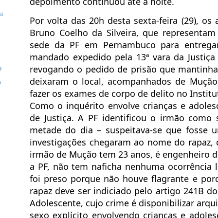
depoimento continuou até a noite.
ta
Por volta das 20h desta sexta-feira (29), os
Bruno Coelho da Silveira, que representam 
sede da PF em Pernambuco para entregar
mandado expedido pela 13ª vara da Justiç
revogando o pedido de prisão que mantinha 
9
deixaram o local, acompanhados de Mução,
o
fazer os exames de corpo de delito no Instit
Como o inquérito envolve crianças e adoles
de Justiça. A PF identificou o irmão como 
metade do dia – suspeitava-se que fosse 
investigações chegaram ao nome do rapaz, 
irmão de Mução tem 23 anos, é engenheiro 
a PF, não tem naficha nenhuma ocorrência li
foi preso porque não houve flagrante e por
rapaz deve ser indiciado pelo artigo 241B do
Adolescente, cujo crime é disponibilizar arq
sexo explícito envolvendo crianças e adoles