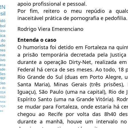
apoio profissional e pessoal.
RN
Por fim, reitero o meu repúdio a qual
sil
inaceitável prática de pornografia e pedofilia.
idó
bol
Rodrigo Viera Emerenciano
dico
tica
Entenda o caso
 do
ade
O humorista foi detido em Fortaleza na quinta
res
a prisão temporária decretada pela Justi
eve
ivo
durante a operação Dirty-Net, realizada em
eca
Federal há cerca de ses meses. Ao todo, 18 
dade
ções
Rio Grande do Sul (duas em Porto Alegre,
PRF
Santa Maria), Minas Gerais (três prisões
cias
s do
Iguaçu), São Paulo (uma na capital), Rio de J
014
012
Espírito Santo (uma na Grande Vitória). Rod
heia
se mudar para Fortaleza, onde estaria há c
TIÇA
eo
chegou ao Recife por volta das 8h40 dest
durante a manhã, houve um intervalo no