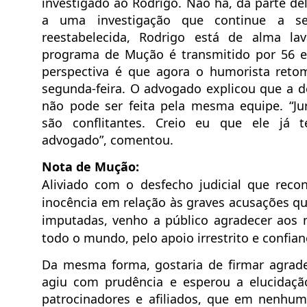
investigado ao Rodrigo. Não há, da parte d
a uma investigação que continue a ser
reestabelecida, Rodrigo está de alma lav
programa de Mução é transmitido por 56 e
perspectiva é que agora o humorista retome
segunda-feira. O advogado explicou que a 
não pode ser feita pela mesma equipe. “Ju
são conflitantes. Creio eu que ele já 
advogado”, comentou.
Nota de Mução:
Aliviado com o desfecho judicial que rec
inocência em relação às graves acusações q
imputadas, venho a público agradecer aos 
todo o mundo, pelo apoio irrestrito e confia
Da mesma forma, gostaria de firmar agrad
agiu com prudência e esperou a elucidaçã
patrocinadores e afiliados, que em nenhu