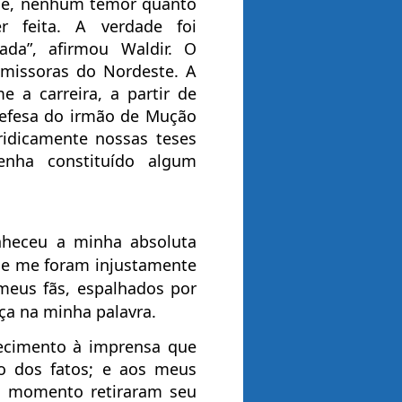
ele, nenhum temor quanto
 feita. A verdade foi
ada”, afirmou Waldir. O
missoras do Nordeste. A
 a carreira, a partir de
defesa do irmão de Mução
ridicamente nossas teses
tenha constituído algum
onheceu a minha absoluta
ue me foram injustamente
meus fãs, espalhados por
nça na minha palavra.
ecimento à imprensa que
o dos fatos; e aos meus
m momento retiraram seu