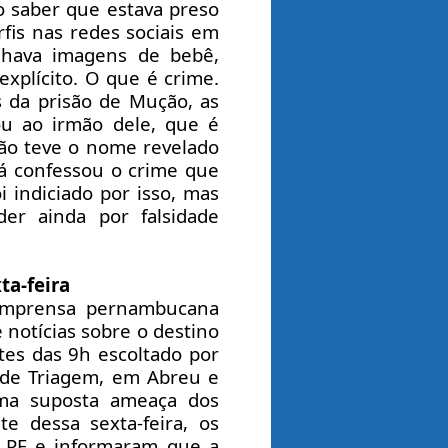
o saber que estava preso
rfis nas redes sociais em
lhava imagens de bebê,
xplícito. O que é crime.
 da prisão de Mução, as
ou ao irmão dele, que é
ão teve o nome revelado
lá confessou o crime que
 indiciado por isso, mas
er ainda por falsidade
ta-feira
a imprensa pernambucana
 notícias sobre o destino
es das 9h escoltado por
o de Triagem, em Abreu e
ma suposta ameaça dos
te dessa sexta-feira, os
 PF e informaram que a