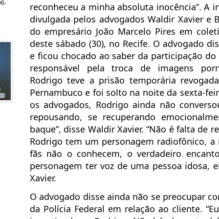
6-
reconheceu a minha absoluta inocência”. A i
divulgada pelos advogados Waldir Xavier e B
do empresário João Marcelo Pires em colet
deste sábado (30), no Recife. O advogado d
e ficou chocado ao saber da participação do
responsável pela troca de imagens porno
Rodrigo teve a prisão temporária revogada
Pernambuco e foi solto na noite da sexta-feir
os advogados, Rodrigo ainda não converso
repousando, se recuperando emocionalme
baque”, disse Waldir Xavier. “Não é falta de re
Rodrigo tem um personagem radiofônico, a 
fãs não o conhecem, o verdadeiro encanto
personagem ter voz de uma pessoa idosa, el
Xavier.
O advogado disse ainda não se preocupar co
da Polícia Federal em relação ao cliente. “E