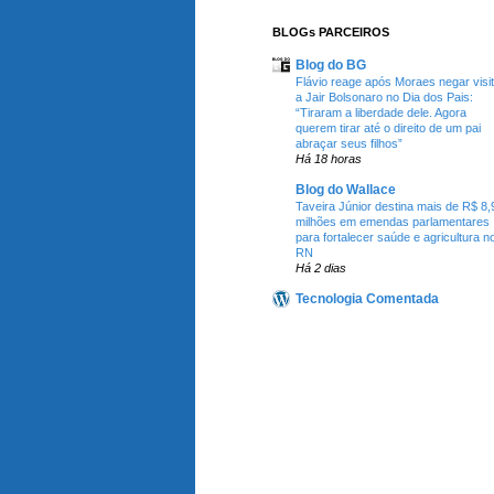
BLOGs PARCEIROS
Blog do BG
Flávio reage após Moraes negar visi
a Jair Bolsonaro no Dia dos Pais:
“Tiraram a liberdade dele. Agora
querem tirar até o direito de um pai
abraçar seus filhos”
Há 18 horas
Blog do Wallace
Taveira Júnior destina mais de R$ 8,
milhões em emendas parlamentares
para fortalecer saúde e agricultura n
RN
Há 2 dias
Tecnologia Comentada