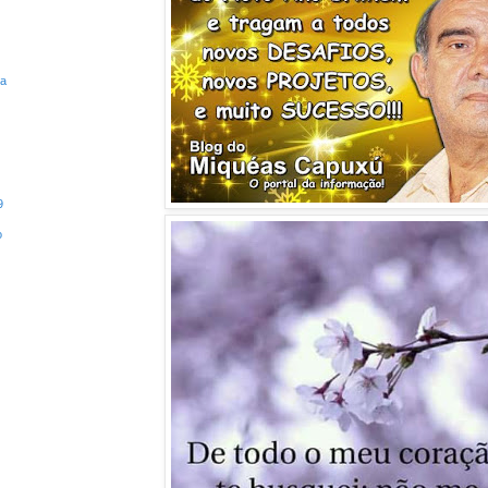
ta
9
o