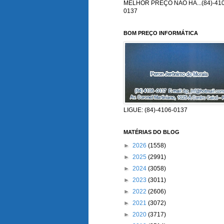
MELHOR PREÇO NÃO HÁ...(84)-410
0137
BOM PREÇO INFORMÁTICA
LIGUE: (84)-4106-0137
MATÉRIAS DO BLOG
►
2026
(1558)
►
2025
(2991)
►
2024
(3058)
►
2023
(3011)
►
2022
(2606)
►
2021
(3072)
►
2020
(3717)