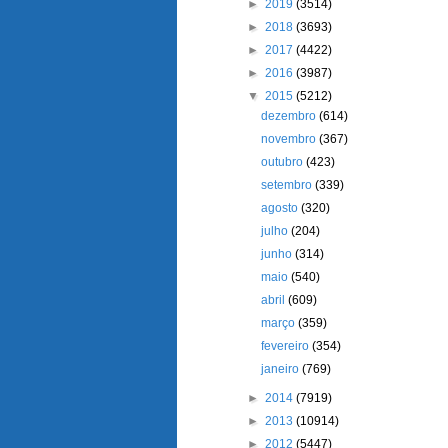
►
2019
(3514)
►
2018
(3693)
►
2017
(4422)
►
2016
(3987)
▼
2015
(5212)
dezembro
(614)
novembro
(367)
outubro
(423)
setembro
(339)
agosto
(320)
julho
(204)
junho
(314)
maio
(540)
abril
(609)
março
(359)
fevereiro
(354)
janeiro
(769)
►
2014
(7919)
►
2013
(10914)
►
2012
(5447)