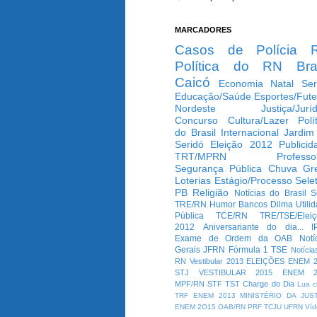
MARCADORES
Casos de Polícia
Política do RN
Bra
Caicó
Economia
Natal
Ser
Educação/Saúde
Esportes/Fute
Nordeste
Justiça/Jurí
Concurso
Cultura/Lazer
Polí
do Brasil
Internacional
Jardim
Seridó
Eleição 2012
Publicid
TRT/MPRN
Professo
Segurança Pública
Chuva
Gr
Loterias
Estágio/Processo Selet
PB
Religião
Notícias do Brasil
S
TRE/RN
Humor
Bancos
Dilma
Utili
Pública
TCE/RN
TRE/TSE/Elei
2012
Aniversariante do dia...
I
Exame de Ordem da OAB
Notí
Gerais
JFRN
Fórmula 1
TSE
Notícia
RN
Vestibular 2013
ELEIÇÕES
ENEM 2
STJ
VESTIBULAR 2015
ENEM 2
MPF/RN
STF
TST
Charge do Dia
Lua c
TRF
ENEM 2013
MINISTÉRIO DA JUS
ENEM 2O15
OAB/RN
PRF
TCJU
UFRN
Víd