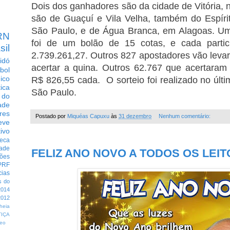
Dois dos ganhadores são da cidade de Vitória, n
são de Guaçuí e Vila Velha, também do Espíri
São Paulo, e de Água Branca, em Alagoas. U
RN
foi de um bolão de 15 cotas, e cada partic
sil
2.739.261,27. Outros 827 apostadores vão leva
idó
acertar a quina. Outros 62.767 que acertaram
bol
dico
R$ 826,55 cada. O sorteio foi realizado no últ
tica
São Paulo.
 do
ade
res
Postado por
Miquéas Capuxu
às
31 dezembro
Nenhum comentário:
eve
ivo
eca
dade
FELIZ ANO NOVO A TODOS OS LEI
ções
PRF
cias
s do
014
012
heia
TIÇA
eo