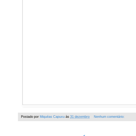
Postado por
Miquéas Capuxu
às
31 dezembro
Nenhum comentário: