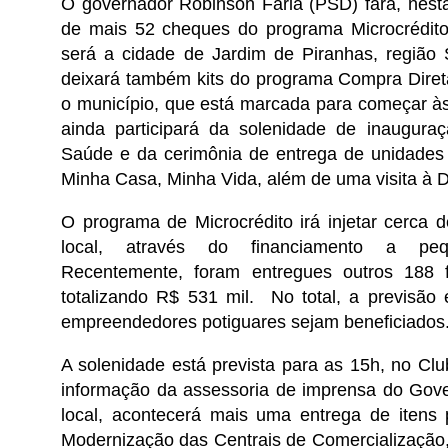
O governador Robinson Faria (PSD) fará, nesta 
de mais 52 cheques do programa Microcrédito.
será a cidade de Jardim de Piranhas, região 
deixará também kits do programa Compra Diret
o município, que está marcada para começar às
ainda participará da solenidade de inaugur
Saúde e da cerimônia de entrega de unidades 
Minha Casa, Minha Vida, além de uma visita à De
O programa de Microcrédito irá injetar cerca
local, através do financiamento a peq
Recentemente, foram entregues outros 188 f
totalizando R$ 531 mil. No total, a previsão
empreendedores potiguares sejam beneficiados
A solenidade está prevista para as 15h, no Club
informação da assessoria de imprensa do Go
local, acontecerá mais uma entrega de itens 
Modernização das Centrais de Comercialização