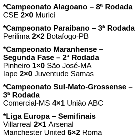
*Campeonato Alagoano – 8ª Rodada
CSE
2×0
Murici
*Campeonato Paraibano – 3ª Rodada
Perilima
2×2
Botafogo-PB
*Campeonato Maranhense –
Segunda Fase – 2ª Rodada
Pinheiro
1×0
São José-MA
Iape
2×0
Juventude Samas
*Campeonato Sul-Mato-Grossense –
3ª Rodada
Comercial-MS
4×1
União ABC
*Liga Europa – Semifinais
Villarreal
2×1
Arsenal
Manchester United
6×2
Roma