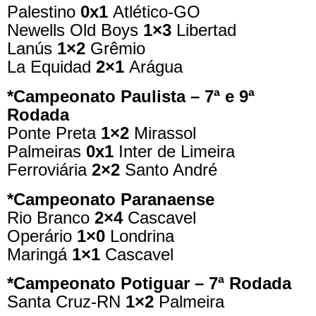
Palestino
0x1
Atlético-GO
Newells Old Boys
1×3
Libertad
Lanús
1×2
Grêmio
La Equidad
2×1
Arágua
*Campeonato Paulista – 7ª e 9ª
Rodada
Ponte Preta
1×2
Mirassol
Palmeiras
0x1
Inter de Limeira
Ferroviária
2×2
Santo André
*Campeonato Paranaense
Rio Branco
2×4
Cascavel
Operário
1×0
Londrina
Maringá
1×1
Cascavel
*Campeonato Potiguar – 7ª Rodada
Santa Cruz-RN
1×2
Palmeira