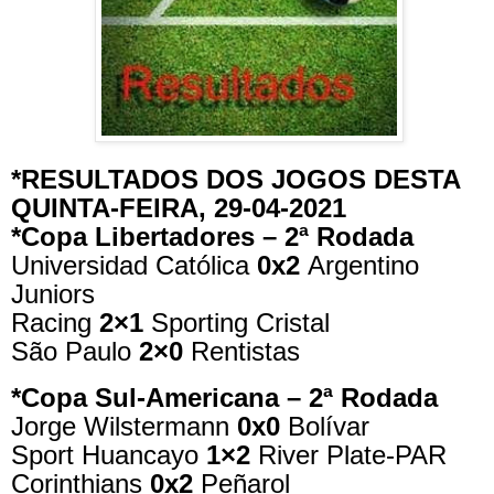
*RESULTADOS DOS JOGOS DESTA
QUINTA-FEIRA, 29-04-2021
*Copa Libertadores – 2ª Rodada
Universidad Católica
0x2
Argentino
Juniors
Racing
2×1
Sporting Cristal
São Paulo
2×0
Rentistas
*Copa Sul-Americana – 2ª Rodada
Jorge Wilstermann
0x0
Bolívar
Sport Huancayo
1×2
River Plate-PAR
Corinthians
0x2
Peñarol