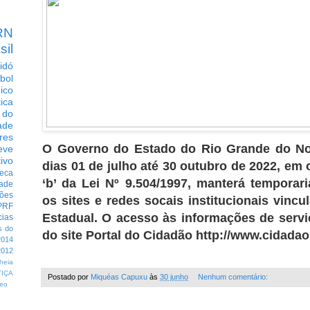
RN
sil
idó
bol
dico
tica
 do
ade
res
O Governo do Estado do Rio Grande do Nor
eve
ivo
dias 01 de julho até 30 outubro de 2022, em o
eca
‘b’ da Lei Nº 9.504/1997, manterá tempora
dade
ções
os sites e redes socais institucionais vinc
PRF
Estadual. O acesso às informações de servi
cias
s do
do site Portal do Cidadão http://www.cidadao.
014
012
heia
TIÇA
Postado por
Miquéas Capuxu
às
30 junho
Nenhum comentário:
eo