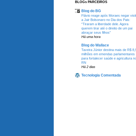
BLOGs PARCEIROS
Blog do BG
Flávio reage após Moraes negar visi
a Jair Bolsonaro no Dia dos Pais:
“Tiraram a liberdade dele. Agora
querem tirar até o direito de um pai
abraçar seus filhos”
Há uma hora
Blog do Wallace
Taveira Júnior destina mais de R$ 8,
milhões em emendas parlamentares
para fortalecer saúde e agricultura n
RN
Há 2 dias
Tecnologia Comentada