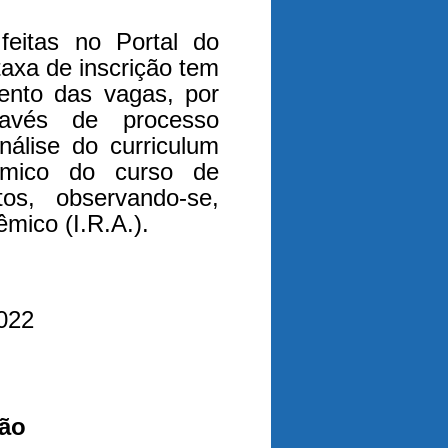
feitas no Portal do
taxa de inscrição tem
ento das vagas, por
ravés de processo
análise do curriculum
êmico do curso de
tos, observando-se,
mico (I.R.A.).
2022
ção