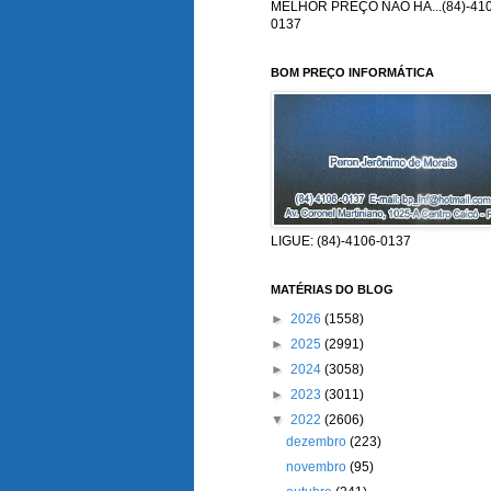
MELHOR PREÇO NÃO HÁ...(84)-410
0137
BOM PREÇO INFORMÁTICA
LIGUE: (84)-4106-0137
MATÉRIAS DO BLOG
►
2026
(1558)
►
2025
(2991)
►
2024
(3058)
►
2023
(3011)
▼
2022
(2606)
dezembro
(223)
novembro
(95)