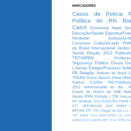
MARCADORES
Casos de Polícia
Política do RN
Bra
Caicó
Economia
Natal
Ser
Educação/Saúde
Esportes/Fute
Nordeste
Justiça/Jurí
Concurso
Cultura/Lazer
Polí
do Brasil
Internacional
Jardim
Seridó
Eleição 2012
Publicid
TRT/MPRN
Professo
Segurança Pública
Chuva
Gr
Loterias
Estágio/Processo Selet
PB
Religião
Notícias do Brasil
S
TRE/RN
Humor
Bancos
Dilma
Utili
Pública
TCE/RN
TRE/TSE/Elei
2012
Aniversariante do dia...
I
Exame de Ordem da OAB
Notí
Gerais
JFRN
Fórmula 1
TSE
Notícia
RN
Vestibular 2013
ELEIÇÕES
ENEM 2
STJ
VESTIBULAR 2015
ENEM 2
MPF/RN
STF
TST
Charge do Dia
Lua c
TRF
ENEM 2013
MINISTÉRIO DA JUS
ENEM 2O15
OAB/RN
PRF
TCJU
UFRN
Víd