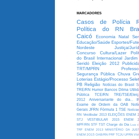
MARCADORES
Casos de Polícia
Política do RN
Bra
Caicó
Economia
Natal
Ser
Educação/Saúde
Esportes/Fute
Nordeste
Justiça/Jurí
Concurso
Cultura/Lazer
Polí
do Brasil
Internacional
Jardim
Seridó
Eleição 2012
Publicid
TRT/MPRN
Professo
Segurança Pública
Chuva
Gr
Loterias
Estágio/Processo Selet
PB
Religião
Notícias do Brasil
S
TRE/RN
Humor
Bancos
Dilma
Utili
Pública
TCE/RN
TRE/TSE/Elei
2012
Aniversariante do dia...
I
Exame de Ordem da OAB
Notí
Gerais
JFRN
Fórmula 1
TSE
Notícia
RN
Vestibular 2013
ELEIÇÕES
ENEM 2
STJ
VESTIBULAR 2015
ENEM 2
MPF/RN
STF
TST
Charge do Dia
Lua c
TRF
ENEM 2013
MINISTÉRIO DA JUS
ENEM 2O15
OAB/RN
PRF
TCJU
UFRN
Víd