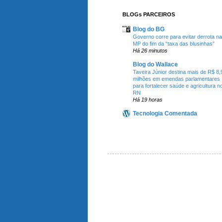
BLOGs PARCEIROS
Blog do BG
Governo corre para evitar derrota na
MP do fim da “taxa das blusinhas”
Há 26 minutos
Blog do Wallace
Taveira Júnior destina mais de R$ 8,
milhões em emendas parlamentares
para fortalecer saúde e agricultura n
RN
Há 19 horas
Tecnologia Comentada