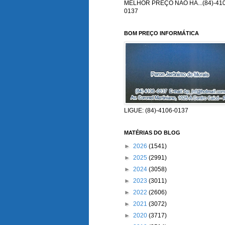
MELHOR PREÇO NÃO HÁ...(84)-410
0137
BOM PREÇO INFORMÁTICA
LIGUE: (84)-4106-0137
MATÉRIAS DO BLOG
►
2026
(1541)
►
2025
(2991)
►
2024
(3058)
►
2023
(3011)
►
2022
(2606)
►
2021
(3072)
►
2020
(3717)