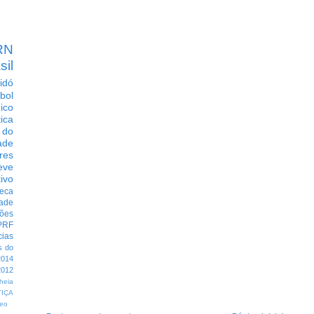
RN
sil
idó
bol
dico
tica
 do
ade
res
eve
ivo
eca
dade
ções
PRF
cias
s do
014
012
heia
TIÇA
eo