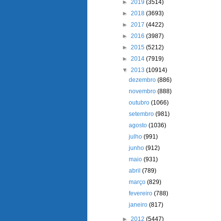
►
2019
(3514)
►
2018
(3693)
►
2017
(4422)
►
2016
(3987)
►
2015
(5212)
►
2014
(7919)
▼
2013
(10914)
dezembro
(886)
novembro
(888)
outubro
(1066)
setembro
(981)
agosto
(1036)
julho
(991)
junho
(912)
maio
(931)
abril
(789)
março
(829)
fevereiro
(788)
janeiro
(817)
►
2012
(5447)