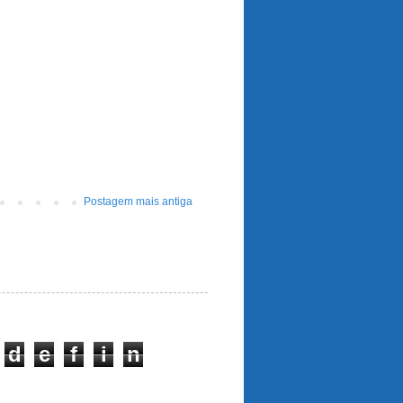
Postagem mais antiga
d
e
f
i
n