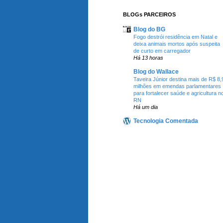
BLOGs PARCEIROS
Blog do BG
Fogo destrói residência em Natal e
deixa animais mortos após suspeita
de curto em carregador
Há 13 horas
Blog do Wallace
Taveira Júnior destina mais de R$ 8,
milhões em emendas parlamentares
para fortalecer saúde e agricultura n
RN
Há um dia
Tecnologia Comentada