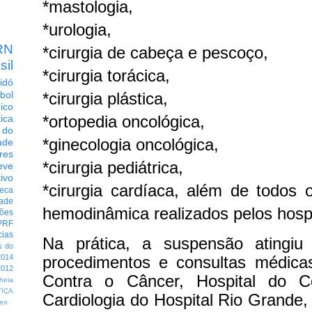
*mastologia,
*urologia,
RN
*cirurgia de cabeça e pescoço,
sil
*cirurgia torácica,
idó
*cirurgia plástica,
bol
dico
*ortopedia oncológica,
tica
 do
*ginecologia oncológica,
ade
res
*cirurgia pediátrica,
eve
ivo
*cirurgia cardíaca,
além de todos 
eca
dade
hemodinâmica realizados pelos hosp
ções
PRF
cias
Na prática, a suspensão atingiu 
s do
procedimentos e consultas médicas
014
012
Contra o Câncer, Hospital do C
heia
TIÇA
Cardiologia do Hospital Rio Grande, 
eo