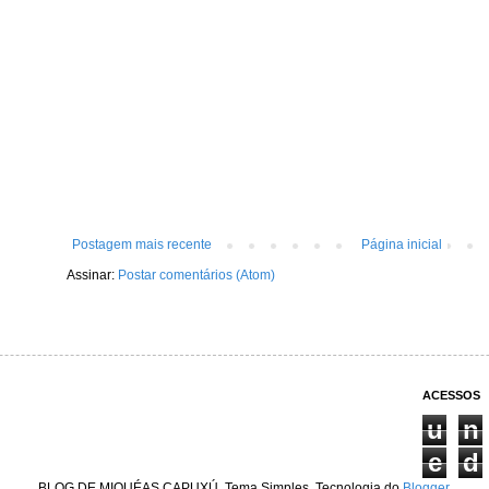
Postagem mais recente
Página inicial
Assinar:
Postar comentários (Atom)
ACESSOS
u
n
e
d
BLOG DE MIQUÉAS CAPUXÚ. Tema Simples. Tecnologia do
Blogger
.