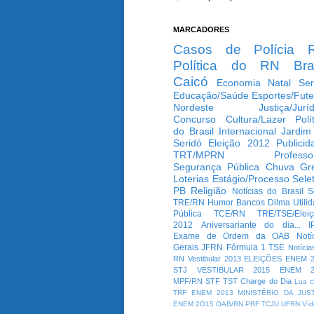
MARCADORES
Casos de Polícia
Política do RN
Bra
Caicó
Economia
Natal
Ser
Educação/Saúde
Esportes/Fute
Nordeste
Justiça/Jurí
Concurso
Cultura/Lazer
Polí
do Brasil
Internacional
Jardim
Seridó
Eleição 2012
Publicid
TRT/MPRN
Professo
Segurança Pública
Chuva
Gr
Loterias
Estágio/Processo Selet
PB
Religião
Notícias do Brasil
S
TRE/RN
Humor
Bancos
Dilma
Utili
Pública
TCE/RN
TRE/TSE/Elei
2012
Aniversariante do dia...
I
Exame de Ordem da OAB
Notí
Gerais
JFRN
Fórmula 1
TSE
Notícia
RN
Vestibular 2013
ELEIÇÕES
ENEM 2
STJ
VESTIBULAR 2015
ENEM 2
MPF/RN
STF
TST
Charge do Dia
Lua c
TRF
ENEM 2013
MINISTÉRIO DA JUS
ENEM 2O15
OAB/RN
PRF
TCJU
UFRN
Víd