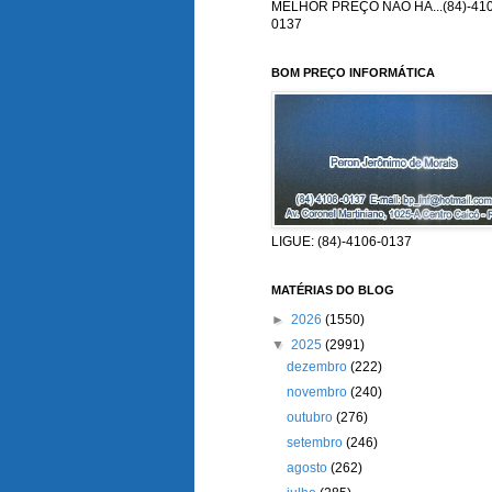
MELHOR PREÇO NÃO HÁ...(84)-410
0137
BOM PREÇO INFORMÁTICA
LIGUE: (84)-4106-0137
MATÉRIAS DO BLOG
►
2026
(1550)
▼
2025
(2991)
dezembro
(222)
novembro
(240)
outubro
(276)
setembro
(246)
agosto
(262)