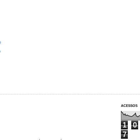
9
o
ACESSOS
1
0
7