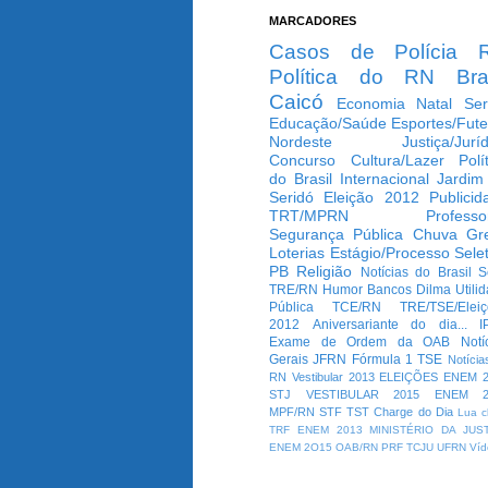
MARCADORES
Casos de Polícia
Política do RN
Bra
Caicó
Economia
Natal
Ser
Educação/Saúde
Esportes/Fute
Nordeste
Justiça/Jurí
Concurso
Cultura/Lazer
Polí
do Brasil
Internacional
Jardim
Seridó
Eleição 2012
Publicid
TRT/MPRN
Professo
Segurança Pública
Chuva
Gr
Loterias
Estágio/Processo Selet
PB
Religião
Notícias do Brasil
S
TRE/RN
Humor
Bancos
Dilma
Utili
Pública
TCE/RN
TRE/TSE/Elei
2012
Aniversariante do dia...
I
Exame de Ordem da OAB
Notí
Gerais
JFRN
Fórmula 1
TSE
Notícia
RN
Vestibular 2013
ELEIÇÕES
ENEM 2
STJ
VESTIBULAR 2015
ENEM 2
MPF/RN
STF
TST
Charge do Dia
Lua c
TRF
ENEM 2013
MINISTÉRIO DA JUS
ENEM 2O15
OAB/RN
PRF
TCJU
UFRN
Víd