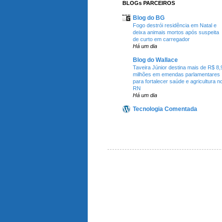
BLOGs PARCEIROS
Blog do BG
Fogo destrói residência em Natal e
deixa animais mortos após suspeita
de curto em carregador
Há um dia
Blog do Wallace
Taveira Júnior destina mais de R$ 8,
milhões em emendas parlamentares
para fortalecer saúde e agricultura n
RN
Há um dia
Tecnologia Comentada