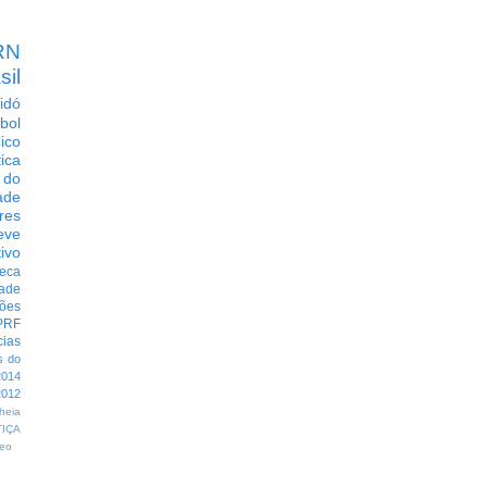
RN
sil
idó
bol
dico
tica
 do
ade
res
eve
ivo
eca
dade
ções
PRF
cias
s do
014
012
heia
TIÇA
eo