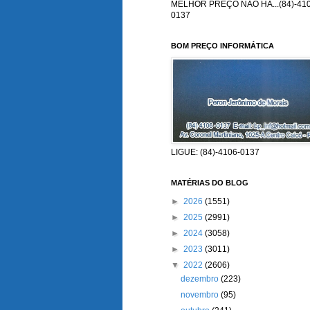
MELHOR PREÇO NÃO HÁ...(84)-410
0137
BOM PREÇO INFORMÁTICA
LIGUE: (84)-4106-0137
MATÉRIAS DO BLOG
►
2026
(1551)
►
2025
(2991)
►
2024
(3058)
►
2023
(3011)
▼
2022
(2606)
dezembro
(223)
novembro
(95)