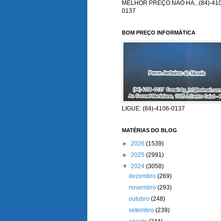
MELHOR PREÇO NÃO HÁ...(84)-410
0137
BOM PREÇO INFORMÁTICA
LIGUE: (84)-4106-0137
MATÉRIAS DO BLOG
►
2026
(1539)
►
2025
(2991)
▼
2024
(3058)
dezembro
(269)
novembro
(293)
outubro
(248)
setembro
(239)