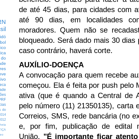
de até 45 dias, para cidades com a
até 90 dias, em localidades c
RN
moradores. Quem não se recadastr
sil
idó
bloqueado. Será dado mais 30 dias p
bol
dico
caso contrário, haverá corte.
tica
 do
AUXÍLIO-DOENÇA
ade
res
A convocação para quem recebe au
eve
ivo
começou. Ela é feita por push pelo
eca
dade
ativa (que é quando a Central de 
ções
PRF
pelo número (11) 21350135), carta 
cias
s do
Correios, SMS, rede bancária (no e
014
012
e, por fim, publicação de edital 
heia
TIÇA
União.
"É importante ficar atent
eo