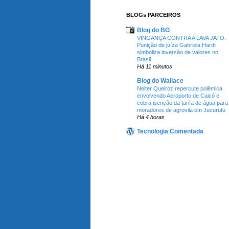
BLOGs PARCEIROS
Blog do BG
VINGANÇA CONTRA A LAVA JATO:
Punição de juíza Gabriela Hardt
simboliza inversão de valores no
Brasil
Há 11 minutos
Blog do Wallace
Nelter Queiroz repercute polêmica
envolvendo Aeroporto de Caicó e
cobra isenção da tarifa de água para
moradores de agrovila em Jucurutu
Há 4 horas
Tecnologia Comentada