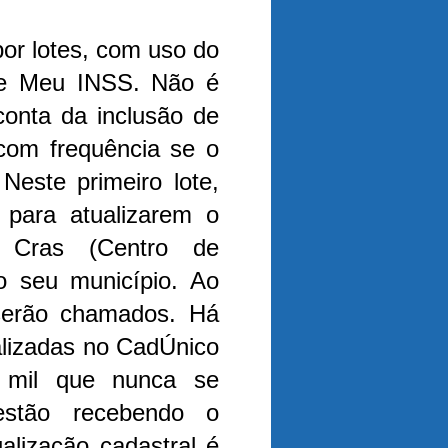
por lotes, com uso do
ite Meu INSS. Não é
conta da inclusão de
 com frequência se o
.
Neste primeiro lote,
para atualizarem o
 Cras (Centro de
do seu município. Ao
 serão chamados. Há
alizadas no CadÚnico
 mil que nunca se
estão recebendo o
alização cadastral é