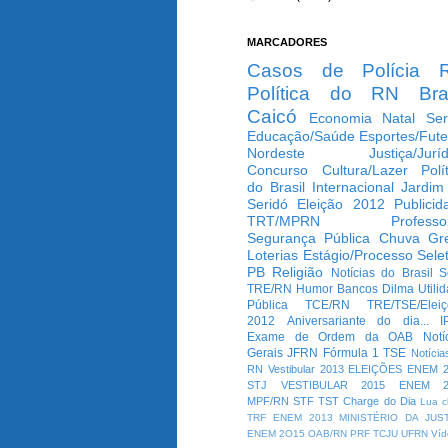
MARCADORES
Casos de Polícia
Política do RN
Bra
Caicó
Economia
Natal
Ser
Educação/Saúde
Esportes/Fute
Nordeste
Justiça/Jurí
Concurso
Cultura/Lazer
Polí
do Brasil
Internacional
Jardim
Seridó
Eleição 2012
Publicid
TRT/MPRN
Professo
Segurança Pública
Chuva
Gr
Loterias
Estágio/Processo Selet
PB
Religião
Notícias do Brasil
S
TRE/RN
Humor
Bancos
Dilma
Utili
Pública
TCE/RN
TRE/TSE/Elei
2012
Aniversariante do dia...
I
Exame de Ordem da OAB
Notí
Gerais
JFRN
Fórmula 1
TSE
Notícia
RN
Vestibular 2013
ELEIÇÕES
ENEM 2
STJ
VESTIBULAR 2015
ENEM 2
MPF/RN
STF
TST
Charge do Dia
Lua c
TRF
ENEM 2013
MINISTÉRIO DA JUS
ENEM 2O15
OAB/RN
PRF
TCJU
UFRN
Víd