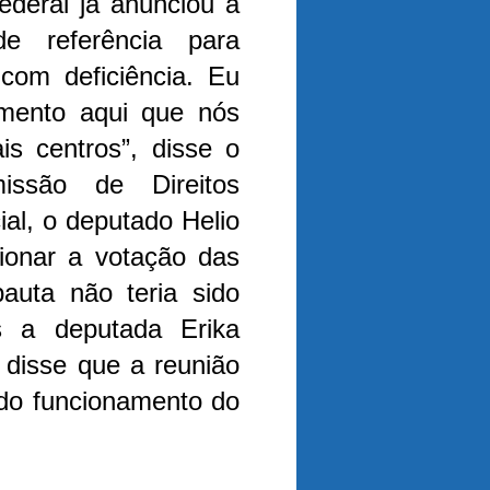
ederal já anunciou a
e referência para
com deficiência. Eu
mento aqui que nós
is centros”, disse o
ssão de Direitos
al, o deputado Helio
ionar a votação das
auta não teria sido
s a deputada Erika
 disse que a reunião
 do funcionamento do