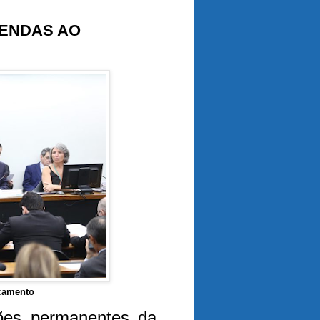
MENDAS AO
çamento
ões permanentes da