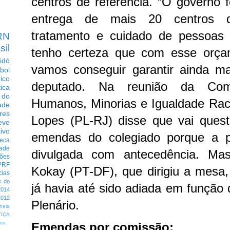
centros de referência.
“O governo f
entrega de mais 20 centros d
tratamento e cuidado de pessoas 
RN
sil
tenho certeza que com esse orça
idó
vamos conseguir garantir ainda ma
bol
dico
deputado.
Na reunião da Comi
tica
 do
Humanos, Minorias e Igualdade Raci
ade
res
Lopes (PL-RJ) disse que vai quest
eve
ivo
emendas do colegiado porque a p
eca
dade
divulgada com antecedência. Ma
ções
PRF
Kokay (PT-DF), que dirigiu a mesa,
cias
s do
já havia até sido adiada em função
014
012
Plenário.
heia
TIÇA
eo
Emendas por comissão: