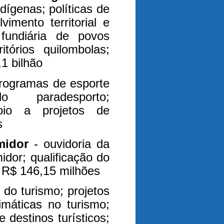
dígenas; políticas de
vimento territorial e
o fundiária de povos
itórios quilombolas;
1 bilhão
programas de esporte
o paradesporto;
oio a projetos de
s
midor
- ouvidoria da
dor; qualificação do
 R$ 146,15 milhões
 do turismo; projetos
limáticas no turismo;
 destinos turísticos;