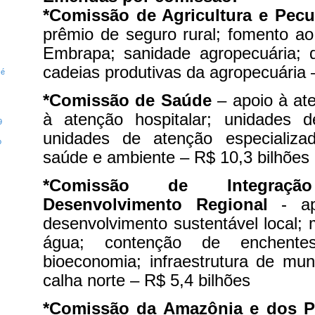
*Comissão de Agricultura e Pec
prêmio de seguro rural; fomento ao
Embrapa; sanidade agropecuária; d
cadeias produtivas da agropecuária 
 é
*Comissão de Saúde
– apoio à ate
à atenção hospitalar; unidades d
9
unidades de atenção especializa
o
saúde e ambiente – R$ 10,3 bilhões
*Comissão de Integraç
Desenvolvimento Regional
- a
desenvolvimento sustentável local; 
água; contenção de enchent
bioeconomia; infraestrutura de mun
calha norte – R$ 5,4 bilhões
*Comissão da Amazônia e dos Po