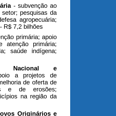
uária
- subvenção ao
 setor; pesquisas da
efesa agropecuária;
– R$ 7,2 bilhões
nção primária; apoio
e atenção primária;
da; saúde indígena;
ão Nacional e
poio a projetos de
melhoria de oferta de
es e de erosões;
icípios na região da
vos Originários e