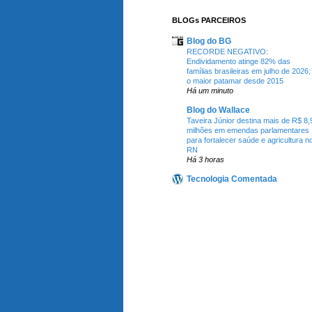
BLOGs PARCEIROS
Blog do BG
RECORDE NEGATIVO:
Endividamento atinge 82% das
famílias brasileiras em julho de 2026;
o maior patamar desde 2015
Há um minuto
Blog do Wallace
Taveira Júnior destina mais de R$ 8,
milhões em emendas parlamentares
para fortalecer saúde e agricultura n
RN
Há 3 horas
Tecnologia Comentada