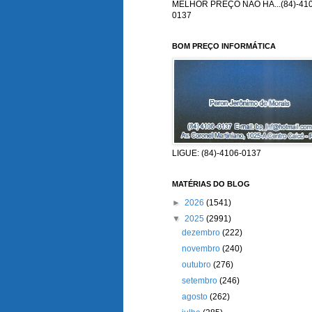
MELHOR PREÇO NÃO HÁ...(84)-410
0137
BOM PREÇO INFORMÁTICA
LIGUE: (84)-4106-0137
MATÉRIAS DO BLOG
►
2026
(1541)
▼
2025
(2991)
dezembro
(222)
novembro
(240)
outubro
(276)
setembro
(246)
agosto
(262)