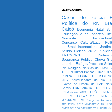
MARCADORES
Casos de Polícia
Política do RN
Bra
Caicó
Economia
Natal
Ser
Educação/Saúde
Esportes/Fute
Nordeste
Justiça/Jurí
Concurso
Cultura/Lazer
Polí
do Brasil
Internacional
Jardim
Seridó
Eleição 2012
Publicid
TRT/MPRN
Professo
Segurança Pública
Chuva
Gr
Loterias
Estágio/Processo Selet
PB
Religião
Notícias do Brasil
S
TRE/RN
Humor
Bancos
Dilma
Utili
Pública
TCE/RN
TRE/TSE/Elei
2012
Aniversariante do dia...
I
Exame de Ordem da OAB
Notí
Gerais
JFRN
Fórmula 1
TSE
Notícia
RN
Vestibular 2013
ELEIÇÕES
ENEM 2
STJ
VESTIBULAR 2015
ENEM 2
MPF/RN
STF
TST
Charge do Dia
Lua c
TRF
ENEM 2013
MINISTÉRIO DA JUS
ENEM 2O15
OAB/RN
PRF
TCJU
UFRN
Víd