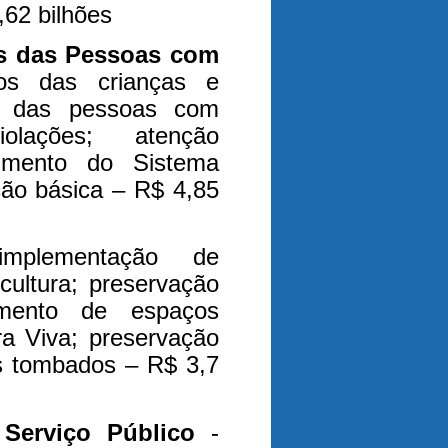
,62 bilhões
os das Pessoas com
tos das crianças e
os das pessoas com
olações; atenção
cimento do Sistema
ção básica – R$ 4,85
mplementação de
cultura; preservação
namento de espaços
ura Viva; preservação
s tombados – R$ 3,7
 Serviço Público
-