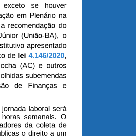
 exceto se houver
iação em Plenário na
 a recomendação do
Júnior (União-BA), o
titutivo apresentado
eto de
lei
4.146/2020
,
Rocha (AC) e outros
acolhidas subemendas
são de Finanças e
jornada laboral será
6 horas semanais. O
hadores da coleta de
licas o direito a um