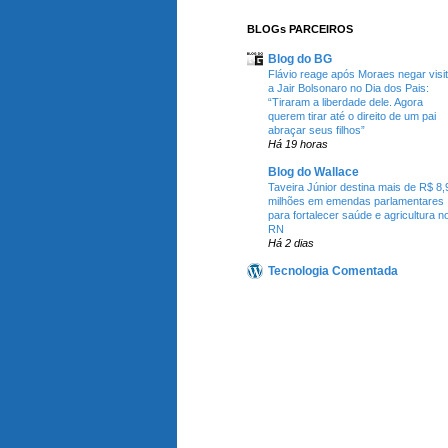
BLOGs PARCEIROS
Blog do BG
Flávio reage após Moraes negar visi
a Jair Bolsonaro no Dia dos Pais:
“Tiraram a liberdade dele. Agora
querem tirar até o direito de um pai
abraçar seus filhos”
Há 19 horas
Blog do Wallace
Taveira Júnior destina mais de R$ 8,
milhões em emendas parlamentares
para fortalecer saúde e agricultura n
RN
Há 2 dias
Tecnologia Comentada