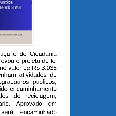
tiça e de Cidadania
vou o projeto de lei
l no valor de R$ 3.036
enham atividades de
ogradouros públicos,
vido encaminhamento
ades de reciclagem,
aris.
Aprovado em
 será encaminhado