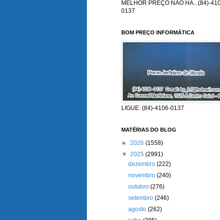
MELHOR PREÇO NÃO HÁ...(84)-410
0137
BOM PREÇO INFORMÁTICA
LIGUE: (84)-4106-0137
MATÉRIAS DO BLOG
►
2026
(1558)
▼
2025
(2991)
dezembro
(222)
novembro
(240)
outubro
(276)
setembro
(246)
agosto
(262)