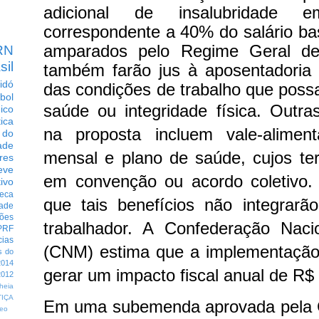
adicional de insalubridade
correspondente a 40% do salário ba
amparados pelo Regime Geral de 
RN
sil
também farão jus à aposentadoria 
idó
das condições de trabalho que pos
bol
saúde ou integridade física.
Outras
dico
tica
na proposta incluem vale-alimen
 do
ade
mensal e plano de saúde, cujos te
res
eve
em convenção ou acordo coletivo. 
ivo
eca
que tais benefícios não integrar
dade
ções
trabalhador. A Confederação Naci
PRF
cias
(CNM) estima que a implementação
s do
014
gerar um impacto fiscal anual de R$ 
012
heia
TIÇA
Em uma subemenda aprovada pela 
eo