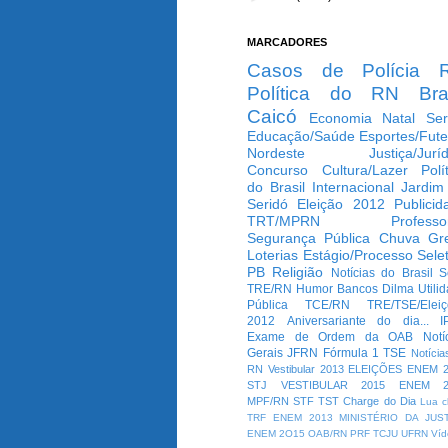
MARCADORES
Casos de Polícia
Política do RN
Bra
Caicó
Economia
Natal
Ser
Educação/Saúde
Esportes/Fute
Nordeste
Justiça/Jurí
Concurso
Cultura/Lazer
Polí
do Brasil
Internacional
Jardim
Seridó
Eleição 2012
Publicid
TRT/MPRN
Professo
Segurança Pública
Chuva
Gr
Loterias
Estágio/Processo Selet
PB
Religião
Notícias do Brasil
S
TRE/RN
Humor
Bancos
Dilma
Utili
Pública
TCE/RN
TRE/TSE/Elei
2012
Aniversariante do dia...
I
Exame de Ordem da OAB
Notí
Gerais
JFRN
Fórmula 1
TSE
Notícia
RN
Vestibular 2013
ELEIÇÕES
ENEM 2
STJ
VESTIBULAR 2015
ENEM 2
MPF/RN
STF
TST
Charge do Dia
Lua c
TRF
ENEM 2013
MINISTÉRIO DA JUS
ENEM 2O15
OAB/RN
PRF
TCJU
UFRN
Víd