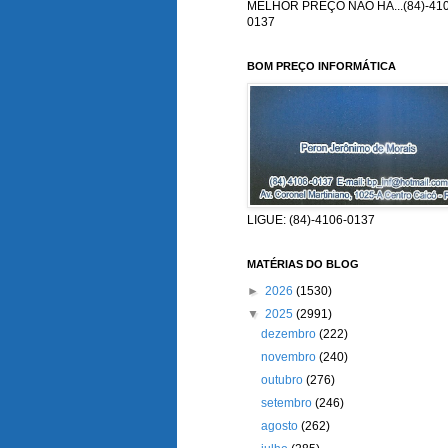
MELHOR PREÇO NÃO HÁ...(84)-410
0137
BOM PREÇO INFORMÁTICA
LIGUE: (84)-4106-0137
MATÉRIAS DO BLOG
►
2026
(1530)
▼
2025
(2991)
dezembro
(222)
novembro
(240)
outubro
(276)
setembro
(246)
agosto
(262)