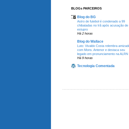
BLOGs PARCEIROS
Blog do BG
Astro de futebol é condenado a 99
chibatadas no Irã após acusação de
estupro
Há 2 horas
Blog do Wallace
Luto: Vivaldo Costa relembra amizad
com Mons. Antenor e destaca seu
legado em pronunciamento na ALRN
Há 9 horas
Tecnologia Comentada