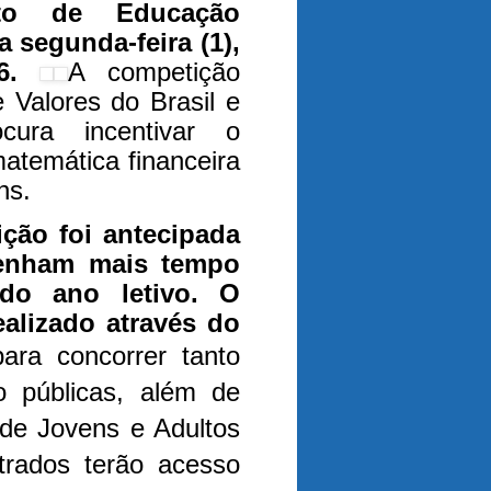
eto de Educação
a segunda-feira (1),
26.
A competição
 Valores do Brasil e
ura incentivar o
atemática financeira
ns.
ição foi antecipada
tenham mais tempo
do ano letivo. O
ealizado através do
ara concorrer tanto
o públicas, além de
de Jovens e Adultos
trados terão acesso