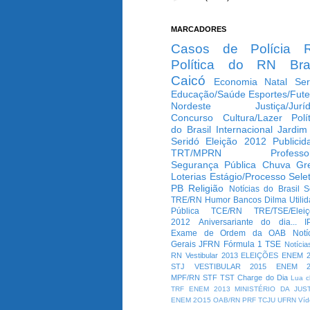
MARCADORES
Casos de Polícia
Política do RN
Bra
Caicó
Economia
Natal
Ser
Educação/Saúde
Esportes/Fute
Nordeste
Justiça/Jurí
Concurso
Cultura/Lazer
Polí
do Brasil
Internacional
Jardim
Seridó
Eleição 2012
Publicid
TRT/MPRN
Professo
Segurança Pública
Chuva
Gr
Loterias
Estágio/Processo Selet
PB
Religião
Notícias do Brasil
S
TRE/RN
Humor
Bancos
Dilma
Utili
Pública
TCE/RN
TRE/TSE/Elei
2012
Aniversariante do dia...
I
Exame de Ordem da OAB
Notí
Gerais
JFRN
Fórmula 1
TSE
Notícia
RN
Vestibular 2013
ELEIÇÕES
ENEM 2
STJ
VESTIBULAR 2015
ENEM 2
MPF/RN
STF
TST
Charge do Dia
Lua c
TRF
ENEM 2013
MINISTÉRIO DA JUS
ENEM 2O15
OAB/RN
PRF
TCJU
UFRN
Víd