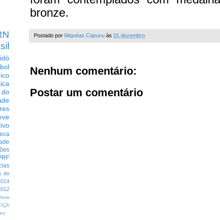
bronze.
RN
Postado por
Miquéas Capuxu
às
01 dezembro
sil
idó
bol
Nenhum comentário:
dico
tica
Postar um comentário
 do
ade
res
eve
ivo
eca
dade
ções
PRF
cias
s do
014
012
heia
TIÇA
eo