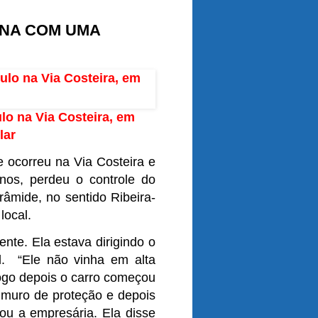
INA COM UMA
lo na Via Costeira, em
lar
 ocorreu na Via Costeira e
anos, perdeu o controle do
râmide, no sentido Ribeira-
local.
nte. Ela estava dirigindo o
l. “Ele não vinha em alta
logo depois o carro começou
o muro de proteção e depois
tou a empresária. Ela disse