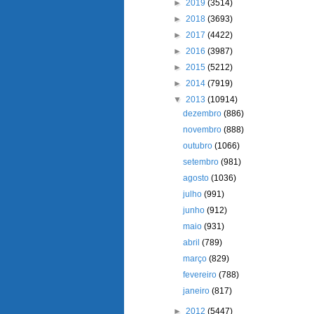
►
2019
(3514)
►
2018
(3693)
►
2017
(4422)
►
2016
(3987)
►
2015
(5212)
►
2014
(7919)
▼
2013
(10914)
dezembro
(886)
novembro
(888)
outubro
(1066)
setembro
(981)
agosto
(1036)
julho
(991)
junho
(912)
maio
(931)
abril
(789)
março
(829)
fevereiro
(788)
janeiro
(817)
►
2012
(5447)