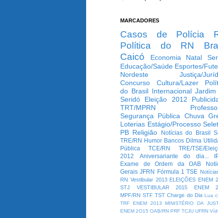
MARCADORES
Casos de Polícia
Política do RN
Bra
Caicó
Economia
Natal
Ser
Educação/Saúde
Esportes/Fute
Nordeste
Justiça/Jurí
Concurso
Cultura/Lazer
Polí
do Brasil
Internacional
Jardim
Seridó
Eleição 2012
Publicid
TRT/MPRN
Professo
Segurança Pública
Chuva
Gr
Loterias
Estágio/Processo Selet
PB
Religião
Notícias do Brasil
S
TRE/RN
Humor
Bancos
Dilma
Utili
Pública
TCE/RN
TRE/TSE/Elei
2012
Aniversariante do dia...
I
Exame de Ordem da OAB
Notí
Gerais
JFRN
Fórmula 1
TSE
Notícia
RN
Vestibular 2013
ELEIÇÕES
ENEM 2
STJ
VESTIBULAR 2015
ENEM 2
MPF/RN
STF
TST
Charge do Dia
Lua c
TRF
ENEM 2013
MINISTÉRIO DA JUS
ENEM 2O15
OAB/RN
PRF
TCJU
UFRN
Víd