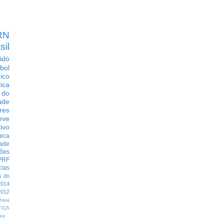
RN
sil
idó
bol
dico
tica
 do
ade
res
eve
ivo
eca
dade
ções
PRF
cias
s do
014
012
heia
TIÇA
eo