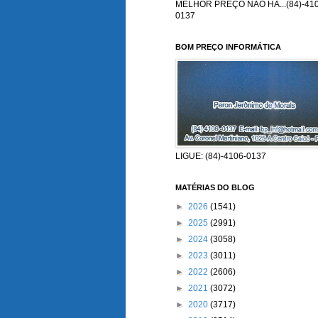
MELHOR PREÇO NÃO HÁ...(84)-410
0137
BOM PREÇO INFORMÁTICA
LIGUE: (84)-4106-0137
MATÉRIAS DO BLOG
►
2026
(1541)
►
2025
(2991)
►
2024
(3058)
►
2023
(3011)
►
2022
(2606)
►
2021
(3072)
►
2020
(3717)