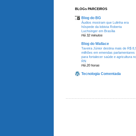
BLOGs PARCEIROS
Blog do BG
Áudios mostram que Lulinha era
hóspede da lobista Roberta
Luchsinger em Brasília
Há 32 minutos
Blog do Wallace
Taveira Júnior destina mais de R$ 8,
milhões em emendas parlamentares
para fortalecer saúde e agricultura n
RN
Há 20 horas
Tecnologia Comentada