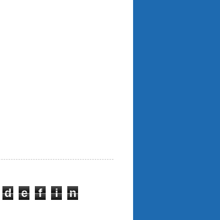
d
e
f
i
n