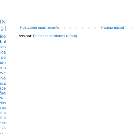
RN
sil
Postagem mais recente
Página inicial
idó
Assinar:
Postar comentários (Atom)
bol
dico
tica
 do
ade
res
eve
ivo
eca
dade
ções
PRF
cias
s do
014
012
heia
TIÇA
eo