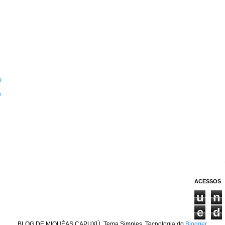
9
o
ACESSOS
u
n
e
d
BLOG DE MIQUÉAS CAPUXÚ. Tema Simples. Tecnologia do
Blogger
.