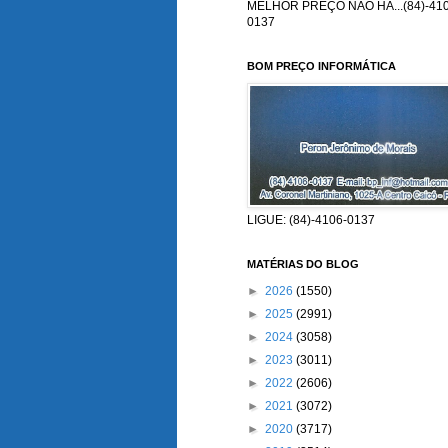
MELHOR PREÇO NÃO HÁ...(84)-410
0137
BOM PREÇO INFORMÁTICA
LIGUE: (84)-4106-0137
MATÉRIAS DO BLOG
►
2026
(1550)
►
2025
(2991)
►
2024
(3058)
►
2023
(3011)
►
2022
(2606)
►
2021
(3072)
►
2020
(3717)