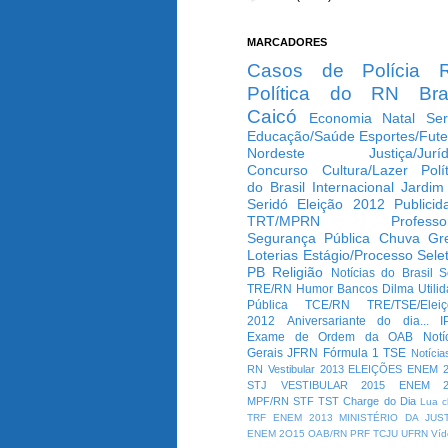
MARCADORES
Casos de Polícia
Política do RN
Bra
Caicó
Economia
Natal
Ser
Educação/Saúde
Esportes/Fute
Nordeste
Justiça/Jurí
Concurso
Cultura/Lazer
Polí
do Brasil
Internacional
Jardim
Seridó
Eleição 2012
Publicid
TRT/MPRN
Professo
Segurança Pública
Chuva
Gr
Loterias
Estágio/Processo Selet
PB
Religião
Notícias do Brasil
S
TRE/RN
Humor
Bancos
Dilma
Utili
Pública
TCE/RN
TRE/TSE/Elei
2012
Aniversariante do dia...
I
Exame de Ordem da OAB
Notí
Gerais
JFRN
Fórmula 1
TSE
Notícia
RN
Vestibular 2013
ELEIÇÕES
ENEM 2
STJ
VESTIBULAR 2015
ENEM 2
MPF/RN
STF
TST
Charge do Dia
Lua c
TRF
ENEM 2013
MINISTÉRIO DA JUS
ENEM 2O15
OAB/RN
PRF
TCJU
UFRN
Víd