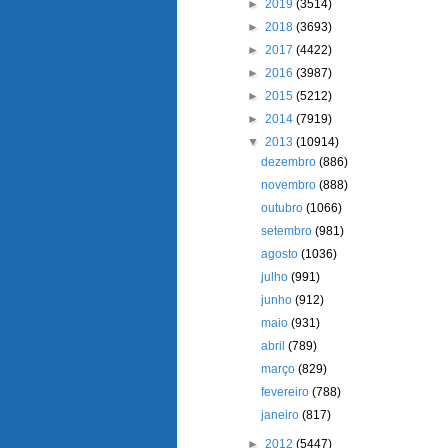
►
2019
(3514)
►
2018
(3693)
►
2017
(4422)
►
2016
(3987)
►
2015
(5212)
►
2014
(7919)
▼
2013
(10914)
dezembro
(886)
novembro
(888)
outubro
(1066)
setembro
(981)
agosto
(1036)
julho
(991)
junho
(912)
maio
(931)
abril
(789)
março
(829)
fevereiro
(788)
janeiro
(817)
►
2012
(5447)