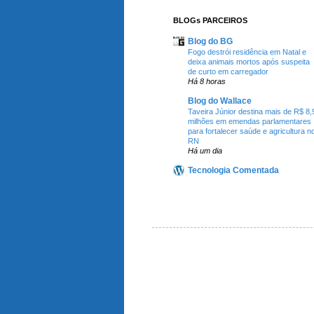
BLOGs PARCEIROS
Blog do BG
Fogo destrói residência em Natal e
deixa animais mortos após suspeita
de curto em carregador
Há 8 horas
Blog do Wallace
Taveira Júnior destina mais de R$ 8,
milhões em emendas parlamentares
para fortalecer saúde e agricultura n
RN
Há um dia
Tecnologia Comentada