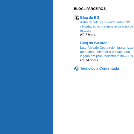
BLOGs PARCEIROS
Blog do BG
Astro de futebol é condenado a 99
chibatadas no Irã após acusação de
estupro
Há 7 horas
Blog do Wallace
Luto: Vivaldo Costa relembra amizad
com Mons. Antenor e destaca seu
legado em pronunciamento na ALRN
Há 14 horas
Tecnologia Comentada