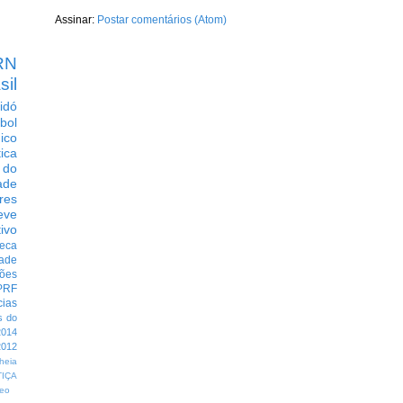
Assinar:
Postar comentários (Atom)
RN
sil
idó
bol
dico
tica
 do
ade
res
eve
ivo
eca
dade
ções
PRF
cias
s do
014
012
heia
TIÇA
eo