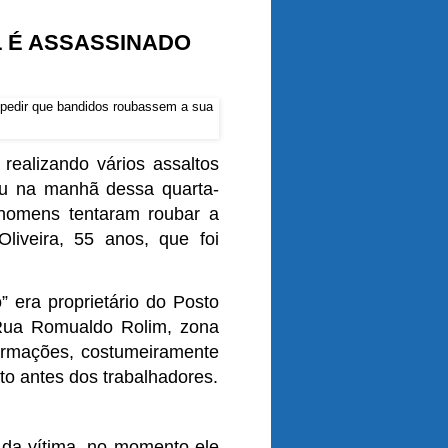
 É ASSASSINADO
ealizando vários assaltos
eu na manhã dessa quarta-
 homens tentaram roubar a
liveira, 55 anos, que foi
 era proprietário do Posto
 Rua Romualdo Rolim, zona
ormações, costumeiramente
o antes dos trabalhadores.
 da vítima, no momento ele