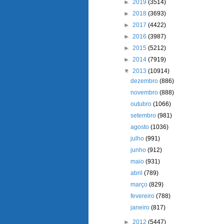
►
2019
(3514)
►
2018
(3693)
►
2017
(4422)
►
2016
(3987)
►
2015
(5212)
►
2014
(7919)
▼
2013
(10914)
dezembro
(886)
novembro
(888)
outubro
(1066)
setembro
(981)
agosto
(1036)
julho
(991)
junho
(912)
maio
(931)
abril
(789)
março
(829)
fevereiro
(788)
janeiro
(817)
►
2012
(5447)