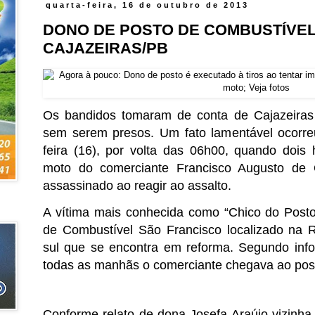
quarta-feira, 16 de outubro de 2013
DONO DE POSTO DE COMBUSTÍVEL
CAJAZEIRAS/PB
Os bandidos tomaram de conta de Cajazeiras r
sem serem presos. Um fato lamentável ocorr
feira (16), por volta das 06h00, quando dois
moto do comerciante Francisco Augusto de O
assassinado ao reagir ao assalto.
A vítima mais conhecida como “Chico do Posto”
de Combustível São Francisco localizado na
sul que se encontra em reforma. Segundo inf
todas as manhãs o comerciante chegava ao post
Conforme relato de dona Josefa Araújo vizinha