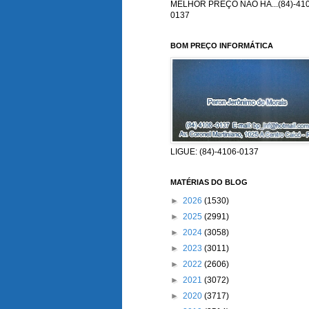
MELHOR PREÇO NÃO HÁ...(84)-410
0137
BOM PREÇO INFORMÁTICA
LIGUE: (84)-4106-0137
MATÉRIAS DO BLOG
►
2026
(1530)
►
2025
(2991)
►
2024
(3058)
►
2023
(3011)
►
2022
(2606)
►
2021
(3072)
►
2020
(3717)