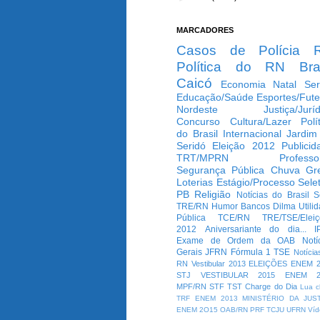
MARCADORES
Casos de Polícia
Política do RN
Bra
Caicó
Economia
Natal
Ser
Educação/Saúde
Esportes/Fute
Nordeste
Justiça/Jurí
Concurso
Cultura/Lazer
Polí
do Brasil
Internacional
Jardim
Seridó
Eleição 2012
Publicid
TRT/MPRN
Professo
Segurança Pública
Chuva
Gr
Loterias
Estágio/Processo Selet
PB
Religião
Notícias do Brasil
S
TRE/RN
Humor
Bancos
Dilma
Utili
Pública
TCE/RN
TRE/TSE/Elei
2012
Aniversariante do dia...
I
Exame de Ordem da OAB
Notí
Gerais
JFRN
Fórmula 1
TSE
Notícia
RN
Vestibular 2013
ELEIÇÕES
ENEM 2
STJ
VESTIBULAR 2015
ENEM 2
MPF/RN
STF
TST
Charge do Dia
Lua c
TRF
ENEM 2013
MINISTÉRIO DA JUS
ENEM 2O15
OAB/RN
PRF
TCJU
UFRN
Víd