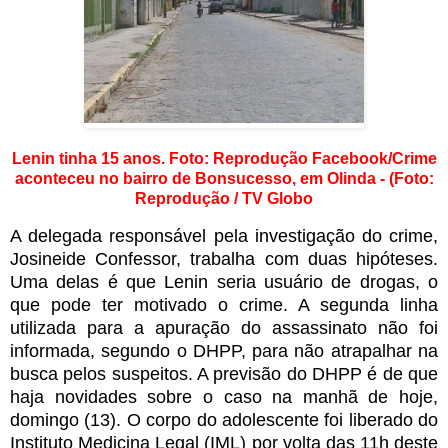
Lenin tinha 15 anos. Foto: Reprodução Facebook/Crime
aconteceu no bairro de Bonsucesso, em Olinda - (Foto:
Reprodução / TV Globo
A delegada responsável pela investigação do crime,
Josineide Confessor, trabalha com duas hipóteses.
Uma delas é que Lenin seria usuário de drogas, o
que pode ter motivado o crime. A segunda linha
utilizada para a apuração do assassinato não foi
informada, segundo o DHPP, para não atrapalhar na
busca pelos suspeitos. A previsão do DHPP é de que
haja novidades sobre o caso na manhã de hoje,
domingo (13). O corpo do adolescente foi liberado do
Instituto Medicina Legal (IML) por volta das 11h deste