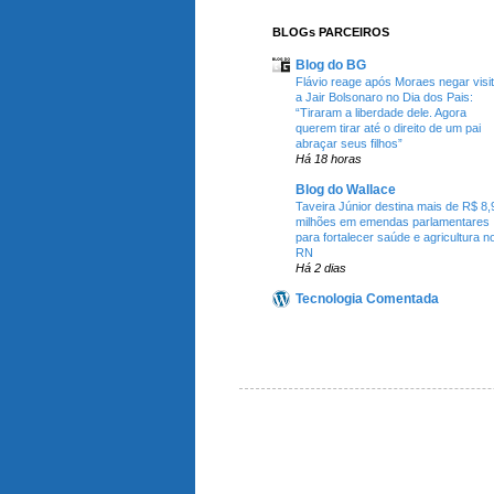
BLOGs PARCEIROS
Blog do BG
Flávio reage após Moraes negar visi
a Jair Bolsonaro no Dia dos Pais:
“Tiraram a liberdade dele. Agora
querem tirar até o direito de um pai
abraçar seus filhos”
Há 18 horas
Blog do Wallace
Taveira Júnior destina mais de R$ 8,
milhões em emendas parlamentares
para fortalecer saúde e agricultura n
RN
Há 2 dias
Tecnologia Comentada