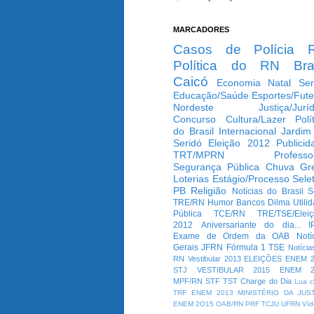
MARCADORES
Casos de Polícia
Política do RN
Bra
Caicó
Economia
Natal
Ser
Educação/Saúde
Esportes/Fute
Nordeste
Justiça/Jurí
Concurso
Cultura/Lazer
Polí
do Brasil
Internacional
Jardim
Seridó
Eleição 2012
Publicid
TRT/MPRN
Professo
Segurança Pública
Chuva
Gr
Loterias
Estágio/Processo Selet
PB
Religião
Notícias do Brasil
S
TRE/RN
Humor
Bancos
Dilma
Utili
Pública
TCE/RN
TRE/TSE/Elei
2012
Aniversariante do dia...
I
Exame de Ordem da OAB
Notí
Gerais
JFRN
Fórmula 1
TSE
Notícia
RN
Vestibular 2013
ELEIÇÕES
ENEM 2
STJ
VESTIBULAR 2015
ENEM 2
MPF/RN
STF
TST
Charge do Dia
Lua c
TRF
ENEM 2013
MINISTÉRIO DA JUS
ENEM 2O15
OAB/RN
PRF
TCJU
UFRN
Víd