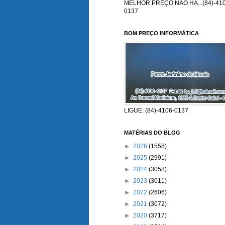
MELHOR PREÇO NÃO HÁ...(84)-410
0137
BOM PREÇO INFORMÁTICA
LIGUE: (84)-4106-0137
MATÉRIAS DO BLOG
►
2026
(1558)
►
2025
(2991)
►
2024
(3058)
►
2023
(3011)
►
2022
(2606)
►
2021
(3072)
►
2020
(3717)