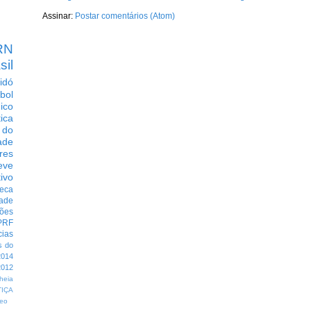
Assinar:
Postar comentários (Atom)
RN
sil
idó
bol
dico
tica
 do
ade
res
eve
ivo
eca
dade
ções
PRF
cias
s do
014
012
heia
TIÇA
eo