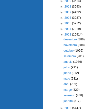
►
2019
(3514)
►
2018
(3693)
►
2017
(4422)
►
2016
(3987)
►
2015
(5212)
►
2014
(7919)
▼
2013
(10914)
dezembro
(886)
novembro
(888)
outubro
(1066)
setembro
(981)
agosto
(1036)
julho
(991)
junho
(912)
maio
(931)
abril
(789)
março
(829)
fevereiro
(788)
janeiro
(817)
►
2012
(5447)