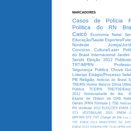
MARCADORES
Casos de Polícia
Política do RN
Bra
Caicó
Economia
Natal
Ser
Educação/Saúde
Esportes/Fute
Nordeste
Justiça/Jurí
Concurso
Cultura/Lazer
Polí
do Brasil
Internacional
Jardim
Seridó
Eleição 2012
Publicid
TRT/MPRN
Professo
Segurança Pública
Chuva
Gr
Loterias
Estágio/Processo Selet
PB
Religião
Notícias do Brasil
S
TRE/RN
Humor
Bancos
Dilma
Utili
Pública
TCE/RN
TRE/TSE/Elei
2012
Aniversariante do dia...
I
Exame de Ordem da OAB
Notí
Gerais
JFRN
Fórmula 1
TSE
Notícia
RN
Vestibular 2013
ELEIÇÕES
ENEM 2
STJ
VESTIBULAR 2015
ENEM 2
MPF/RN
STF
TST
Charge do Dia
Lua c
TRF
ENEM 2013
MINISTÉRIO DA JUS
ENEM 2O15
OAB/RN
PRF
TCJU
UFRN
Víd