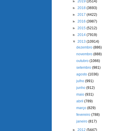
►
2019
(3514)
►
2018
(3693)
►
2017
(4422)
►
2016
(3987)
►
2015
(5212)
►
2014
(7919)
▼
2013
(10914)
dezembro
(886)
novembro
(888)
outubro
(1066)
setembro
(981)
agosto
(1036)
julho
(991)
junho
(912)
maio
(931)
abril
(789)
março
(829)
fevereiro
(788)
janeiro
(817)
►
2012
(5447)