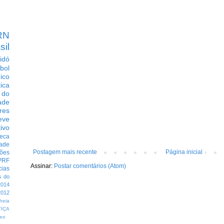
RN
sil
idó
bol
dico
tica
 do
ade
res
eve
ivo
eca
dade
Postagem mais recente
Página inicial
ções
PRF
Assinar:
Postar comentários (Atom)
cias
s do
014
012
heia
TIÇA
eo