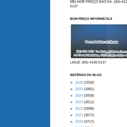
MELHOR PREÇO NÃO HÁ...(84)-410
0137
BOM PREÇO INFORMÁTICA
LIGUE: (84)-4106-0137
MATÉRIAS DO BLOG
►
2026
(1550)
►
2025
(2991)
►
2024
(3058)
►
2023
(3011)
►
2022
(2606)
►
2021
(3072)
►
2020
(3717)