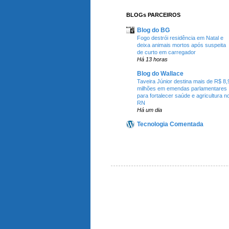
BLOGs PARCEIROS
Blog do BG
Fogo destrói residência em Natal e
deixa animais mortos após suspeita
de curto em carregador
Há 13 horas
Blog do Wallace
Taveira Júnior destina mais de R$ 8,
milhões em emendas parlamentares
para fortalecer saúde e agricultura n
RN
Há um dia
Tecnologia Comentada