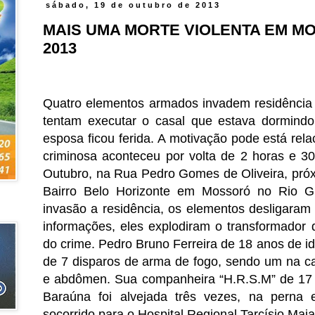
sábado, 19 de outubro de 2013
MAIS UMA MORTE VIOLENTA EM MOS
2013
Quatro elementos armados invadem residência 
tentam executar o casal que estava dormind
esposa ficou ferida. A motivação pode está rel
criminosa aconteceu por volta de 2 horas e 3
Outubro, na Rua Pedro Gomes de Oliveira, pró
Bairro Belo Horizonte em Mossoró no Rio 
invasão a residência, os elementos desligaram
informações, eles explodiram o transformador 
do crime.
Pedro Bruno Ferreira de 18 anos de id
de 7 disparos de arma de fogo, sendo um na c
e abdômen. Sua companheira “H.R.S.M” de 17 a
Baraúna foi alvejada três vezes, na perna 
socorrido para o Hospital Regional Tarcísio Maia