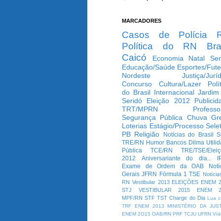
MARCADORES
Casos de Polícia
Política do RN
Bra
Caicó
Economia
Natal
Ser
Educação/Saúde
Esportes/Fute
Nordeste
Justiça/Jurí
Concurso
Cultura/Lazer
Polí
do Brasil
Internacional
Jardim
Seridó
Eleição 2012
Publicid
TRT/MPRN
Professo
Segurança Pública
Chuva
Gr
Loterias
Estágio/Processo Selet
PB
Religião
Notícias do Brasil
S
TRE/RN
Humor
Bancos
Dilma
Utili
Pública
TCE/RN
TRE/TSE/Elei
2012
Aniversariante do dia...
I
Exame de Ordem da OAB
Notí
Gerais
JFRN
Fórmula 1
TSE
Notícia
RN
Vestibular 2013
ELEIÇÕES
ENEM 2
STJ
VESTIBULAR 2015
ENEM 2
MPF/RN
STF
TST
Charge do Dia
Lua c
TRF
ENEM 2013
MINISTÉRIO DA JUS
ENEM 2O15
OAB/RN
PRF
TCJU
UFRN
Víd