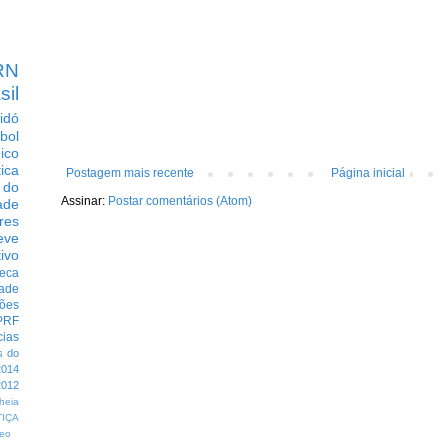
RN
sil
idó
bol
dico
tica
Postagem mais recente
Página inicial
 do
Assinar:
Postar comentários (Atom)
ade
res
eve
ivo
eca
dade
ções
PRF
cias
s do
014
012
heia
TIÇA
eo