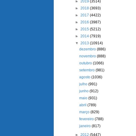
►
2019
(3514)
►
2018
(3693)
►
2017
(4422)
►
2016
(3987)
►
2015
(5212)
►
2014
(7919)
▼
2013
(10914)
dezembro
(886)
novembro
(888)
outubro
(1066)
setembro
(981)
agosto
(1036)
julho
(991)
junho
(912)
maio
(931)
abril
(789)
março
(829)
fevereiro
(788)
janeiro
(817)
►
2012
(5447)