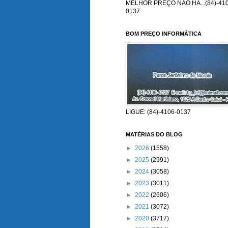
MELHOR PREÇO NÃO HÁ...(84)-410
0137
BOM PREÇO INFORMÁTICA
LIGUE: (84)-4106-0137
MATÉRIAS DO BLOG
►
2026
(1558)
►
2025
(2991)
►
2024
(3058)
►
2023
(3011)
►
2022
(2606)
►
2021
(3072)
►
2020
(3717)