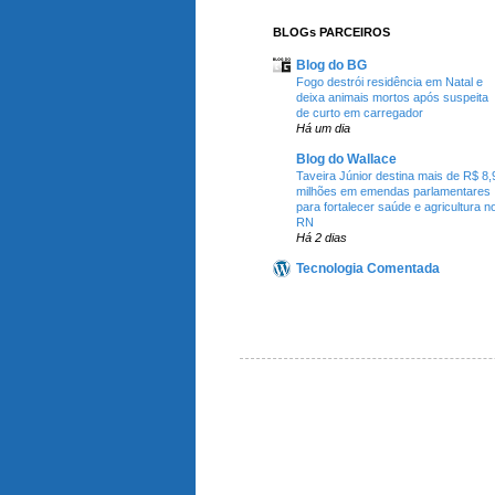
BLOGs PARCEIROS
Blog do BG
Fogo destrói residência em Natal e
deixa animais mortos após suspeita
de curto em carregador
Há um dia
Blog do Wallace
Taveira Júnior destina mais de R$ 8,
milhões em emendas parlamentares
para fortalecer saúde e agricultura n
RN
Há 2 dias
Tecnologia Comentada