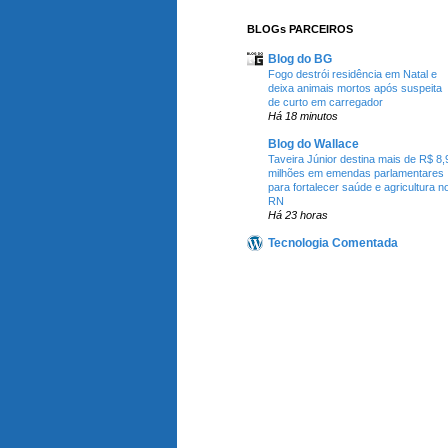
BLOGs PARCEIROS
Blog do BG
Fogo destrói residência em Natal e
deixa animais mortos após suspeita
de curto em carregador
Há 18 minutos
Blog do Wallace
Taveira Júnior destina mais de R$ 8,
milhões em emendas parlamentares
para fortalecer saúde e agricultura n
RN
Há 23 horas
Tecnologia Comentada