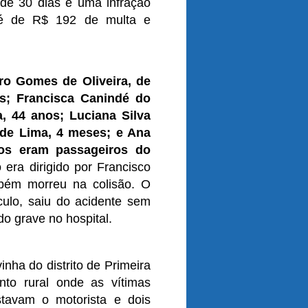
 de 30 dias é uma infração
a é de R$ 192 de multa e
ro Gomes de Oliveira, de
os; Francisca Canindé do
, 44 anos; Luciana Silva
 de Lima, 4 meses; e Ana
dos eram passageiros do
era dirigido por Francisco
bém morreu na colisão. O
culo, saiu do acidente sem
do grave no hospital.
nha do distrito de Primeira
to rural onde as vítimas
tavam o motorista e dois