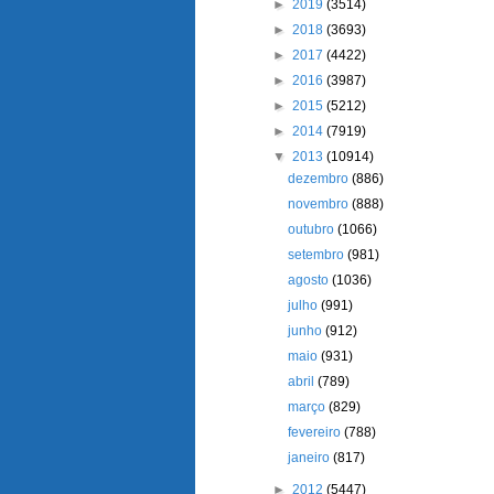
►
2019
(3514)
►
2018
(3693)
►
2017
(4422)
►
2016
(3987)
►
2015
(5212)
►
2014
(7919)
▼
2013
(10914)
dezembro
(886)
novembro
(888)
outubro
(1066)
setembro
(981)
agosto
(1036)
julho
(991)
junho
(912)
maio
(931)
abril
(789)
março
(829)
fevereiro
(788)
janeiro
(817)
►
2012
(5447)