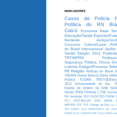
MARCADORES
Casos de Polícia
Política do RN
Bra
Caicó
Economia
Natal
Ser
Educação/Saúde
Esportes/Fute
Nordeste
Justiça/Jurí
Concurso
Cultura/Lazer
Polí
do Brasil
Internacional
Jardim
Seridó
Eleição 2012
Publicid
TRT/MPRN
Professo
Segurança Pública
Chuva
Gr
Loterias
Estágio/Processo Selet
PB
Religião
Notícias do Brasil
S
TRE/RN
Humor
Bancos
Dilma
Utili
Pública
TCE/RN
TRE/TSE/Elei
2012
Aniversariante do dia...
I
Exame de Ordem da OAB
Notí
Gerais
JFRN
Fórmula 1
TSE
Notícia
RN
Vestibular 2013
ELEIÇÕES
ENEM 2
STJ
VESTIBULAR 2015
ENEM 2
MPF/RN
STF
TST
Charge do Dia
Lua c
TRF
ENEM 2013
MINISTÉRIO DA JUS
ENEM 2O15
OAB/RN
PRF
TCJU
UFRN
Víd