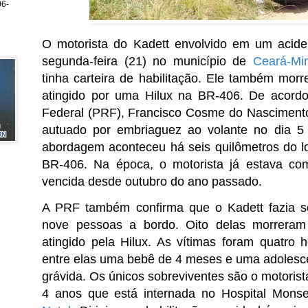
6-
O motorista do Kadett envolvido em um acide
segunda-feira (21) no município de
Ceará-Mi
tinha carteira de habilitação. Ele também morr
atingido por uma Hilux na BR-406. De acordo
Federal (PRF), Francisco Cosme do Nascimento,
autuado por embriaguez ao volante no dia 5 
abordagem aconteceu há seis quilômetros do l
BR-406. Na época, o motorista já estava com 
vencida desde outubro do ano passado.
A PRF também confirma que o Kadett fazia se
nove pessoas a bordo. Oito delas morreram 
atingido pela Hilux. As vítimas foram quatro
entre elas uma bebê de 4 meses e uma adolesc
grávida. Os únicos sobreviventes são o motorist
4 anos que está internada no Hospital Mons