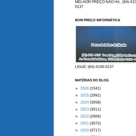
MELHOR PREÇO NÃO HÁ...(84)-410
0137
BOM PREÇO INFORMÁTICA
LIGUE: (84)-4106-0137
MATÉRIAS DO BLOG
►
2026
(1541)
►
2025
(2991)
►
2024
(3058)
►
2023
(3011)
►
2022
(2606)
►
2021
(3072)
►
2020
(3717)