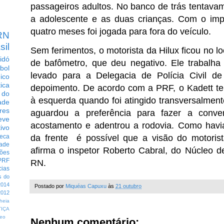
passageiros adultos. No banco de trás tentava
a adolescente e as duas crianças. Com o imp
quatro meses foi jogada para fora do veículo.
RN
sil
Sem ferimentos, o motorista da Hilux ficou no lo
idó
de bafômetro, que deu negativo. Ele trabalha
bol
levado para a Delegacia de Polícia Civil de
dico
tica
depoimento. De acordo com a PRF, o Kadett te
 do
à esquerda quando foi atingido transversalment
ade
res
aguardou a preferência para fazer a conve
eve
acostamento e adentrou a rodovia. Como havi
ivo
da frente é possível que a visão do motorist
eca
dade
afirma o inspetor Roberto Cabral, do Núcleo
ções
PRF
RN.
cias
s do
014
Postado por
Miquéas Capuxu
às
21 outubro
012
heia
TIÇA
eo
Nenhum comentário: