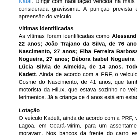
Natal
.
Dirigir com habilitação vencida há mais
considerada gravíssima. A punição previst
apreensão do veículo.
Vítimas identificadas
As vítimas foram identificadas como
Alessand
22 anos; João Trajano da Silva, de 76 an
Nascimento, 27 anos; Elba Ferreira Barbosa
Nogueira, 27 anos; Débora Isabel Nogueira
Lúcia Silvia de Almeida, de 14 anos. To
Kadett
. Ainda de acordo com a PRF, o veículo 
Cosme do Nascimento, de 41 anos, que tam
motorista da Hilux, que estava sozinho no veí
ferimentos. Já a criança de 4 anos está em esta
Lotação
O veículo Kadett, ainda de acordo com a PRF, vi
Lagoa, em Ceará-Mirim, para um assentamen
moravam. Nos bancos da frente do carro es