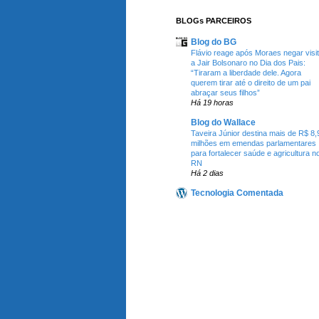
BLOGs PARCEIROS
Blog do BG
Flávio reage após Moraes negar visi
a Jair Bolsonaro no Dia dos Pais:
“Tiraram a liberdade dele. Agora
querem tirar até o direito de um pai
abraçar seus filhos”
Há 19 horas
Blog do Wallace
Taveira Júnior destina mais de R$ 8,
milhões em emendas parlamentares
para fortalecer saúde e agricultura n
RN
Há 2 dias
Tecnologia Comentada