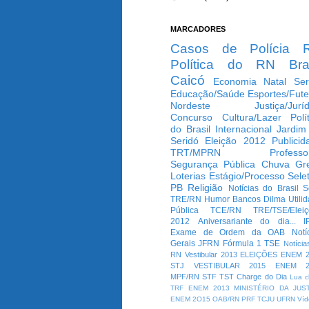
MARCADORES
Casos de Polícia
Política do RN
Bra
Caicó
Economia
Natal
Ser
Educação/Saúde
Esportes/Fute
Nordeste
Justiça/Jurí
Concurso
Cultura/Lazer
Polí
do Brasil
Internacional
Jardim
Seridó
Eleição 2012
Publicid
TRT/MPRN
Professo
Segurança Pública
Chuva
Gr
Loterias
Estágio/Processo Selet
PB
Religião
Notícias do Brasil
S
TRE/RN
Humor
Bancos
Dilma
Utili
Pública
TCE/RN
TRE/TSE/Elei
2012
Aniversariante do dia...
I
Exame de Ordem da OAB
Notí
Gerais
JFRN
Fórmula 1
TSE
Notícia
RN
Vestibular 2013
ELEIÇÕES
ENEM 2
STJ
VESTIBULAR 2015
ENEM 2
MPF/RN
STF
TST
Charge do Dia
Lua c
TRF
ENEM 2013
MINISTÉRIO DA JUS
ENEM 2O15
OAB/RN
PRF
TCJU
UFRN
Víd