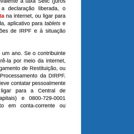
alente à taxa Selic (juros
a declaração liberada, o
ta
na internet, ou ligar para
da, aplicativo para
tablets
e
ções de IRPF e à situação
e um ano. Se o contribuinte
rê-la por meio da internet,
gamento de Restituição, ou
o Processamento da DIRPF.
 deve contatar pessoalmente
ligar para a Central de
apitais) e 0800-729-0001
ito em conta-corrente ou