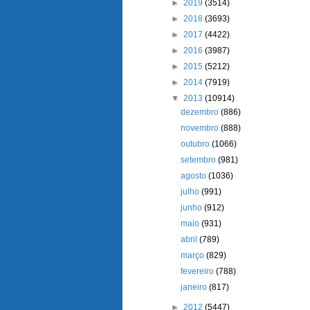
►
2019
(3514)
►
2018
(3693)
►
2017
(4422)
►
2016
(3987)
►
2015
(5212)
►
2014
(7919)
▼
2013
(10914)
dezembro
(886)
novembro
(888)
outubro
(1066)
setembro
(981)
agosto
(1036)
julho
(991)
junho
(912)
maio
(931)
abril
(789)
março
(829)
fevereiro
(788)
janeiro
(817)
►
2012
(5447)