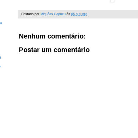
Postado por
Miquéas Capuxu
às
05 outubro
ta
Nenhum comentário:
Postar um comentário
9
o