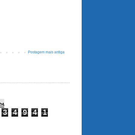
Postagem mais antiga
3
4
9
4
1