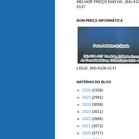
MELHOR PREÇO NÃO HÁ...(84)-410
0137
BOM PREÇO INFORMÁTICA
LIGUE: (84)-4106-0137
MATÉRIAS DO BLOG
►
2026
(1558)
►
2025
(2991)
►
2024
(3058)
►
2023
(3011)
►
2022
(2606)
►
2021
(3072)
►
2020
(3717)