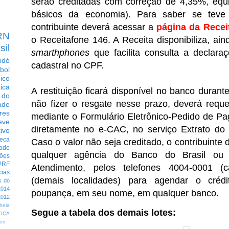
serão creditadas com correção de 4,35%, equiv
básicos da economia). Para saber se teve 
contribuinte deverá acessar a
página da Recei
RN
o Receitafone 146. A Receita disponibiliza, ain
sil
smarthphones
que facilita consulta a declara
idó
cadastral no CPF.
bol
dico
tica
A restituição ficará disponível no banco durant
 do
não fizer o resgate nesse prazo, deverá reque
ade
res
mediante o Formulário Eletrônico-Pedido de Pa
eve
diretamente no e-CAC, no serviço Extrato d
ivo
eca
Caso o valor não seja creditado, o contribuinte
dade
qualquer agência do Banco do Brasil ou 
ções
PRF
Atendimento, pelos telefones 4004-0001 (c
cias
(demais localidades) para agendar o créd
s do
014
poupança, em seu nome, em qualquer banco.
012
heia
Segue a tabela dos demais lotes:
TIÇA
eo