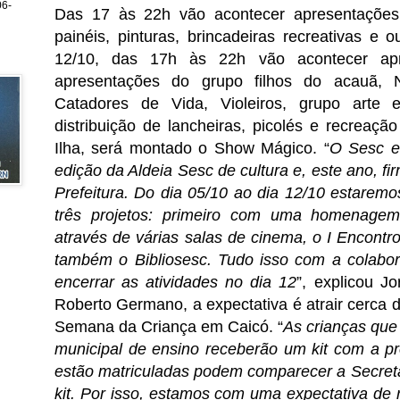
6-
Das 17 às 22h vão acontecer apresentações 
painéis, pinturas, brincadeiras recreativas e o
12/10, das 17h às 22h vão acontecer apre
apresentações do grupo filhos do acauã, 
Catadores de Vida, Violeiros, grupo arte 
distribuição de lancheiras, picolés e recreaç
Ilha, será montado o Show Mágico.
“
O Sesc e
edição da Aldeia Sesc de cultura e, este ano, 
Prefeitura. Do dia 05/10 ao dia 12/10 estarem
três projetos: primeiro com uma homenage
através de várias salas de cinema, o I Encont
também o Bibliosesc. Tudo isso com a colabor
encerrar as atividades no dia 12
”, explicou Jo
Roberto Germano, a expectativa é atrair cerca d
Semana da Criança em Caicó. “
As crianças que
municipal de ensino receberão um kit com a p
estão matriculadas podem comparecer a Secret
kit. Por isso, estamos com uma expectativa de 