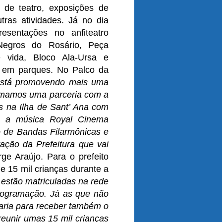
de teatro, exposições de
utras atividades. Já no dia
sentações no anfiteatro
Negros do Rosário, Peça
e vida, Bloco Ala-Ursa e
ão em parques. No Palco da
stá promovendo mais uma
firmamos uma parceria com a
os na Ilha de Sant’ Ana com
m a música Royal Cinema
ro de Bandas Filarmônicas e
ação da Prefeitura que vai
rge Araújo. Para o prefeito
e 15 mil crianças durante a
 estão matriculadas na rede
rogramação. Já as que não
aria para receber também o
reunir umas 15 mil crianças