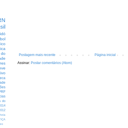
RN
sil
idó
bol
dico
tica
 do
Postagem mais recente
Página inicial
ade
Assinar:
Postar comentários (Atom)
res
eve
ivo
eca
dade
ções
PRF
cias
s do
014
012
heia
TIÇA
eo