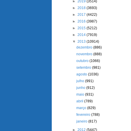
►
2019
(3514)
►
2018
(3693)
►
2017
(4422)
►
2016
(3987)
►
2015
(5212)
►
2014
(7919)
▼
2013
(10914)
dezembro
(886)
novembro
(888)
outubro
(1066)
setembro
(981)
agosto
(1036)
julho
(991)
junho
(912)
maio
(931)
abril
(789)
março
(829)
fevereiro
(788)
janeiro
(817)
►
2012
(5447)