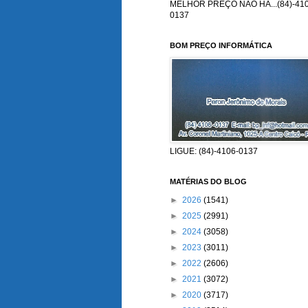
MELHOR PREÇO NÃO HÁ...(84)-410
0137
BOM PREÇO INFORMÁTICA
LIGUE: (84)-4106-0137
MATÉRIAS DO BLOG
►
2026
(1541)
►
2025
(2991)
►
2024
(3058)
►
2023
(3011)
►
2022
(2606)
►
2021
(3072)
►
2020
(3717)