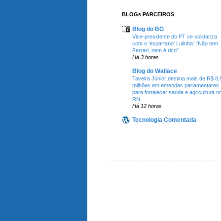
BLOGs PARCEIROS
Blog do BG
Vice-presidente do PT se solidariza
com o ‘espartano’ Lulinha: “Não tem
Ferrari, nem é rico”
Há 3 horas
Blog do Wallace
Taveira Júnior destina mais de R$ 8,
milhões em emendas parlamentares
para fortalecer saúde e agricultura n
RN
Há 12 horas
Tecnologia Comentada