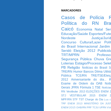
MARCADORES
Casos de Polícia
Política do RN
Bra
Caicó
Economia
Natal
Ser
Educação/Saúde
Esportes/Fute
Nordeste
Justiça/Jurí
Concurso
Cultura/Lazer
Polí
do Brasil
Internacional
Jardim
Seridó
Eleição 2012
Publicid
TRT/MPRN
Professo
Segurança Pública
Chuva
Gr
Loterias
Estágio/Processo Selet
PB
Religião
Notícias do Brasil
S
TRE/RN
Humor
Bancos
Dilma
Utili
Pública
TCE/RN
TRE/TSE/Elei
2012
Aniversariante do dia...
I
Exame de Ordem da OAB
Notí
Gerais
JFRN
Fórmula 1
TSE
Notícia
RN
Vestibular 2013
ELEIÇÕES
ENEM 2
STJ
VESTIBULAR 2015
ENEM 2
MPF/RN
STF
TST
Charge do Dia
Lua c
TRF
ENEM 2013
MINISTÉRIO DA JUS
ENEM 2O15
OAB/RN
PRF
TCJU
UFRN
Víd