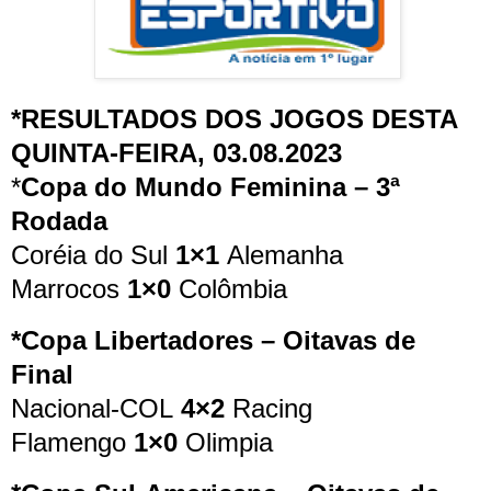
*RESULTADOS DOS JOGOS DESTA
QUINTA-FEIRA, 03.08.2023
*
Copa do Mundo Feminina – 3ª
Rodada
Coréia do Sul
1×1
Alemanha
Marrocos
1×0
Colômbia
*Copa Libertadores – Oitavas de
Final
Nacional-COL
4×2
Racing
Flamengo
1×0
Olimpia