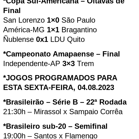
*Copa Sul-Americana – Oitavas de
Final
San Lorenzo
1×0
São Paulo
América-MG
1×1
Bragantino
Ñublense
0x1
LDU Quito
*Campeonato Amapaense – Final
Independente-AP
3×3
Trem
*JOGOS PROGRAMADOS PARA
ESTA SEXTA-FEIRA, 04.08.2023
*Brasileirão – Série B – 22ª Rodada
21:30h – Mirassol x Sampaio Corrêa
*Brasileiro sub-20 – Semifinal
19:00h – Santos x Flamengo