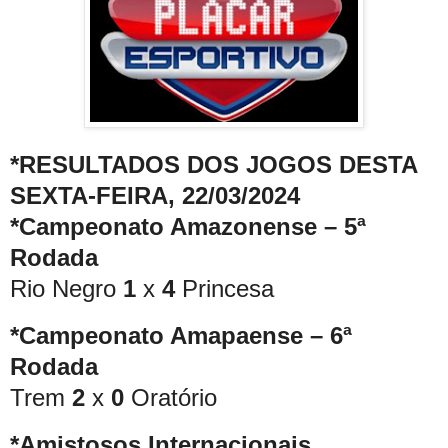
*RESULTADOS DOS JOGOS DESTA
SEXTA-FEIRA, 22/03/2024
*Campeonato Amazonense – 5ª
Rodada
Rio Negro
1
x
4
Princesa
*Campeonato Amapaense – 6ª
Rodada
Trem
2
x
0
Oratório
*Amistosos Internacionais