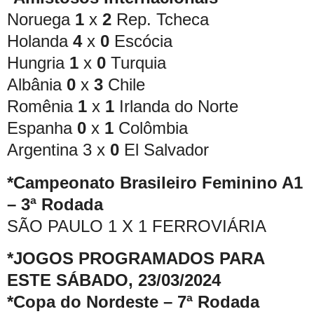
Noruega
1
x
2
Rep. Tcheca
Holanda
4
x
0
Escócia
Hungria
1
x
0
Turquia
Albânia
0
x
3
Chile
Romênia
1
x
1
Irlanda do Norte
Espanha
0
x
1
Colômbia
Argentina 3 x
0
El Salvador
*Campeonato Brasileiro Feminino A1
– 3ª Rodada
SÃO PAULO 1 X 1 FERROVIÁRIA
*JOGOS PROGRAMADOS PARA
ESTE SÁBADO, 23/03/2024
*Copa do Nordeste – 7ª Rodada