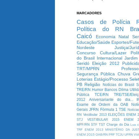
MARCADORES
Casos de Polícia
Política do RN
Bra
Caicó
Economia
Natal
Ser
Educação/Saúde
Esportes/Fute
Nordeste
Justiça/Jurí
Concurso
Cultura/Lazer
Polí
do Brasil
Internacional
Jardim
Seridó
Eleição 2012
Publicid
TRT/MPRN
Professo
Segurança Pública
Chuva
Gr
Loterias
Estágio/Processo Selet
PB
Religião
Notícias do Brasil
S
TRE/RN
Humor
Bancos
Dilma
Utili
Pública
TCE/RN
TRE/TSE/Elei
2012
Aniversariante do dia...
I
Exame de Ordem da OAB
Notí
Gerais
JFRN
Fórmula 1
TSE
Notícia
RN
Vestibular 2013
ELEIÇÕES
ENEM 2
STJ
VESTIBULAR 2015
ENEM 2
MPF/RN
STF
TST
Charge do Dia
Lua c
TRF
ENEM 2013
MINISTÉRIO DA JUS
ENEM 2O15
OAB/RN
PRF
TCJU
UFRN
Víd