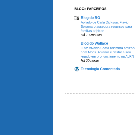
BLOGs PARCEIROS
Blog do BG
Ao lado de Carla Dickson, Flávio
Bolsonaro assegura recursos para
famílias atípicas
Há 13 minutos
Blog do Wallace
Luto: Vivaldo Costa relembra amizad
com Mons. Antenor e destaca seu
legado em pronunciamento na ALRN
Há 20 horas
Tecnologia Comentada