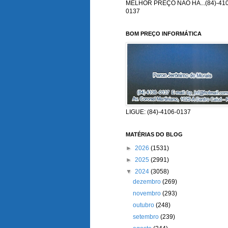
MELHOR PREÇO NÃO HÁ...(84)-410
0137
BOM PREÇO INFORMÁTICA
LIGUE: (84)-4106-0137
MATÉRIAS DO BLOG
►
2026
(1531)
►
2025
(2991)
▼
2024
(3058)
dezembro
(269)
novembro
(293)
outubro
(248)
setembro
(239)