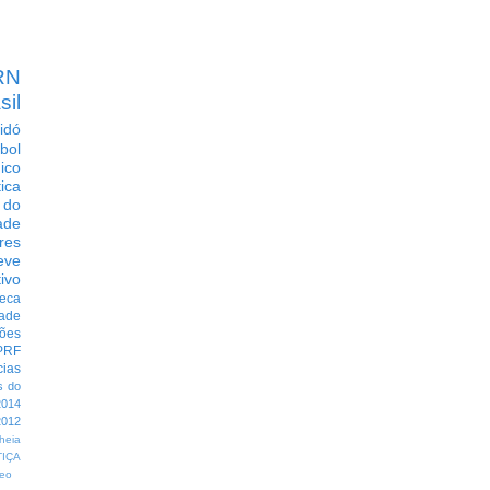
RN
sil
idó
bol
dico
tica
 do
ade
res
eve
ivo
eca
dade
ções
PRF
cias
s do
014
012
heia
TIÇA
eo