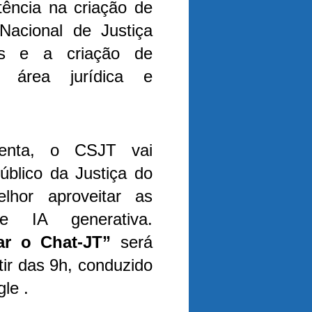
stência na criação de
acional de Justiça
os e a criação de
a área jurídica e
enta, o CSJT vai
úblico da Justiça do
lhor aproveitar as
e IA generativa.
ar o Chat-JT”
será
rtir das 9h, conduzido
le .