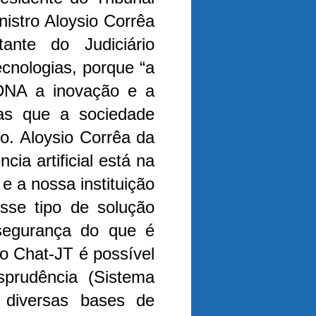
istro Aloysio Corrêa
nte do Judiciário
cnologias, porque “a
DNA a inovação e a
ias que a sociedade
ro.
Aloysio Corrêa da
cia artificial está na
e a nossa instituição
esse tipo de solução
segurança do que é
 Chat-JT é possível
isprudência (Sistema
s diversas bases de