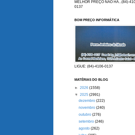
MELHOR PREÇO NÃO HÁ...(84)-410
0137
BOM PREÇO INFORMÁTICA
LIGUE: (84)-4106-0137
MATÉRIAS DO BLOG
►
2026
(1558)
▼
2025
(2991)
dezembro
(222)
novembro
(240)
outubro
(276)
setembro
(246)
agosto
(262)