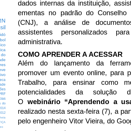
dados internas da instituição, assi
ementas no padrão do Conselho N
RN
(CNJ), a análise de document
sil
assistentes personalizados par
idó
bol
administrativa.
dico
tica
COMO APRENDER A ACESSAR
 do
ade
Além do lançamento da ferram
res
eve
promover um evento online, para p
ivo
eca
Trabalho, para ensinar como me
dade
ções
potencialidades da solução d
PRF
cias
O
webinário “Aprendendo a us
s do
014
realizado nesta sexta-feira (7), a pa
012
heia
pelo engenheiro Vitor Vieira, do Goog
TIÇA
eo