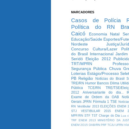
MARCADORES
Casos de Polícia
Política do RN
Bra
Caicó
Economia
Natal
Ser
Educação/Saúde
Esportes/Fute
Nordeste
Justiça/Jurí
Concurso
Cultura/Lazer
Polí
do Brasil
Internacional
Jardim
Seridó
Eleição 2012
Publicid
TRT/MPRN
Professo
Segurança Pública
Chuva
Gr
Loterias
Estágio/Processo Selet
PB
Religião
Notícias do Brasil
S
TRE/RN
Humor
Bancos
Dilma
Utili
Pública
TCE/RN
TRE/TSE/Elei
2012
Aniversariante do dia...
I
Exame de Ordem da OAB
Notí
Gerais
JFRN
Fórmula 1
TSE
Notícia
RN
Vestibular 2013
ELEIÇÕES
ENEM 2
STJ
VESTIBULAR 2015
ENEM 2
MPF/RN
STF
TST
Charge do Dia
Lua c
TRF
ENEM 2013
MINISTÉRIO DA JUS
ENEM 2O15
OAB/RN
PRF
TCJU
UFRN
Víd