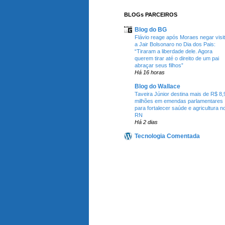
BLOGs PARCEIROS
Blog do BG
Flávio reage após Moraes negar visi
a Jair Bolsonaro no Dia dos Pais:
“Tiraram a liberdade dele. Agora
querem tirar até o direito de um pai
abraçar seus filhos”
Há 16 horas
Blog do Wallace
Taveira Júnior destina mais de R$ 8,
milhões em emendas parlamentares
para fortalecer saúde e agricultura n
RN
Há 2 dias
Tecnologia Comentada