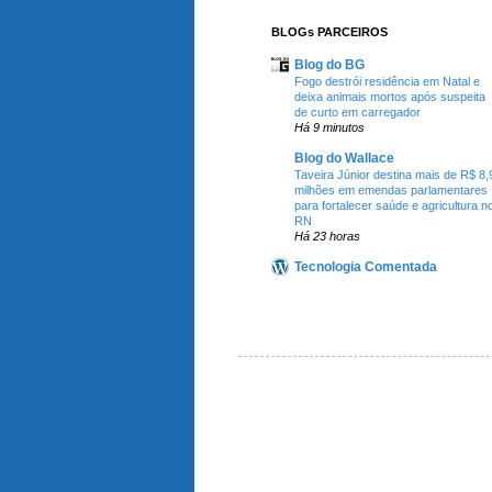
BLOGs PARCEIROS
Blog do BG
Fogo destrói residência em Natal e
deixa animais mortos após suspeita
de curto em carregador
Há 9 minutos
Blog do Wallace
Taveira Júnior destina mais de R$ 8,
milhões em emendas parlamentares
para fortalecer saúde e agricultura n
RN
Há 23 horas
Tecnologia Comentada