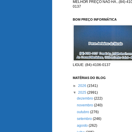
MELHOR PREÇO NÃO HÁ...(84)-410
0137
BOM PREÇO INFORMÁTICA
LIGUE: (84)-4106-0137
MATÉRIAS DO BLOG
►
2026
(1541)
▼
2025
(2991)
dezembro
(222)
novembro
(240)
outubro
(276)
setembro
(246)
agosto
(262)