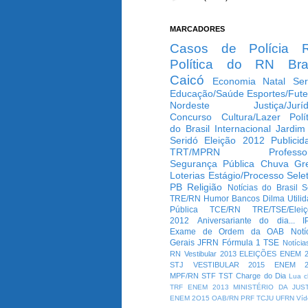
MARCADORES
Casos de Polícia
Política do RN
Bra
Caicó
Economia
Natal
Ser
Educação/Saúde
Esportes/Fute
Nordeste
Justiça/Jurí
Concurso
Cultura/Lazer
Polí
do Brasil
Internacional
Jardim
Seridó
Eleição 2012
Publicid
TRT/MPRN
Professo
Segurança Pública
Chuva
Gr
Loterias
Estágio/Processo Selet
PB
Religião
Notícias do Brasil
S
TRE/RN
Humor
Bancos
Dilma
Utili
Pública
TCE/RN
TRE/TSE/Elei
2012
Aniversariante do dia...
I
Exame de Ordem da OAB
Notí
Gerais
JFRN
Fórmula 1
TSE
Notícia
RN
Vestibular 2013
ELEIÇÕES
ENEM 2
STJ
VESTIBULAR 2015
ENEM 2
MPF/RN
STF
TST
Charge do Dia
Lua c
TRF
ENEM 2013
MINISTÉRIO DA JUS
ENEM 2O15
OAB/RN
PRF
TCJU
UFRN
Víd