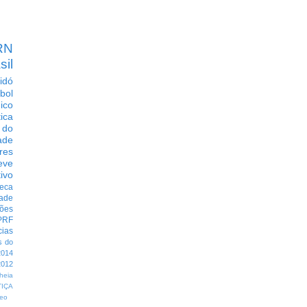
RN
sil
idó
bol
dico
tica
 do
ade
res
eve
ivo
eca
dade
ções
PRF
cias
s do
014
012
heia
TIÇA
eo