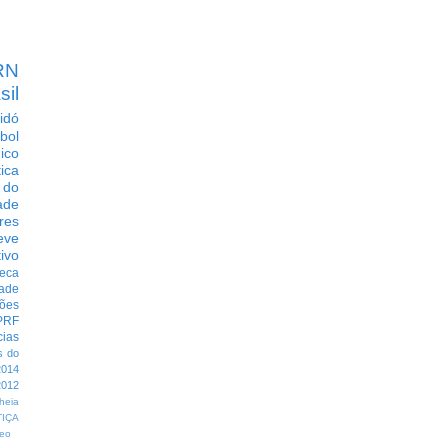
RN
sil
idó
bol
dico
tica
 do
ade
res
eve
ivo
eca
dade
ções
PRF
cias
s do
014
012
heia
TIÇA
eo