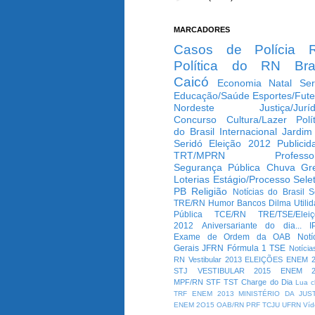
MARCADORES
Casos de Polícia
Política do RN
Bra
Caicó
Economia
Natal
Ser
Educação/Saúde
Esportes/Fute
Nordeste
Justiça/Jurí
Concurso
Cultura/Lazer
Polí
do Brasil
Internacional
Jardim
Seridó
Eleição 2012
Publicid
TRT/MPRN
Professo
Segurança Pública
Chuva
Gr
Loterias
Estágio/Processo Selet
PB
Religião
Notícias do Brasil
S
TRE/RN
Humor
Bancos
Dilma
Utili
Pública
TCE/RN
TRE/TSE/Elei
2012
Aniversariante do dia...
I
Exame de Ordem da OAB
Notí
Gerais
JFRN
Fórmula 1
TSE
Notícia
RN
Vestibular 2013
ELEIÇÕES
ENEM 2
STJ
VESTIBULAR 2015
ENEM 2
MPF/RN
STF
TST
Charge do Dia
Lua c
TRF
ENEM 2013
MINISTÉRIO DA JUS
ENEM 2O15
OAB/RN
PRF
TCJU
UFRN
Víd