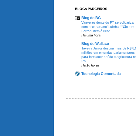
BLOGs PARCEIROS
Blog do BG
Vice-presidente do PT se solidariza
com o ‘espartano’ Lulinha: “Não tem
Ferrari, nem é rico”
Há uma hora
Blog do Wallace
Taveira Júnior destina mais de R$ 8,
milhões em emendas parlamentares
para fortalecer saúde e agricultura n
RN
Há 10 horas
Tecnologia Comentada