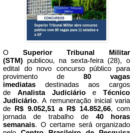
O
Superior Tribunal Militar
(STM)
publicou, na sexta-feira (28), o
edital do novo concurso público para
provimento de
80 vagas
imediatas
destinadas aos cargos
de
Analista Judiciário
e
Técnico
Judiciário
. A remuneração inicial varia
de
R$ 9.052,51 a R$ 14.852,66
, com
jornada de trabalho de
40 horas
semanais
. O certame será organizado
pelo
Centro Brasileiro de Pesquisa