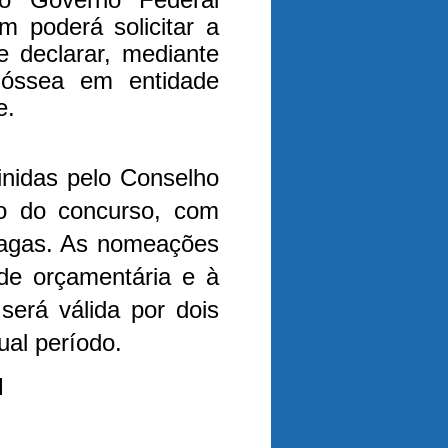
 poderá solicitar a
e declarar, mediante
óssea em entidade
e.
inidas pelo Conselho
do do concurso, com
 vagas. As nomeações
ade orçamentária e à
será válida por dois
ual período.
l