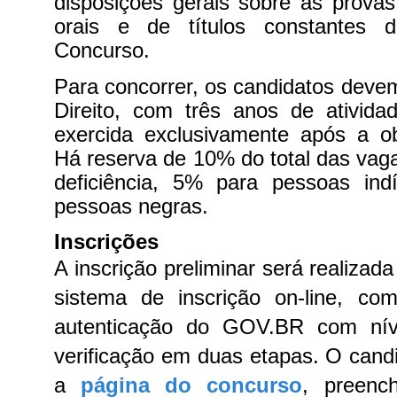
disposições gerais sobre as provas 
orais e de títulos constantes 
Concurso.
Para concorrer, os candidatos deve
Direito, com três anos de atividade
exercida exclusivamente após a o
Há reserva de 10% do total das va
deficiência, 5% para pessoas in
pessoas negras.
Inscrições
A inscrição preliminar será realizad
sistema de inscrição on-line, co
autenticação do GOV.BR com nív
verificação em duas etapas. O cand
a
página do concurso
, preenc