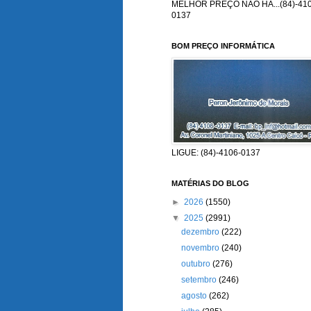
MELHOR PREÇO NÃO HÁ...(84)-410
0137
BOM PREÇO INFORMÁTICA
LIGUE: (84)-4106-0137
MATÉRIAS DO BLOG
►
2026
(1550)
▼
2025
(2991)
dezembro
(222)
novembro
(240)
outubro
(276)
setembro
(246)
agosto
(262)