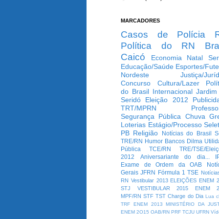
MARCADORES
Casos de Polícia
Política do RN
Bra
Caicó
Economia
Natal
Ser
Educação/Saúde
Esportes/Fute
Nordeste
Justiça/Jurí
Concurso
Cultura/Lazer
Polí
do Brasil
Internacional
Jardim
Seridó
Eleição 2012
Publicid
TRT/MPRN
Professo
Segurança Pública
Chuva
Gr
Loterias
Estágio/Processo Selet
PB
Religião
Notícias do Brasil
S
TRE/RN
Humor
Bancos
Dilma
Utili
Pública
TCE/RN
TRE/TSE/Elei
2012
Aniversariante do dia...
I
Exame de Ordem da OAB
Notí
Gerais
JFRN
Fórmula 1
TSE
Notícia
RN
Vestibular 2013
ELEIÇÕES
ENEM 2
STJ
VESTIBULAR 2015
ENEM 2
MPF/RN
STF
TST
Charge do Dia
Lua c
TRF
ENEM 2013
MINISTÉRIO DA JUS
ENEM 2O15
OAB/RN
PRF
TCJU
UFRN
Víd