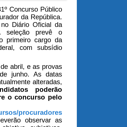
31º Concurso Público
urador da República.
no Diário Oficial da
A seleção prevê o
o primeiro cargo da
deral, com subsídio
de abril, e as provas
 de junho. As datas
ntualmente alteradas,
ndidatos poderão
e o concurso pelo
rsos/procuradores
deverão observar as