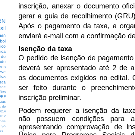
inscrição, anexar o documento ofici
gerar a guia de recolhimento (GRU
RN
Após o pagamento da taxa, a orga
sil
enviará e-mail com a confirmação de
idó
bol
dico
Isenção da taxa
tica
O pedido de isenção de pagamento 
 do
ade
deverá ser apresentado até 2 de a
res
eve
os documentos exigidos no edital.
ivo
eca
ser feito durante o preenchimen
dade
ções
inscrição preliminar.
PRF
cias
s do
Podem requerer a isenção da tax
014
012
não possuem condições para a
heia
apresentando comprovação de ins
TIÇA
eo
Único para Programas Sociais d