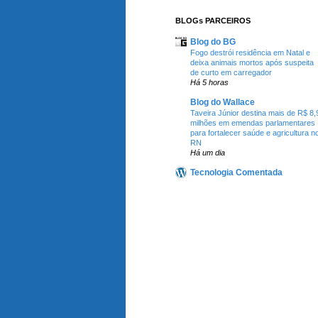
BLOGs PARCEIROS
Blog do BG
Fogo destrói residência em Natal e
deixa animais mortos após suspeita
de curto em carregador
Há 5 horas
Blog do Wallace
Taveira Júnior destina mais de R$ 8,
milhões em emendas parlamentares
para fortalecer saúde e agricultura n
RN
Há um dia
Tecnologia Comentada