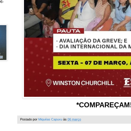
6-
*COMPAREÇAM!
Postado por
Miquéas Capuxu
às
06 março