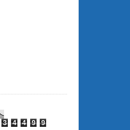
3
4
4
9
9