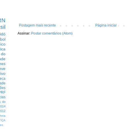
RN
Postagem mais recente
Página inicial
sil
Assinar:
Postar comentários (Atom)
idó
bol
dico
tica
 do
ade
res
eve
ivo
eca
dade
ções
PRF
cias
s do
014
012
heia
TIÇA
eo