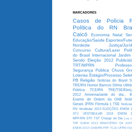
MARCADORES
Casos de Polícia
Política do RN
Bra
Caicó
Economia
Natal
Ser
Educação/Saúde
Esportes/Fute
Nordeste
Justiça/Jurí
Concurso
Cultura/Lazer
Polí
do Brasil
Internacional
Jardim
Seridó
Eleição 2012
Publicid
TRT/MPRN
Professo
Segurança Pública
Chuva
Gr
Loterias
Estágio/Processo Selet
PB
Religião
Notícias do Brasil
S
TRE/RN
Humor
Bancos
Dilma
Utili
Pública
TCE/RN
TRE/TSE/Elei
2012
Aniversariante do dia...
I
Exame de Ordem da OAB
Notí
Gerais
JFRN
Fórmula 1
TSE
Notícia
RN
Vestibular 2013
ELEIÇÕES
ENEM 2
STJ
VESTIBULAR 2015
ENEM 2
MPF/RN
STF
TST
Charge do Dia
Lua c
TRF
ENEM 2013
MINISTÉRIO DA JUS
ENEM 2O15
OAB/RN
PRF
TCJU
UFRN
Víd