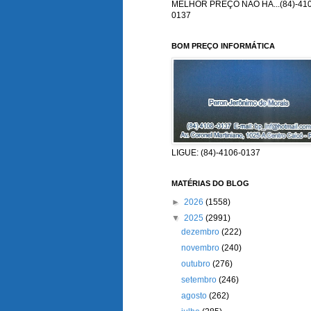
MELHOR PREÇO NÃO HÁ...(84)-410
0137
BOM PREÇO INFORMÁTICA
LIGUE: (84)-4106-0137
MATÉRIAS DO BLOG
►
2026
(1558)
▼
2025
(2991)
dezembro
(222)
novembro
(240)
outubro
(276)
setembro
(246)
agosto
(262)