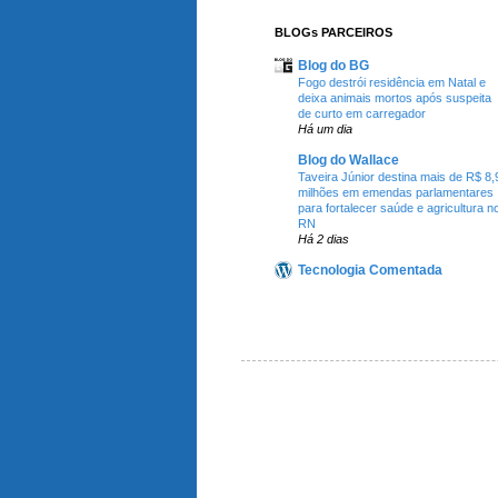
BLOGs PARCEIROS
Blog do BG
Fogo destrói residência em Natal e
deixa animais mortos após suspeita
de curto em carregador
Há um dia
Blog do Wallace
Taveira Júnior destina mais de R$ 8,
milhões em emendas parlamentares
para fortalecer saúde e agricultura n
RN
Há 2 dias
Tecnologia Comentada