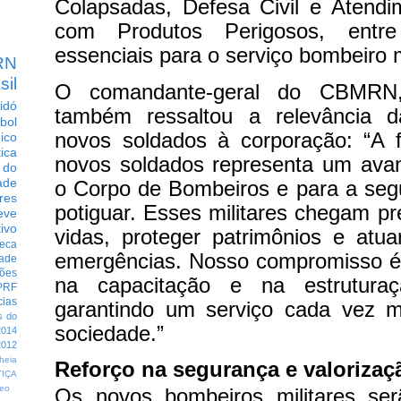
Colapsadas, Defesa Civil e Atendi
com Produtos Perigosos, entre 
essenciais para o serviço bombeiro mi
RN
sil
O comandante-geral do CBMRN, 
idó
também ressaltou a relevância d
bol
novos soldados à corporação: “A
dico
tica
novos soldados representa um avanç
 do
ade
o Corpo de Bombeiros e para a seg
res
potiguar. Esses militares chegam pr
eve
ivo
vidas, proteger patrimônios e atu
eca
emergências. Nosso compromisso é 
dade
ções
na capacitação e na estruturaç
PRF
cias
garantindo um serviço cada vez ma
s do
sociedade.”
014
012
heia
Reforço na segurança e valorizaç
TIÇA
eo
Os novos bombeiros militares serã