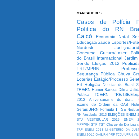
MARCADORES
Casos de Polícia
Política do RN
Bra
Caicó
Economia
Natal
Ser
Educação/Saúde
Esportes/Fute
Nordeste
Justiça/Jurí
Concurso
Cultura/Lazer
Polí
do Brasil
Internacional
Jardim
Seridó
Eleição 2012
Publicid
TRT/MPRN
Professo
Segurança Pública
Chuva
Gr
Loterias
Estágio/Processo Selet
PB
Religião
Notícias do Brasil
S
TRE/RN
Humor
Bancos
Dilma
Utili
Pública
TCE/RN
TRE/TSE/Elei
2012
Aniversariante do dia...
I
Exame de Ordem da OAB
Notí
Gerais
JFRN
Fórmula 1
TSE
Notícia
RN
Vestibular 2013
ELEIÇÕES
ENEM 2
STJ
VESTIBULAR 2015
ENEM 2
MPF/RN
STF
TST
Charge do Dia
Lua c
TRF
ENEM 2013
MINISTÉRIO DA JUS
ENEM 2O15
OAB/RN
PRF
TCJU
UFRN
Víd