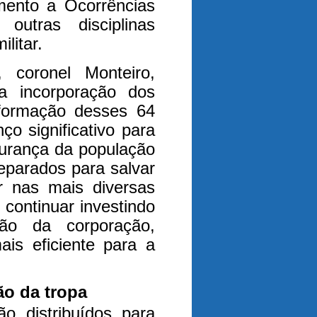
mento a Ocorrências
outras disciplinas
litar.
coronel Monteiro,
a incorporação dos
 formação desses 64
o significativo para
urança da população
eparados para salvar
ar nas mais diversas
continuar investindo
ão da corporação,
is eficiente para a
ão da tropa
o distribuídos para