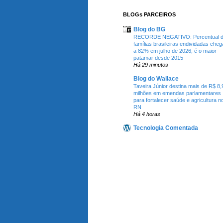
BLOGs PARCEIROS
Blog do BG
RECORDE NEGATIVO: Percentual 
famílias brasileiras endividadas cheg
a 82% em julho de 2026; é o maior
patamar desde 2015
Há 29 minutos
Blog do Wallace
Taveira Júnior destina mais de R$ 8,
milhões em emendas parlamentares
para fortalecer saúde e agricultura n
RN
Há 4 horas
Tecnologia Comentada