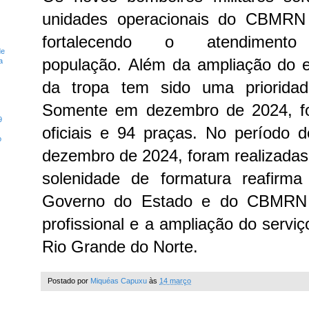
unidades operacionais do CBMRN
fortalecendo o atendiment
de
população.
Além da ampliação do ef
a
da tropa tem sido uma prioridad
Somente em dezembro de 2024, f
9
oficiais e 94 praças. No período 
o
dezembro de 2024, foram realizada
solenidade de formatura reafirm
Governo do Estado e do CBMRN c
profissional e a ampliação do serviç
Rio Grande do Norte.
Postado por
Miquéas Capuxu
às
14 março