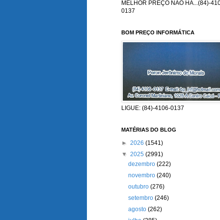
MELHOR PREÇO NÃO HÁ...(84)-410
0137
BOM PREÇO INFORMÁTICA
LIGUE: (84)-4106-0137
MATÉRIAS DO BLOG
►
2026
(1541)
▼
2025
(2991)
dezembro
(222)
novembro
(240)
outubro
(276)
setembro
(246)
agosto
(262)