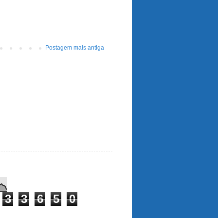
Postagem mais antiga
3
3
6
5
0