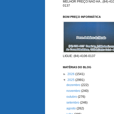
MELHOR PREÇO NÃO HÁ...(84)-410
0137
BOM PREÇO INFORMÁTICA
LIGUE: (84)-4106-0137
MATÉRIAS DO BLOG
►
2026
(1541)
▼
2025
(2991)
dezembro
(222)
novembro
(240)
outubro
(276)
setembro
(246)
agosto
(262)