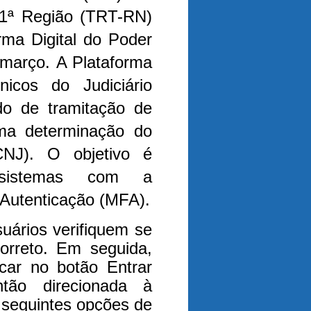
21ª Região (TRT-RN)
rma Digital do Poder
e março.
A Plataforma
nicos do Judiciário
do de tramitação de
ma determinação do
CNJ). O objetivo é
 sistemas com a
e Autenticação (MFA).
suários verifiquem se
orreto. Em seguida,
car no botão Entrar
ão direcionada à
 seguintes opções de