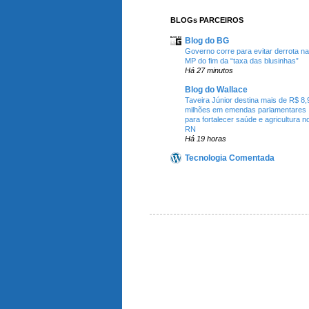
BLOGs PARCEIROS
Blog do BG
Governo corre para evitar derrota na
MP do fim da “taxa das blusinhas”
Há 27 minutos
Blog do Wallace
Taveira Júnior destina mais de R$ 8,
milhões em emendas parlamentares
para fortalecer saúde e agricultura n
RN
Há 19 horas
Tecnologia Comentada