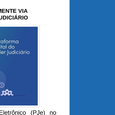
MENTE VIA
UDICIÁRIO
letrônico (PJe) no