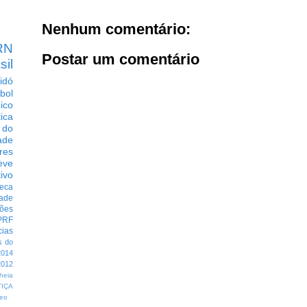
Nenhum comentário:
RN
Postar um comentário
sil
idó
bol
dico
tica
 do
ade
res
eve
ivo
eca
dade
ções
PRF
cias
s do
014
012
heia
TIÇA
eo