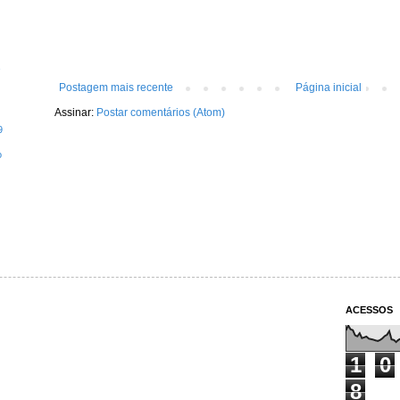
Postagem mais recente
Página inicial
Assinar:
Postar comentários (Atom)
9
o
ACESSOS
1
0
8