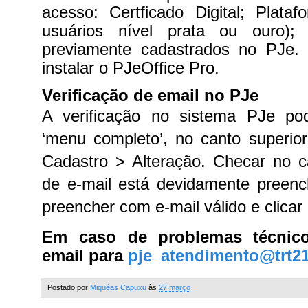
acesso: Certficado Digital; Plat
usuários nível prata ou ouro
previamente cadastrados no PJe.
instalar o PJeOffice Pro.
Verificação de email no PJe
A verificação no sistema PJe po
‘menu completo’, no canto superio
Cadastro > Alteração. Checar no 
de e-mail está devidamente preench
preencher com e-mail válido e clica
Em caso de problemas técnic
email para
pje_atendimento@trt21
Postado por
Miquéas Capuxu
às
27 março