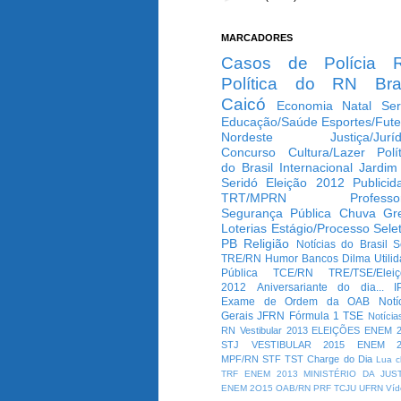
MARCADORES
Casos de Polícia
Política do RN
Bra
Caicó
Economia
Natal
Ser
Educação/Saúde
Esportes/Fute
Nordeste
Justiça/Jurí
Concurso
Cultura/Lazer
Polí
do Brasil
Internacional
Jardim
Seridó
Eleição 2012
Publicid
TRT/MPRN
Professo
Segurança Pública
Chuva
Gr
Loterias
Estágio/Processo Selet
PB
Religião
Notícias do Brasil
S
TRE/RN
Humor
Bancos
Dilma
Utili
Pública
TCE/RN
TRE/TSE/Elei
2012
Aniversariante do dia...
I
Exame de Ordem da OAB
Notí
Gerais
JFRN
Fórmula 1
TSE
Notícia
RN
Vestibular 2013
ELEIÇÕES
ENEM 2
STJ
VESTIBULAR 2015
ENEM 2
MPF/RN
STF
TST
Charge do Dia
Lua c
TRF
ENEM 2013
MINISTÉRIO DA JUS
ENEM 2O15
OAB/RN
PRF
TCJU
UFRN
Víd