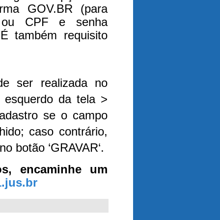
aforma GOV.BR (para
); ou CPF e senha
 É também requisito
de ser realizada no
r esquerdo da tela >
cadastro se o campo
ido; caso contrário,
r no botão ‘GRAVAR‘.
os, encaminhe um
.jus.br