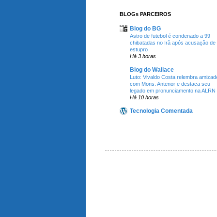
BLOGs PARCEIROS
Blog do BG
Astro de futebol é condenado a 99
chibatadas no Irã após acusação de
estupro
Há 3 horas
Blog do Wallace
Luto: Vivaldo Costa relembra amizad
com Mons. Antenor e destaca seu
legado em pronunciamento na ALRN
Há 10 horas
Tecnologia Comentada