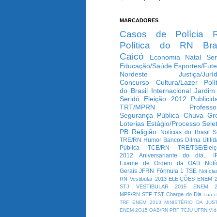
MARCADORES
Casos de Polícia
Política do RN
Bra
Caicó
Economia
Natal
Ser
Educação/Saúde
Esportes/Fute
Nordeste
Justiça/Jurí
Concurso
Cultura/Lazer
Polí
do Brasil
Internacional
Jardim
Seridó
Eleição 2012
Publicid
TRT/MPRN
Professo
Segurança Pública
Chuva
Gr
Loterias
Estágio/Processo Selet
PB
Religião
Notícias do Brasil
S
TRE/RN
Humor
Bancos
Dilma
Utili
Pública
TCE/RN
TRE/TSE/Elei
2012
Aniversariante do dia...
I
Exame de Ordem da OAB
Notí
Gerais
JFRN
Fórmula 1
TSE
Notícia
RN
Vestibular 2013
ELEIÇÕES
ENEM 2
STJ
VESTIBULAR 2015
ENEM 2
MPF/RN
STF
TST
Charge do Dia
Lua c
TRF
ENEM 2013
MINISTÉRIO DA JUS
ENEM 2O15
OAB/RN
PRF
TCJU
UFRN
Víd