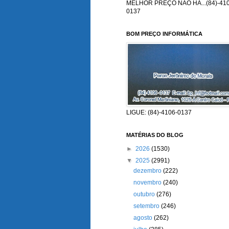
MELHOR PREÇO NÃO HÁ...(84)-410
0137
BOM PREÇO INFORMÁTICA
LIGUE: (84)-4106-0137
MATÉRIAS DO BLOG
►
2026
(1530)
▼
2025
(2991)
dezembro
(222)
novembro
(240)
outubro
(276)
setembro
(246)
agosto
(262)