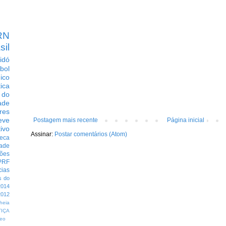
RN
sil
idó
bol
dico
tica
 do
ade
res
eve
Postagem mais recente
Página inicial
ivo
Assinar:
Postar comentários (Atom)
eca
dade
ções
PRF
cias
s do
014
012
heia
TIÇA
eo