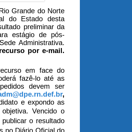
 Rio Grande do Norte
ial do Estado desta
sultado preliminar da
ara estágio de pós-
Sede Administrativa.
recurso por e-mail.
 recurso em face do
oderá fazê-lo até as
pedidos devem ser
adm@dpe.rn.def.br
,
didato e expondo as
 objetiva.
Vencido o
 publicar o resultado
s no Diário Oficial do