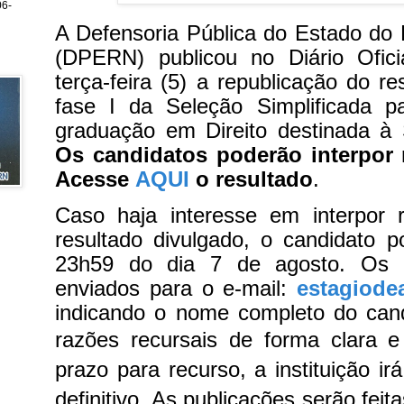
6-
A Defensoria Pública do Estado do
(DPERN) publicou no Diário Ofic
terça-feira (5) a republicação do re
fase I da Seleção Simplificada p
graduação em Direito destinada à 
Os candidatos poderão interpor 
Acesse
AQUI
o resultado
.
Caso haja interesse em interpor
resultado divulgado, o candidato p
23h59 do dia 7 de agosto. Os 
enviados para o e-mail:
estagiode
indicando o nome completo do can
razões recursais de forma clara e
prazo para recurso, a instituição irá
definitivo. As publicações serão feita