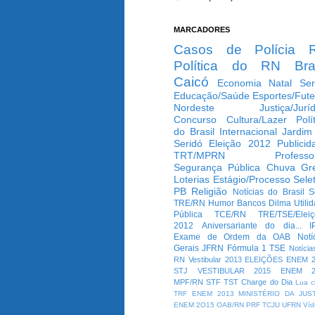
MARCADORES
Casos de Polícia
Política do RN
Bra
Caicó
Economia
Natal
Ser
Educação/Saúde
Esportes/Fute
Nordeste
Justiça/Jurí
Concurso
Cultura/Lazer
Polí
do Brasil
Internacional
Jardim
Seridó
Eleição 2012
Publicid
TRT/MPRN
Professo
Segurança Pública
Chuva
Gr
Loterias
Estágio/Processo Selet
PB
Religião
Notícias do Brasil
S
TRE/RN
Humor
Bancos
Dilma
Utili
Pública
TCE/RN
TRE/TSE/Elei
2012
Aniversariante do dia...
I
Exame de Ordem da OAB
Notí
Gerais
JFRN
Fórmula 1
TSE
Notícia
RN
Vestibular 2013
ELEIÇÕES
ENEM 2
STJ
VESTIBULAR 2015
ENEM 2
MPF/RN
STF
TST
Charge do Dia
Lua c
TRF
ENEM 2013
MINISTÉRIO DA JUS
ENEM 2O15
OAB/RN
PRF
TCJU
UFRN
Víd