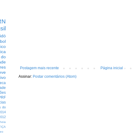
RN
sil
idó
bol
dico
tica
 do
ade
res
Postagem mais recente
Página inicial
eve
Assinar:
Postar comentários (Atom)
ivo
eca
dade
ções
PRF
cias
s do
014
012
heia
TIÇA
eo