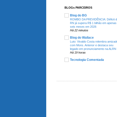
BLOGs PARCEIROS
Blog do BG
ROMBO DA PREVIDÊNCIA: Déficit 
RN já supera R$ 1 bilhão em apenas
seis meses em 2026
Há 22 minutos
Blog do Wallace
Luto: Vivaldo Costa relembra amizad
com Mons. Antenor e destaca seu
legado em pronunciamento na ALRN
Há 19 horas
Tecnologia Comentada