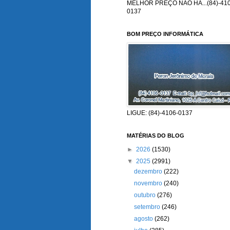
MELHOR PREÇO NÃO HÁ...(84)-410
0137
BOM PREÇO INFORMÁTICA
LIGUE: (84)-4106-0137
MATÉRIAS DO BLOG
►
2026
(1530)
▼
2025
(2991)
dezembro
(222)
novembro
(240)
outubro
(276)
setembro
(246)
agosto
(262)