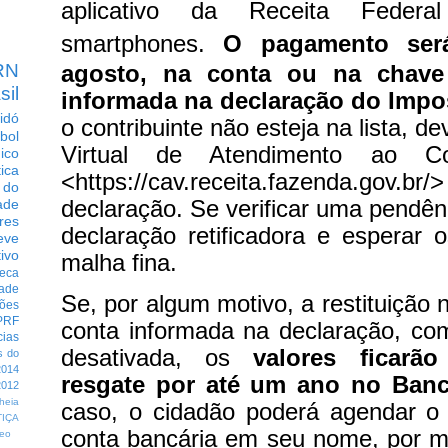
aplicativo da Receita Federa
smartphones.
O pagamento ser
RN
agosto, na conta ou na chave
sil
informada na declaração do Impo
idó
o contribuinte não esteja na lista, d
bol
Virtual de Atendimento ao Con
dico
tica
<https://cav.receita.fazenda.gov.br/>
 do
declaração. Se verificar uma pendên
ade
res
declaração retificadora e esperar 
eve
ivo
malha fina.
eca
dade
Se, por algum motivo, a restituição 
ções
PRF
conta informada na declaração, co
cias
desativada, os
valores ficarão
s do
014
resgate por até um ano no Banc
012
heia
caso, o cidadão poderá agendar o 
TIÇA
conta bancária em seu nome, por m
eo