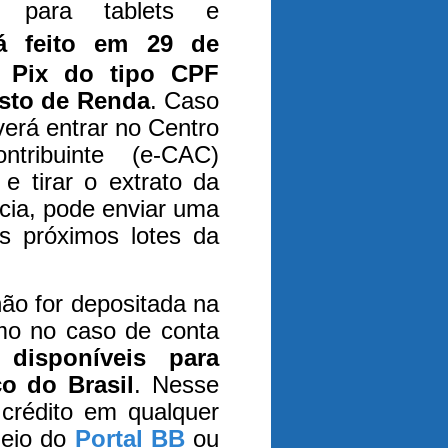
l para tablets e
á feito em 29 de
 Pix do tipo CPF
sto de Renda
. Caso
everá entrar no Centro
tribuinte (e-CAC)
 e tirar o extrato da
cia, pode enviar uma
os próximos lotes da
não for depositada na
mo no caso de conta
 disponíveis para
o do Brasil
. Nesse
crédito em qualquer
eio do
Portal BB
ou