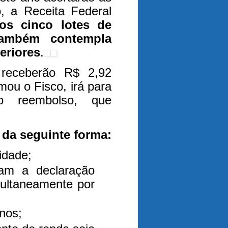
, a Receita Federal
os cinco lotes de
também contempla
eriores
.
s receberão R$ 2,92
rmou o Fisco, irá para
no reembolso, que
s da seguinte forma:
idade;
ram a declaração
multaneamente por
anos;