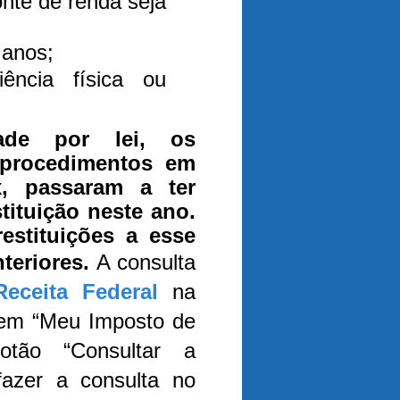
onte de renda seja
 anos;
iência física ou
ade por lei, os
 procedimentos em
x, passaram a ter
tituição neste ano.
estituições a esse
nteriores.
A consulta
eceita Federal
na
ar em “Meu Imposto de
tão “Consultar a
fazer a consulta no