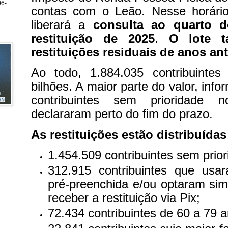
6-
contas com o Leão. Nesse horário
liberará a
consulta ao quarto d
restituição de 2025
.
O lote 
restituições residuais de anos ant
Ao todo, 1.884.035 contribuinte
bilhões. A maior parte do valor, info
contribuintes sem prioridade 
declararam perto do fim do prazo.
As restituições estão distribuída
1.454.509 contribuintes sem prior
312.915 contribuintes que usa
pré-preenchida e/ou optaram si
receber a restituição via Pix;
72.434 contribuintes de 60 a 79 