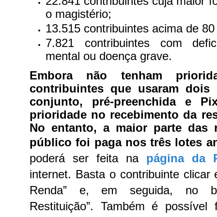
22.841 contribuintes cuja maior f
o magistério;
13.515 contribuintes acima de 80
7.821 contribuintes com defic
mental ou doença grave.
Embora não tenham priorid
contribuintes que usaram dois
conjunto, pré-preenchida e Pi
prioridade no recebimento da res
No entanto, a maior parte das r
público foi paga nos três lotes a
poderá ser feita na
página da R
internet. Basta o contribuinte clic
Renda” e, em seguida, no bo
Restituição”. Também é possível 