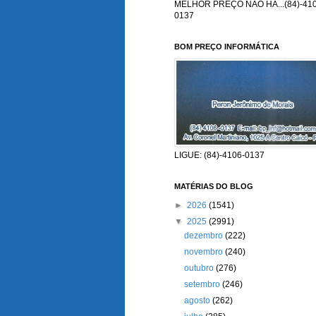
MELHOR PREÇO NÃO HÁ...(84)-410
0137
BOM PREÇO INFORMÁTICA
LIGUE: (84)-4106-0137
MATÉRIAS DO BLOG
►
2026
(1541)
▼
2025
(2991)
dezembro
(222)
novembro
(240)
outubro
(276)
setembro
(246)
agosto
(262)