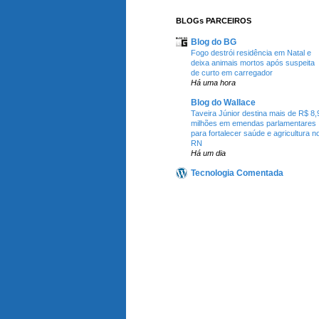
BLOGs PARCEIROS
Blog do BG
Fogo destrói residência em Natal e
deixa animais mortos após suspeita
de curto em carregador
Há uma hora
Blog do Wallace
Taveira Júnior destina mais de R$ 8,
milhões em emendas parlamentares
para fortalecer saúde e agricultura n
RN
Há um dia
Tecnologia Comentada