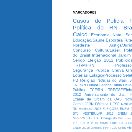
MARCADORES
Casos de Polícia
Política do RN
Bra
Caicó
Economia
Natal
Ser
Educação/Saúde
Esportes/Fute
Nordeste
Justiça/Jurí
Concurso
Cultura/Lazer
Polí
do Brasil
Internacional
Jardim
Seridó
Eleição 2012
Publicid
TRT/MPRN
Professo
Segurança Pública
Chuva
Gr
Loterias
Estágio/Processo Selet
PB
Religião
Notícias do Brasil
S
TRE/RN
Humor
Bancos
Dilma
Utili
Pública
TCE/RN
TRE/TSE/Elei
2012
Aniversariante do dia...
I
Exame de Ordem da OAB
Notí
Gerais
JFRN
Fórmula 1
TSE
Notícia
RN
Vestibular 2013
ELEIÇÕES
ENEM 2
STJ
VESTIBULAR 2015
ENEM 2
MPF/RN
STF
TST
Charge do Dia
Lua c
TRF
ENEM 2013
MINISTÉRIO DA JUS
ENEM 2O15
OAB/RN
PRF
TCJU
UFRN
Víd