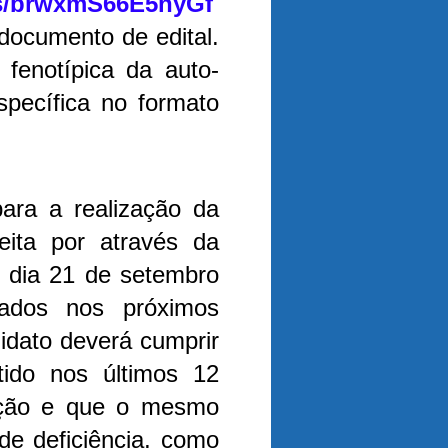
p/s/brwxmS66E5nyGf
ocumento de edital.
fenotípica da auto-
specífica no formato
ara a realização da
eita por através da
o dia 21 de setembro
ados nos próximos
dato deverá cumprir
ido nos últimos 12
iação e que o mesmo
de deficiência, como