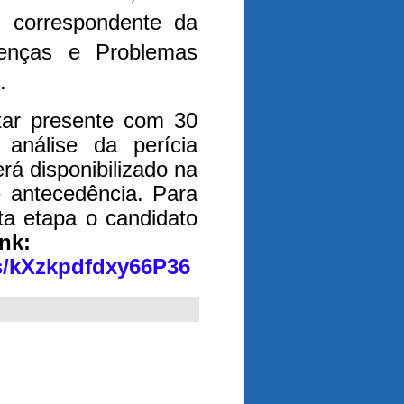
o correspondente da
Doenças e Problemas
.
tar presente com 30
análise da perícia
rá disponibilizado na
 antecedência. Para
ta etapa o candidato
ink:
/s/kXzkpdfdxy66P36