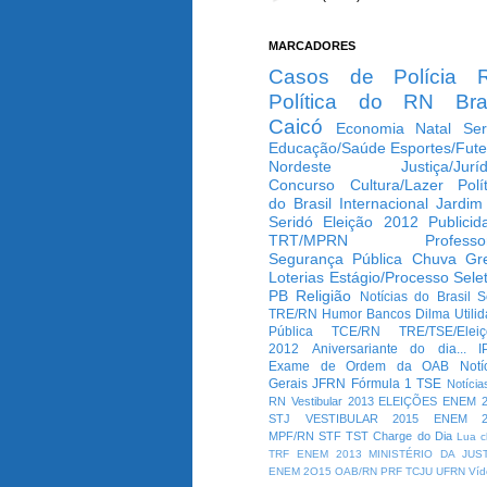
MARCADORES
Casos de Polícia
Política do RN
Bra
Caicó
Economia
Natal
Ser
Educação/Saúde
Esportes/Fute
Nordeste
Justiça/Jurí
Concurso
Cultura/Lazer
Polí
do Brasil
Internacional
Jardim
Seridó
Eleição 2012
Publicid
TRT/MPRN
Professo
Segurança Pública
Chuva
Gr
Loterias
Estágio/Processo Selet
PB
Religião
Notícias do Brasil
S
TRE/RN
Humor
Bancos
Dilma
Utili
Pública
TCE/RN
TRE/TSE/Elei
2012
Aniversariante do dia...
I
Exame de Ordem da OAB
Notí
Gerais
JFRN
Fórmula 1
TSE
Notícia
RN
Vestibular 2013
ELEIÇÕES
ENEM 2
STJ
VESTIBULAR 2015
ENEM 2
MPF/RN
STF
TST
Charge do Dia
Lua c
TRF
ENEM 2013
MINISTÉRIO DA JUS
ENEM 2O15
OAB/RN
PRF
TCJU
UFRN
Víd