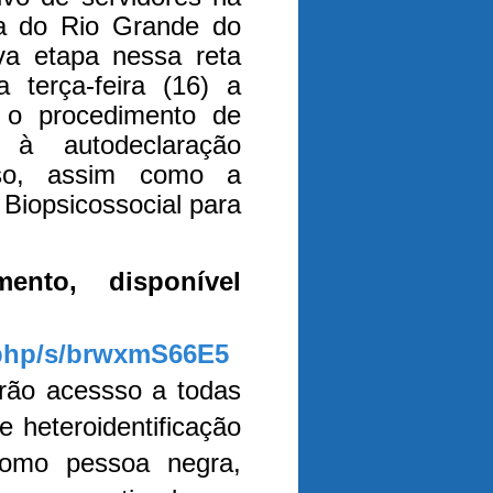
a do Rio Grande do
a etapa nessa reta
 terça-feira (16) a
 o procedimento de
r à autodeclaração
so, assim como a
Biopsicossocial para
ento, disponível
x.php/s/brwxmS66E5
rão acessso a todas
 heteroidentificação
como pessoa negra,