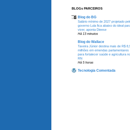
BLOGs PARCEIROS
Blog do BG
Salário mínimo de 2027 projetado pel
governo Lula fica abaixo do ideal par
viver, aponta Dieese
Há 13 minutos
Blog do Wallace
Taveira Júnior destina mais de R$ 8,
milhões em emendas parlamentares
para fortalecer saúde e agricultura n
RN
Há 5 horas
Tecnologia Comentada