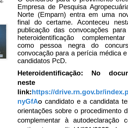
6-
Empresa de Pesquisa Agropecuári
Norte (Emparn) entra em uma nov
final do certame. Aconteceu nesta
publicação das convocações para
heteroidentificação complementa
como pessoa negra do concur
convocação para a perícia médica e 
candidatos PcD.
Heteroidentificação:
No docum
neste
link:
https://drive.rn.gov.br/inde
nyGfA
candidato e a candidata te
O
orientações sobre o procedimento de
complementar à autodeclaração 