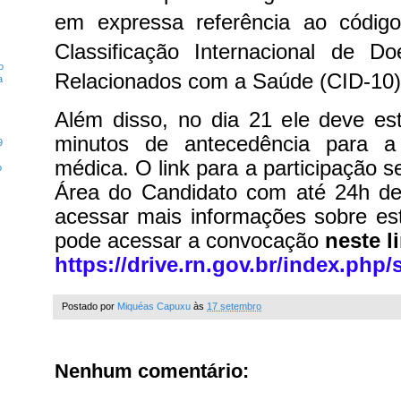
em expressa referência ao códig
Classificação Internacional de 
o
Relacionados com a Saúde (CID-10)
a
Além disso, no dia 21 ele deve es
minutos de antecedência para a 
9
médica. O link para a participação se
o
Área do Candidato com até 24h de
acessar mais informações sobre es
pode acessar a convocação
neste l
https://drive.rn.gov.br/index.php
Postado por
Miquéas Capuxu
às
17 setembro
Nenhum comentário: