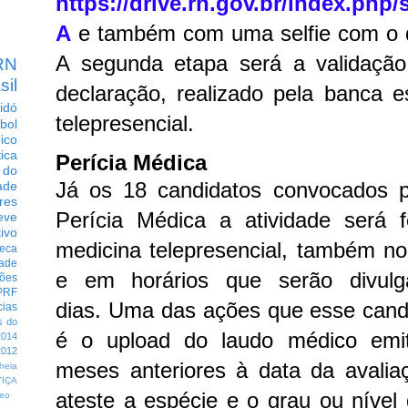
https://drive.rn.gov.br/index.ph
A
e também com uma selfie com o d
A segunda etapa será a validação 
RN
sil
declaração, realizado pela banca e
idó
telepresencial.
bol
dico
tica
Perícia Médica
 do
Já os 18 candidatos convocados p
ade
res
Perícia Médica a atividade será f
eve
ivo
medicina telepresencial, também n
eca
dade
e em horários que serão divulg
ções
PRF
dias.
Uma das ações que esse candi
cias
s do
é o upload do laudo médico emit
014
012
meses anteriores à data da aval
heia
TIÇA
ateste a espécie e o grau ou nível 
eo