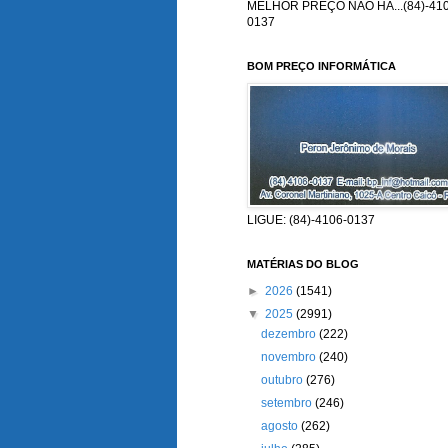
MELHOR PREÇO NÃO HÁ...(84)-410
0137
BOM PREÇO INFORMÁTICA
LIGUE: (84)-4106-0137
MATÉRIAS DO BLOG
►
2026
(1541)
▼
2025
(2991)
dezembro
(222)
novembro
(240)
outubro
(276)
setembro
(246)
agosto
(262)