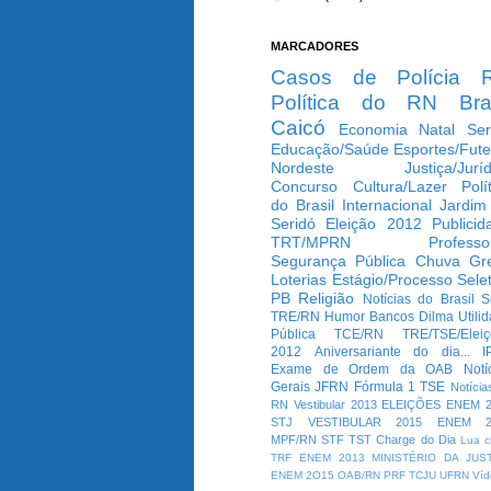
MARCADORES
Casos de Polícia
Política do RN
Bra
Caicó
Economia
Natal
Ser
Educação/Saúde
Esportes/Fute
Nordeste
Justiça/Jurí
Concurso
Cultura/Lazer
Polí
do Brasil
Internacional
Jardim
Seridó
Eleição 2012
Publicid
TRT/MPRN
Professo
Segurança Pública
Chuva
Gr
Loterias
Estágio/Processo Selet
PB
Religião
Notícias do Brasil
S
TRE/RN
Humor
Bancos
Dilma
Utili
Pública
TCE/RN
TRE/TSE/Elei
2012
Aniversariante do dia...
I
Exame de Ordem da OAB
Notí
Gerais
JFRN
Fórmula 1
TSE
Notícia
RN
Vestibular 2013
ELEIÇÕES
ENEM 2
STJ
VESTIBULAR 2015
ENEM 2
MPF/RN
STF
TST
Charge do Dia
Lua c
TRF
ENEM 2013
MINISTÉRIO DA JUS
ENEM 2O15
OAB/RN
PRF
TCJU
UFRN
Víd