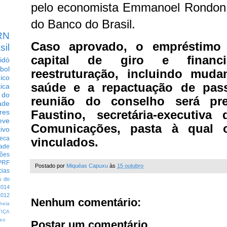
pelo economista Emmanoel Rondon, 
do Banco do Brasil.
RN
Caso aprovado, o empréstimo 
sil
capital de giro e financ
idó
bol
reestruturação, incluindo mud
dico
saúde e a repactuação de pass
tica
 do
reunião do conselho será pre
ade
Faustino, secretária-executiva
res
eve
Comunicações, pasta à qual o
ivo
eca
vinculados.
dade
ções
PRF
Postado por
Miquéas Capuxu
às
15 outubro
cias
s do
014
012
Nenhum comentário:
heia
TIÇA
eo
Postar um comentário