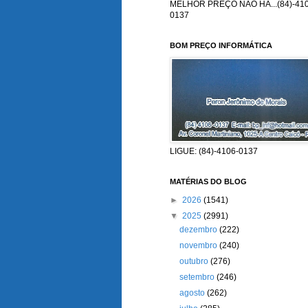
MELHOR PREÇO NÃO HÁ...(84)-410
0137
BOM PREÇO INFORMÁTICA
LIGUE: (84)-4106-0137
MATÉRIAS DO BLOG
►
2026
(1541)
▼
2025
(2991)
dezembro
(222)
novembro
(240)
outubro
(276)
setembro
(246)
agosto
(262)