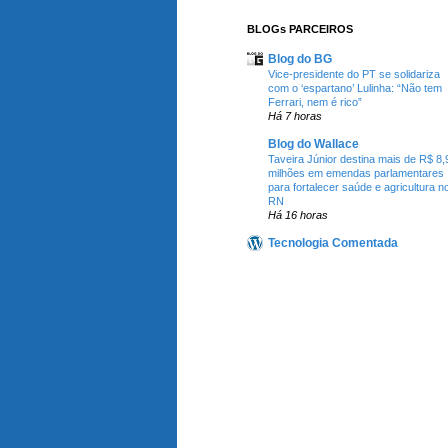
BLOGs PARCEIROS
Blog do BG
Vice-presidente do PT se solidariza
com o ‘espartano’ Lulinha: “Não tem
Ferrari, nem é rico”
Há 7 horas
Blog do Wallace
Taveira Júnior destina mais de R$ 8,
milhões em emendas parlamentares
para fortalecer saúde e agricultura n
RN
Há 16 horas
Tecnologia Comentada