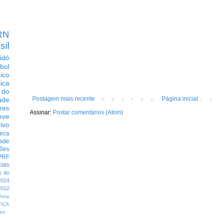
RN
sil
idó
bol
dico
tica
 do
Postagem mais recente
Página inicial
ade
res
Assinar:
Postar comentários (Atom)
eve
ivo
eca
dade
ções
PRF
cias
s do
014
012
heia
TIÇA
eo