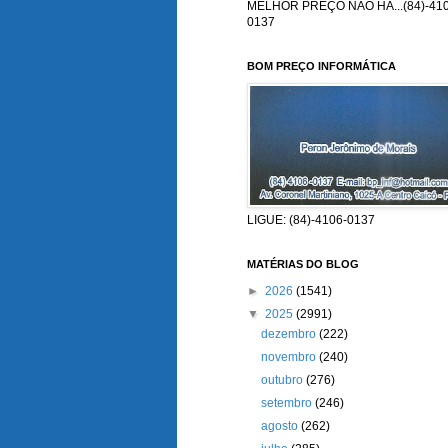
MELHOR PREÇO NÃO HÁ...(84)-410
0137
BOM PREÇO INFORMÁTICA
LIGUE: (84)-4106-0137
MATÉRIAS DO BLOG
►
2026
(1541)
▼
2025
(2991)
dezembro
(222)
novembro
(240)
outubro
(276)
setembro
(246)
agosto
(262)