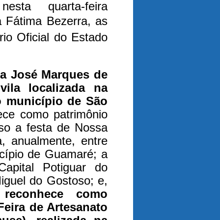
esta quarta-feira
 Fátima Bezerra, as
rio Oficial do Estado
la José Marques de
ila localizada na
 município de São
ece como patrimônio
gioso a festa de Nossa
, anualmente, entre
icípio de Guamaré; a
apital Potiguar do
Miguel do Gostoso; e,
 reconhece como
 Feira de Artesanato