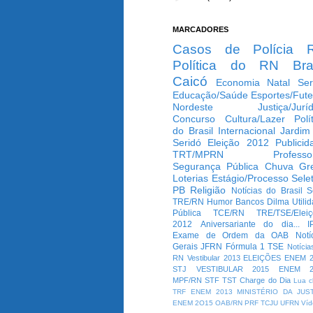
MARCADORES
Casos de Polícia
Política do RN
Bra
Caicó
Economia
Natal
Ser
Educação/Saúde
Esportes/Fute
Nordeste
Justiça/Jurí
Concurso
Cultura/Lazer
Polí
do Brasil
Internacional
Jardim
Seridó
Eleição 2012
Publicid
TRT/MPRN
Professo
Segurança Pública
Chuva
Gr
Loterias
Estágio/Processo Selet
PB
Religião
Notícias do Brasil
S
TRE/RN
Humor
Bancos
Dilma
Utili
Pública
TCE/RN
TRE/TSE/Elei
2012
Aniversariante do dia...
I
Exame de Ordem da OAB
Notí
Gerais
JFRN
Fórmula 1
TSE
Notícia
RN
Vestibular 2013
ELEIÇÕES
ENEM 2
STJ
VESTIBULAR 2015
ENEM 2
MPF/RN
STF
TST
Charge do Dia
Lua c
TRF
ENEM 2013
MINISTÉRIO DA JUS
ENEM 2O15
OAB/RN
PRF
TCJU
UFRN
Víd