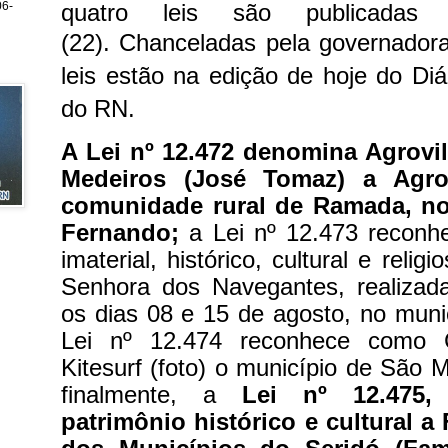
quatro leis são publicadas n
6-
(22).
Chanceladas pela governadora
leis estão na edição de hoje do Diá
do RN.
A Lei nº 12.472 denomina Agrovi
Medeiros (José Tomaz) a Agrov
comunidade rural de Ramada, no
Fernando;
a Lei nº 12.473 reconh
imaterial, histórico, cultural e reli
Senhora dos Navegantes, realizada
os dias 08 e 15 de agosto, no mun
Lei nº 12.474 reconhece como C
Kitesurf (foto) o município de São 
finalmente, a
Lei nº 12.475,
patrimônio histórico e cultural a