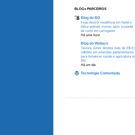
BLOGs PARCEIROS
Blog do BG
Fogo destrói residência em Natal e
deixa animais mortos após suspeita
de curto em carregador
Há uma hora
Blog do Wallace
Taveira Júnior destina mais de R$ 8,
milhões em emendas parlamentares
para fortalecer saúde e agricultura n
RN
Há um dia
Tecnologia Comentada