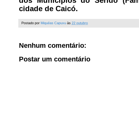
dos Municípios do Seridó (Famu
cidade de Caicó.
Postado por
Miquéas Capuxu
às
22 outubro
Nenhum comentário:
Postar um comentário