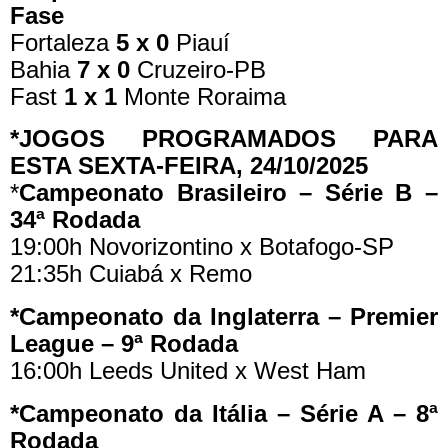
Fase
Fortaleza
5 x 0
Piauí
Bahia
7 x 0
Cruzeiro-PB
Fast
1 x 1
Monte Roraima
*JOGOS PROGRAMADOS PARA
ESTA SEXTA-FEIRA, 24/10/2025
*
Campeonato Brasileiro – Série B –
34ª Rodada
19:00h Novorizontino x Botafogo-SP
21:35h Cuiabá x Remo
*Campeonato da Inglaterra – Premier
League – 9ª Rodada
16:00h Leeds United x West Ham
*Campeonato da Itália – Série A – 8ª
Rodada