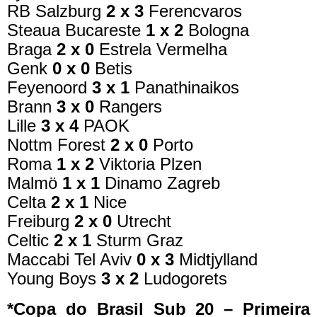
RB Salzburg
2 x 3
Ferencvaros
Steaua Bucareste
1 x 2
Bologna
Braga
2 x 0
Estrela Vermelha
Genk
0 x 0
Betis
Feyenoord
3 x 1
Panathinaikos
Brann
3 x 0
Rangers
Lille
3 x 4
PAOK
Nottm Forest
2 x 0
Porto
Roma
1 x 2
Viktoria Plzen
Malmö
1 x 1
Dinamo Zagreb
Celta
2 x 1
Nice
Freiburg
2 x 0
Utrecht
Celtic
2 x 1
Sturm Graz
Maccabi Tel Aviv
0 x 3
Midtjylland
Young Boys
3 x 2
Ludogorets
*Copa do Brasil Sub 20 – Primeira