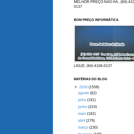
MELHOR PREÇO NÃO HÁ...(84)-410
0137
BOM PREÇO INFORMÁTICA
LIGUE: (84)-4106-0137
MATÉRIAS DO BLOG
▼
2026
(1558)
agosto
(62)
julho
(191)
junho
(224)
maio
(182)
abril
(279)
março
(230)