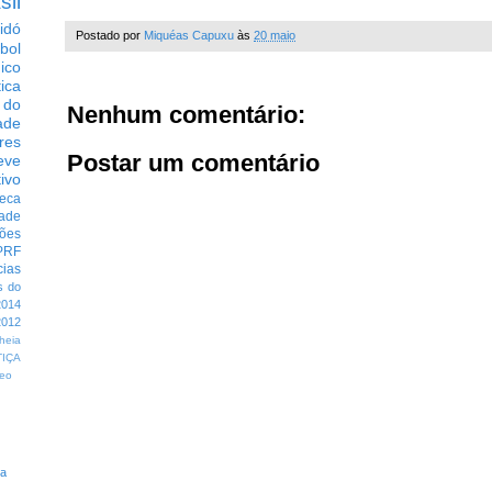
sil
idó
Postado por
Miquéas Capuxu
às
20 maio
bol
dico
tica
 do
Nenhum comentário:
ade
res
Postar um comentário
eve
ivo
eca
dade
ções
PRF
cias
s do
014
012
heia
TIÇA
eo
ta