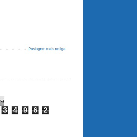
Postagem mais antiga
3
4
9
6
2