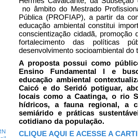
Hermes Cavalcante, da Subseção
no âmbito do Mestrado Profission
Pública (PROFIAP), a partir da c
educação ambiental constitui impor
conscientização cidadã, promoção d
fortalecimento das políticas pú
desenvolvimento socioambiental do te
A proposta possui como público
Ensino Fundamental I e bus
educação ambiental contextualiz
Caicó e do Seridó potiguar, ab
locais como a Caatinga, o rio S
hídricos, a fauna regional, a 
semiárido e práticas sustentáve
cotidiano da população.
RN
CLIQUE AQUI E ACESSE A CART