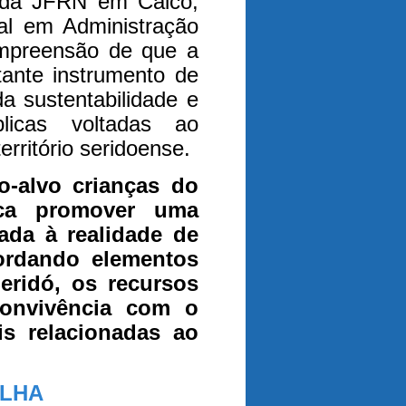
 da JFRN em Caicó,
al em Administração
ompreensão de que a
tante instrumento de
a sustentabilidade e
blicas voltadas ao
rritório seridoense.
-alvo crianças do
ca promover uma
ada à realidade de
ordando elementos
eridó, os recursos
convivência com o
is relacionadas ao
ILHA