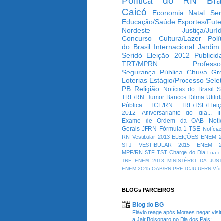
Política do RN
Bra
Caicó
Economia
Natal
Ser
Educação/Saúde
Esportes/Fute
Nordeste
Justiça/Jurí
Concurso
Cultura/Lazer
Polí
do Brasil
Internacional
Jardim
Seridó
Eleição 2012
Publicid
TRT/MPRN
Professo
Segurança Pública
Chuva
Gr
Loterias
Estágio/Processo Selet
PB
Religião
Notícias do Brasil
S
TRE/RN
Humor
Bancos
Dilma
Utili
Pública
TCE/RN
TRE/TSE/Elei
2012
Aniversariante do dia...
I
Exame de Ordem da OAB
Notí
Gerais
JFRN
Fórmula 1
TSE
Notícia
RN
Vestibular 2013
ELEIÇÕES
ENEM 2
STJ
VESTIBULAR 2015
ENEM 2
MPF/RN
STF
TST
Charge do Dia
Lua c
TRF
ENEM 2013
MINISTÉRIO DA JUS
ENEM 2O15
OAB/RN
PRF
TCJU
UFRN
Víd
BLOGs PARCEIROS
Blog do BG
Flávio reage após Moraes negar visi
a Jair Bolsonaro no Dia dos Pais: