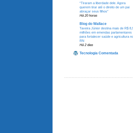
“Tiraram a liberdade dele. Agora
querem tirar até o direito de um pai
abraçar seus filhos”
Há 20 horas
Blog do Wallace
Taveira Júnior destina mais de R$ 8,
milhões em emendas parlamentares
para fortalecer saúde e agricultura n
RN
Há 2 dias
Tecnologia Comentada