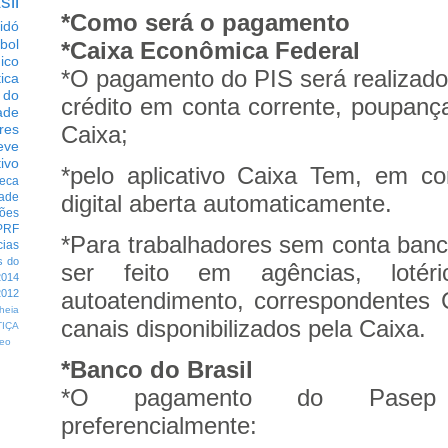
sil
*Como será o pagamento
idó
bol
*Caixa Econômica Federal
dico
*O pagamento do PIS será realizado 
tica
 do
crédito em conta corrente, poupança
ade
Caixa;
res
eve
ivo
*pelo aplicativo Caixa Tem, em co
eca
digital aberta automaticamente.
dade
ções
PRF
*Para trabalhadores sem conta banc
cias
s do
ser feito em agências, lotéri
014
autoatendimento, correspondentes 
012
heia
canais disponibilizados pela Caixa.
TIÇA
eo
*Banco do Brasil
*O pagamento do Pasep 
preferencialmente: