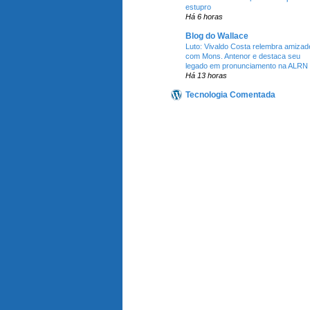
estupro
Há 6 horas
Blog do Wallace
Luto: Vivaldo Costa relembra amizad
com Mons. Antenor e destaca seu
legado em pronunciamento na ALRN
Há 13 horas
Tecnologia Comentada