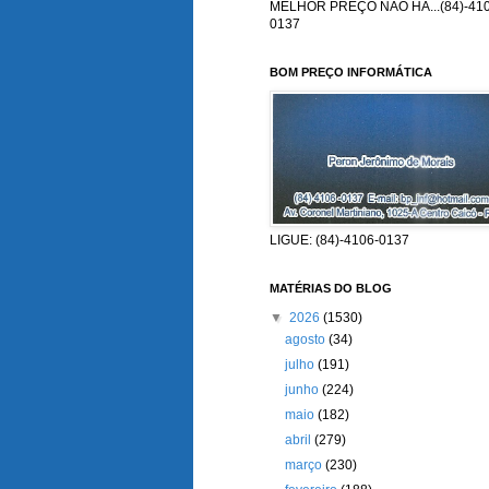
MELHOR PREÇO NÃO HÁ...(84)-410
0137
BOM PREÇO INFORMÁTICA
LIGUE: (84)-4106-0137
MATÉRIAS DO BLOG
▼
2026
(1530)
agosto
(34)
julho
(191)
junho
(224)
maio
(182)
abril
(279)
março
(230)