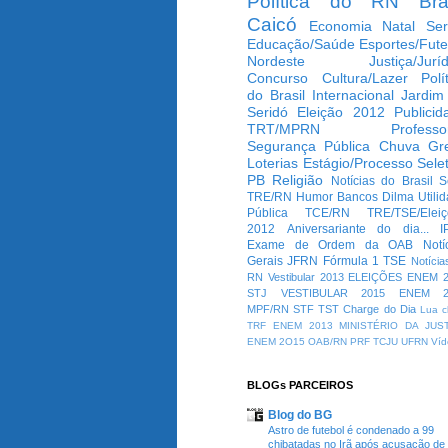
Política do RN
Bra
Caicó
Economia
Natal
Ser
Educação/Saúde
Esportes/Fute
Nordeste
Justiça/Jurí
Concurso
Cultura/Lazer
Polí
do Brasil
Internacional
Jardim
Seridó
Eleição 2012
Publicid
TRT/MPRN
Professo
Segurança Pública
Chuva
Gr
Loterias
Estágio/Processo Selet
PB
Religião
Notícias do Brasil
S
TRE/RN
Humor
Bancos
Dilma
Utili
Pública
TCE/RN
TRE/TSE/Elei
2012
Aniversariante do dia...
I
Exame de Ordem da OAB
Notí
Gerais
JFRN
Fórmula 1
TSE
Notícia
RN
Vestibular 2013
ELEIÇÕES
ENEM 2
STJ
VESTIBULAR 2015
ENEM 2
MPF/RN
STF
TST
Charge do Dia
Lua c
TRF
ENEM 2013
MINISTÉRIO DA JUS
ENEM 2O15
OAB/RN
PRF
TCJU
UFRN
Víd
BLOGs PARCEIROS
Blog do BG
Astro de futebol é condenado a 99
chibatadas no Irã após acusação de