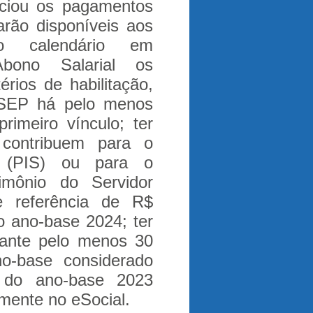
iciou os pagamentos
arão disponíveis aos
o calendário em
bono Salarial os
rios de habilitação,
ASEP há pelo menos
rimeiro vínculo; ter
contribuem para o
l (PIS) ou para o
mônio do Servidor
e referência de R$
 ano-base 2024; ter
rante pelo menos 30
no-base considerado
 do ano-base 2023
mente no eSocial.