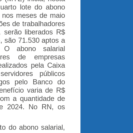
quarto lote do abono
os nos meses de maio
ões de trabalhadores
, serão liberados R$
, são 71.530 aptos a
.
O abono salarial
dores de empresas
alizados pela Caixa
ervidores públicos
agos pelo Banco do
benefício varia de R$
com a quantidade de
de 2024. No RN, os
o do abono salarial,