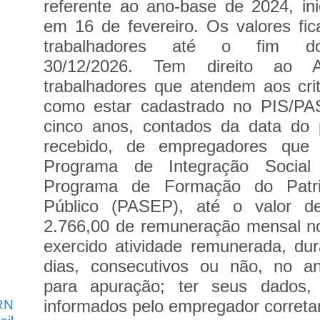
referente ao ano-base de 2024, in
em 16 de fevereiro. Os valores fic
trabalhadores até o fim d
30/12/2026.
Tem direito ao A
trabalhadores que atendem aos crité
como estar cadastrado no PIS/P
cinco anos, contados da data do p
recebido, de empregadores que 
Programa de Integração Socia
Programa de Formação do Patri
Público (PASEP), até o valor d
2.766,00 de remuneração mensal no
exercido atividade remunerada, du
dias, consecutivos ou não, no a
para apuração; ter seus dados,
informados pelo empregador correta
RN