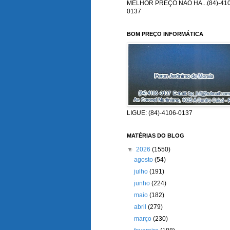
MELHOR PREÇO NÃO HÁ...(84)-410
0137
BOM PREÇO INFORMÁTICA
LIGUE: (84)-4106-0137
MATÉRIAS DO BLOG
▼
2026
(1550)
agosto
(54)
julho
(191)
junho
(224)
maio
(182)
abril
(279)
março
(230)