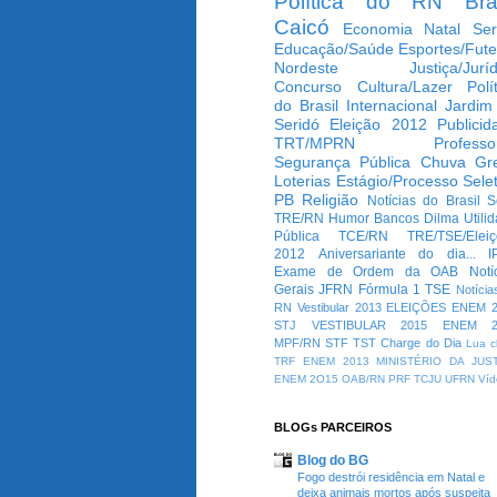
Política do RN
Bra
Caicó
Economia
Natal
Ser
Educação/Saúde
Esportes/Fute
Nordeste
Justiça/Jurí
Concurso
Cultura/Lazer
Polí
do Brasil
Internacional
Jardim
Seridó
Eleição 2012
Publicid
TRT/MPRN
Professo
Segurança Pública
Chuva
Gr
Loterias
Estágio/Processo Selet
PB
Religião
Notícias do Brasil
S
TRE/RN
Humor
Bancos
Dilma
Utili
Pública
TCE/RN
TRE/TSE/Elei
2012
Aniversariante do dia...
I
Exame de Ordem da OAB
Notí
Gerais
JFRN
Fórmula 1
TSE
Notícia
RN
Vestibular 2013
ELEIÇÕES
ENEM 2
STJ
VESTIBULAR 2015
ENEM 2
MPF/RN
STF
TST
Charge do Dia
Lua c
TRF
ENEM 2013
MINISTÉRIO DA JUS
ENEM 2O15
OAB/RN
PRF
TCJU
UFRN
Víd
BLOGs PARCEIROS
Blog do BG
Fogo destrói residência em Natal e
deixa animais mortos após suspeita