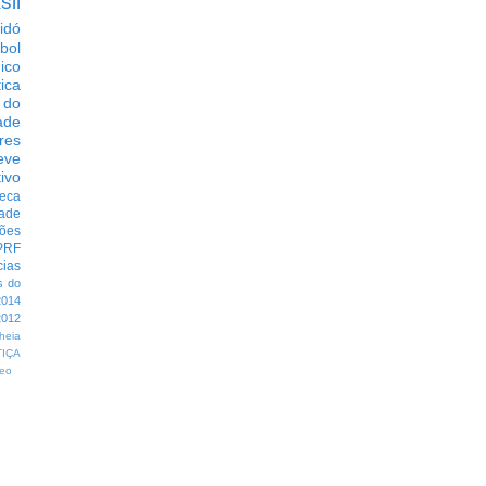
sil
idó
bol
dico
tica
 do
ade
res
eve
ivo
eca
dade
ções
PRF
cias
s do
014
012
heia
TIÇA
eo