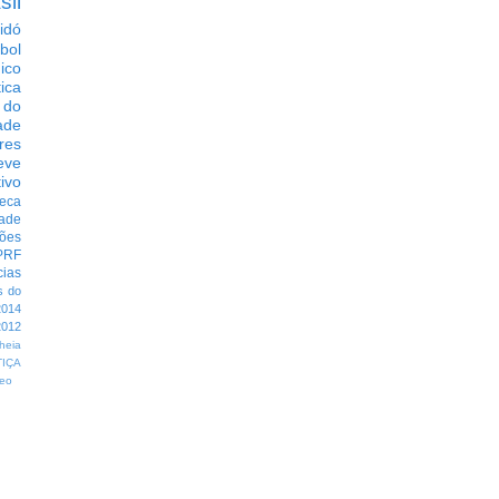
sil
idó
bol
dico
tica
 do
ade
res
eve
ivo
eca
dade
ções
PRF
cias
s do
014
012
heia
TIÇA
eo