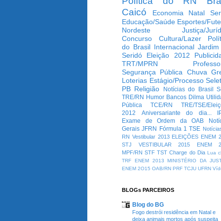
Política do RN
Bra
Caicó
Economia
Natal
Ser
Educação/Saúde
Esportes/Fute
Nordeste
Justiça/Jurí
Concurso
Cultura/Lazer
Polí
do Brasil
Internacional
Jardim
Seridó
Eleição 2012
Publicid
TRT/MPRN
Professo
Segurança Pública
Chuva
Gr
Loterias
Estágio/Processo Selet
PB
Religião
Notícias do Brasil
S
TRE/RN
Humor
Bancos
Dilma
Utili
Pública
TCE/RN
TRE/TSE/Elei
2012
Aniversariante do dia...
I
Exame de Ordem da OAB
Notí
Gerais
JFRN
Fórmula 1
TSE
Notícia
RN
Vestibular 2013
ELEIÇÕES
ENEM 2
STJ
VESTIBULAR 2015
ENEM 2
MPF/RN
STF
TST
Charge do Dia
Lua c
TRF
ENEM 2013
MINISTÉRIO DA JUS
ENEM 2O15
OAB/RN
PRF
TCJU
UFRN
Víd
BLOGs PARCEIROS
Blog do BG
Fogo destrói residência em Natal e
deixa animais mortos após suspeita