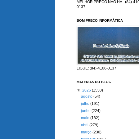
MELHOR PREÇO NÃO HÁ...(84)-410
0137
BOM PREÇO INFORMÁTICA
LIGUE: (84)-4106-0137
MATÉRIAS DO BLOG
▼
2026
(1550)
agosto
(54)
julho
(191)
junho
(224)
maio
(182)
abril
(279)
março
(230)