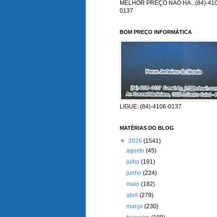
MELHOR PREÇO NÃO HÁ...(84)-410
0137
BOM PREÇO INFORMÁTICA
LIGUE: (84)-4106-0137
MATÉRIAS DO BLOG
▼
2026
(1541)
agosto
(45)
julho
(191)
junho
(224)
maio
(182)
abril
(279)
março
(230)