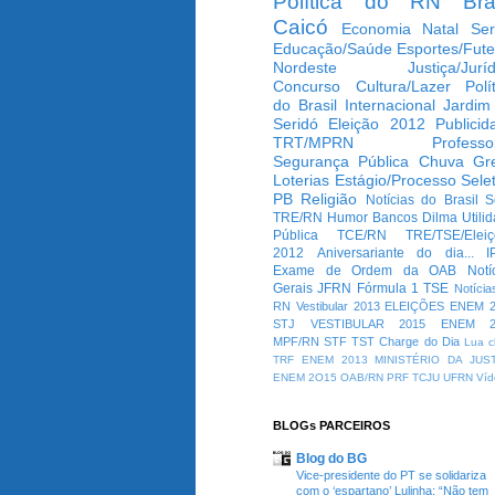
Política do RN
Bra
Caicó
Economia
Natal
Ser
Educação/Saúde
Esportes/Fute
Nordeste
Justiça/Jurí
Concurso
Cultura/Lazer
Polí
do Brasil
Internacional
Jardim
Seridó
Eleição 2012
Publicid
TRT/MPRN
Professo
Segurança Pública
Chuva
Gr
Loterias
Estágio/Processo Selet
PB
Religião
Notícias do Brasil
S
TRE/RN
Humor
Bancos
Dilma
Utili
Pública
TCE/RN
TRE/TSE/Elei
2012
Aniversariante do dia...
I
Exame de Ordem da OAB
Notí
Gerais
JFRN
Fórmula 1
TSE
Notícia
RN
Vestibular 2013
ELEIÇÕES
ENEM 2
STJ
VESTIBULAR 2015
ENEM 2
MPF/RN
STF
TST
Charge do Dia
Lua c
TRF
ENEM 2013
MINISTÉRIO DA JUS
ENEM 2O15
OAB/RN
PRF
TCJU
UFRN
Víd
BLOGs PARCEIROS
Blog do BG
Vice-presidente do PT se solidariza
com o ‘espartano’ Lulinha: “Não tem