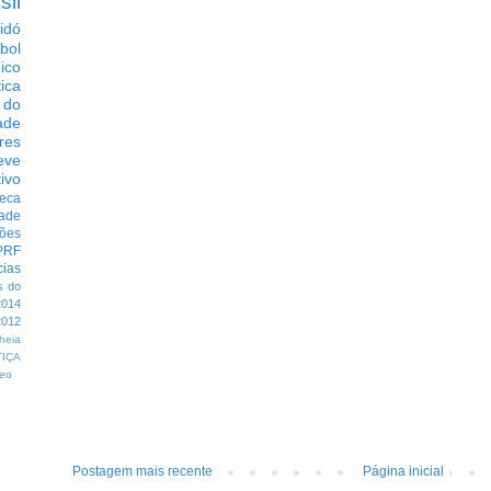
sil
idó
bol
dico
tica
 do
ade
res
eve
ivo
eca
dade
ções
PRF
cias
s do
014
012
heia
TIÇA
eo
Postagem mais recente
Página inicial